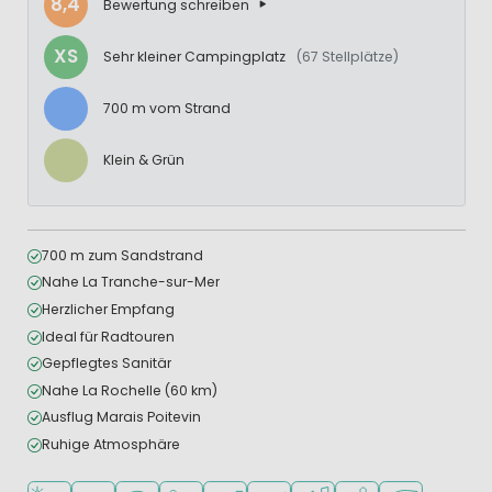
8,4
Bewertung schreiben
XS
Sehr kleiner Campingplatz
(67 Stellplätze)
700 m vom Strand
Klein & Grün
700 m zum Sandstrand
Nahe La Tranche-sur-Mer
Herzlicher Empfang
Ideal für Radtouren
Gepflegtes Sanitär
Nahe La Rochelle (60 km)
Ausflug Marais Poitevin
Ruhige Atmosphäre
Am Strand und Meer
Empfohlen für kleine Kinder
WLAN verfügbar
Haustiere erlaubt
Supermarkt/Laden
Restaurant oder Pizzeria
Animationsteam
Wassersportmöglich
Grüne Lage