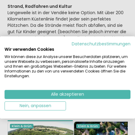
Strand, Radfahren und Kultur
Langeweile ist in der Vendée keine Option. Mit über 200
Kilometern Küstenlinie findet jeder sein perfektes
Plätzchen. Da die Strände meist flach abfallen, sind sie
gut für Kinder geeignet (beachten Sie jedoch immer die
Gezeiten und Strömungen). Das flache Hinterland ist ein
Datenschutzbestimmungen
Paradies für Radfahrer: Über 700 Kilometer Radwege
Wir verwenden Cookies
durchziehen die Region. Besonders empfehlenswert ist
eine Tour durch das „Marais Poitevin“ (das Grüne
Wir können diese zur Analyse unserer Besucherdaten platzieren, um
unsere Webseite zu verbessern, personalisierte Inhalte anzuzeigen
Venedig). Wer gerne durch historische Gassen flaniert,
und Ihnen ein großartiges Webseiten-Erlebnis zu bieten. Für weitere
sollte unbedingt einen Tagesausflug in die
Informationen zu den von uns verwendeten Cookies öffnen Sie die
wunderschöne Hafenstadt La Rochelle (ca. 60 km
Einstellungen.
entfernt) oder nach Les Sables d’Olonne (ca. 40 km)
einplanen.
Alle akzeptieren
Nein, anpassen
Ähnliche Campingplätze
Kürzlich angesehen
Klein & Grün
Klein & Grün