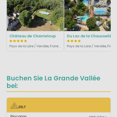
Château de Chanteloup
Du Lac de la Chausselière
Pays de la Loire / Vendée, Frankreich
Pays de la Loire / Vendé
Buchen Sie La Grande Vallée
bei:
ZELT
ZELT
Pincamp
Mehr Infos »