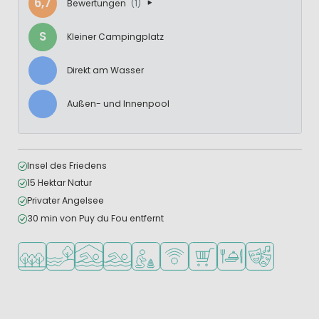
6,7
Bewertungen
(1)
S
Kleiner Campingplatz
Direkt am Wasser
Außen- und Innenpool
Insel des Friedens
15 Hektar Natur
Privater Angelsee
30 min von Puy du Fou entfernt
In waldreicher Umgebung
Am Wasser
Hallenbad
Freibad
Empfohlen für kleine Kinder
WLAN verfügbar
Supermarkt/Laden
Restaurant oder Pizz
Animationste