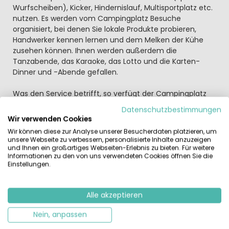
Wurfscheiben), Kicker, Hindernislauf, Multisportplatz etc.
nutzen. Es werden vom Campingplatz Besuche
organisiert, bei denen Sie lokale Produkte probieren,
Handwerker kennen lernen und dem Melken der Kühe
zusehen können. Ihnen werden außerdem die
Tanzabende, das Karaoke, das Lotto und die Karten-
Dinner und -Abende gefallen.
Was den Service betrifft, so verfügt der Campingplatz
Cœur de Vendée über einen kleinen Supermarkt, eine
Datenschutzbestimmungen
Spielhalle mit Billard und Kicker, eine Bibliothek und
Wir verwenden Cookies
verschiedene Gastronomieangebote (Imbissstube,
Wir können diese zur Analyse unserer Besucherdaten platzieren, um
Bäckerei, Bar, Gerichte zum Mitnehmen, Frühstück oder
unsere Webseite zu verbessern, personalisierte Inhalte anzuzeigen
auch Picknickkörbe). Darüber hinaus gibt es einen
und Ihnen ein großartiges Webseiten-Erlebnis zu bieten. Für weitere
Informationen zu den von uns verwendeten Cookies öffnen Sie die
Grillplatz, auf dem Sie mit der Familie oder Freunden
Einstellungen.
schöne Grillpartys feiern können.
Ideal in der touristischen Region der Vendée der gelegen,
Alle akzeptieren
ist dieser Campingplatz nur 30 Minuten von Puy du Fou
(Freizeitpark mit dem Thema Mittelalter), 20 Minuten
Nein, anpassen
vom Hellfest (Heavymetal-Festival) und 10 Minuten von