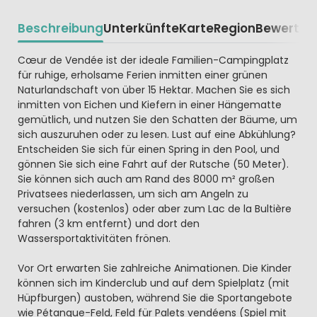
Beschreibung
Unterkünfte
Karte
Region
Bewertun
Beschrijving
Cœur de Vendée ist der ideale Familien-Campingplatz
für ruhige, erholsame Ferien inmitten einer grünen
Naturlandschaft von über 15 Hektar. Machen Sie es sich
inmitten von Eichen und Kiefern in einer Hängematte
gemütlich, und nutzen Sie den Schatten der Bäume, um
sich auszuruhen oder zu lesen. Lust auf eine Abkühlung?
Entscheiden Sie sich für einen Spring in den Pool, und
gönnen Sie sich eine Fahrt auf der Rutsche (50 Meter).
Sie können sich auch am Rand des 8000 m² großen
Privatsees niederlassen, um sich am Angeln zu
versuchen (kostenlos) oder aber zum Lac de la Bultière
fahren (3 km entfernt) und dort den
Wassersportaktivitäten frönen.
Vor Ort erwarten Sie zahlreiche Animationen. Die Kinder
können sich im Kinderclub und auf dem Spielplatz (mit
Hüpfburgen) austoben, während Sie die Sportangebote
wie Pétanque-Feld, Feld für Palets vendéens (Spiel mit