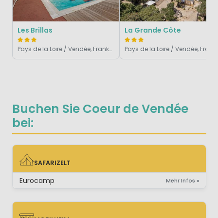
Les Brillas
La Grande Côte
Pays de la Loire / Vendée, Frankreich
Pays de la Loire / Vendé
Buchen Sie Coeur de Vendée
bei:
SAFARIZELT
SAFARIZELT
Eurocamp
Mehr Infos »