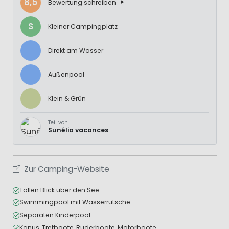
8,5
Bewertung schreiben
S
Kleiner Campingplatz
Direkt am Wasser
Außenpool
Klein & Grün
Teil von
Sunêlia vacances
Zur Camping-Website
Tollen Blick über den See
Swimmingpool mit Wasserrutsche
Separaten Kinderpool
Kanus, Tretboote, Ruderboote, Motorboote