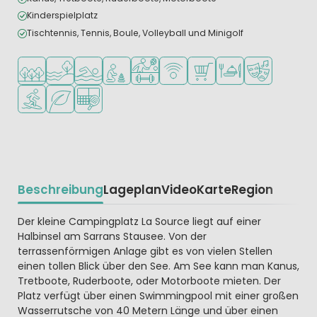
Kinderspielplatz
Tischtennis, Tennis, Boule, Volleyball und Minigolf
In waldreicher Umgebung
Am Wasser
Freibad
Empfohlen für kleine Kinder
Viele Sportmöglichkeiten
WLAN verfügbar
Supermarkt/Laden
Restaurant oder Pizz
Animationste
Wassersportmöglichkeiten
Grüne Lage
Padel-Platz
Beschreibung
Lageplan
Video
Karte
Region
Beschrijving
Der kleine Campingplatz La Source liegt auf einer
Halbinsel am Sarrans Stausee. Von der
terrassenförmigen Anlage gibt es von vielen Stellen
einen tollen Blick über den See. Am See kann man Kanus,
Tretboote, Ruderboote, oder Motorboote mieten. Der
Platz verfügt über einen Swimmingpool mit einer großen
Wasserrutsche von 40 Metern Länge und über einen