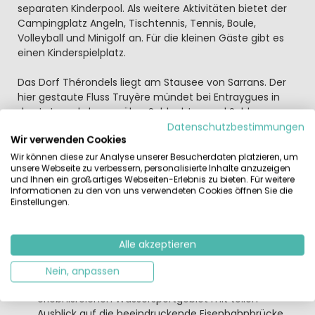
separaten Kinderpool. Als weitere Aktivitäten bietet der
Campingplatz Angeln, Tischtennis, Tennis, Boule,
Volleyball und Minigolf an. Für die kleinen Gäste gibt es
einen Kinderspielplatz.
Das Dorf Thérondels liegt am Stausee von Sarrans. Der
hier gestaute Fluss Truyère mündet bei Entraygues in
den Lot, nachdem er über Schluchten und Schleusen
enorme Höhenunterschiede überwindet. Die Stauseen
Datenschutzbestimmungen
Wir verwenden Cookies
im nördlichen Aveyron sind Energielieferant und
gleichzeitig ein wundervolles Urlaubsgebiet. Der Fluss
Wir können diese zur Analyse unserer Besucherdaten platzieren, um
unsere Webseite zu verbessern, personalisierte Inhalte anzuzeigen
führt südlich des Auvergneplateaus durch gewaltige
und Ihnen ein großartiges Webseiten-Erlebnis zu bieten. Für weitere
Bergkluften. Bekannte Ausflugsziele sind hier die Vulkane
Informationen zu den von uns verwendeten Cookies öffnen Sie die
vom Mont du Cantal. Aurillac, etwa eine Autostunde
Einstellungen.
entfernt, liegt am südwestlichen Fuß des Cantal-Vulkans
in einem fruchtbaren Becken am Flüsschen Jordanne.
Alle akzeptieren
Nein, anpassen
Südlich von St.Flour wird der Fluss zu einem großen,
erlebnisreichen Wassersportgebiet mit tollen
Ausblick auf die beeindruckende Eisenbahnbrücke