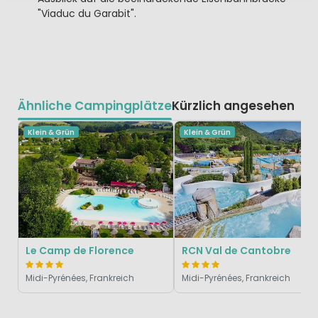
"Viaduc du Garabit".
Ähnliche Campingplätze
Kürzlich angesehen
Klein & Grün
Klein & Grün
Le Camp de Florence
RCN Val de Cantobre
Midi-Pyrénées, Frankreich
Midi-Pyrénées, Frankreich