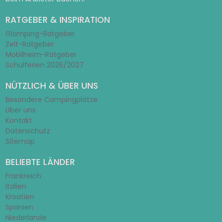
RATGEBER & INSPIRATION
Glamping-Ratgeber
Zelt-Ratgeber
Mobilheim-Ratgeber
Schulferien 2026/2027
NÜTZLICH & ÜBER UNS
Besondere Campingplätze
Über uns
Kontakt
Datenschutz
Sitemap
BELIEBTE LÄNDER
Frankreich
Italien
Kroatien
Spanien
Niederlande