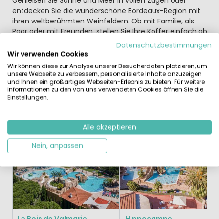
Genießen Sie Sonne und Meer in vollen Zügen oder
entdecken Sie die wunderschöne Bordeaux-Region mit
ihren weltberühmten Weinfeldern. Ob mit Familie, als
Paar oder mit Freunden, stellen Sie Ihre Koffer einfach ab
und der Campingplatz Les Tamaris sorgt für den Rest.
Datenschutzbestimmungen
Nutzen Sie die zahlreichen Services und Einrichtungen,
Wir verwenden Cookies
damit Sie einen Traumurlaub erleben. Erkunden Sie auch
Wir können diese zur Analyse unserer Besucherdaten platzieren, um
den neuen Wasserpark und wählen Sie ein Mobilheim mit
unsere Webseite zu verbessern, personalisierte Inhalte anzuzeigen
und Ihnen ein großartiges Webseiten-Erlebnis zu bieten. Für weitere
dem Komfort, den Sie sich wünschen.
Informationen zu den von uns verwendeten Cookies öffnen Sie die
Einstellungen.
Ähnliche Campingplätze
Kürzlich angesehen
Alle akzeptieren
Nein, anpassen
Le Bois de Valmarie
Hippocampe