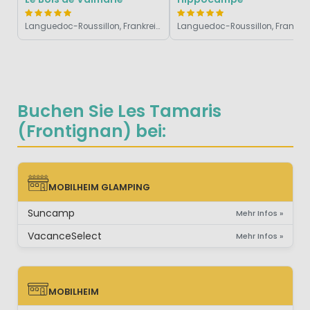
Languedoc-Roussillon, Frankreich
Languedoc-Roussi
Buchen Sie Les Tamaris
(Frontignan) bei:
MOBILHEIM GLAMPING
MOBILHEIM GLAMPING
Suncamp
Mehr Infos »
VacanceSelect
Mehr Infos »
MOBILHEIM
MOBILHEIM