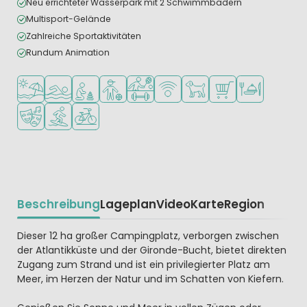
Neu errichteter Wasserpark mit 2 Schwimmbädern
Multisport-Gelände
Zahlreiche Sportaktivitäten
Rundum Animation
Am Strand und Meer
Freibad
Empfohlen für kleine Kinder
Empfohlen für Teenager
Viele Sportmöglichkeiten
WLAN verfügbar
Haustiere erlaubt
Supermarkt/Laden
Restaurant ode
Animationsteam
Wassersportmöglichkeiten
Fahrradverleih
Beschreibung
Lageplan
Video
Karte
Region
Beschrijving
Dieser 12 ha großer Campingplatz, verborgen zwischen
der Atlantikküste und der Gironde-Bucht, bietet direkten
Zugang zum Strand und ist ein privilegierter Platz am
Meer, im Herzen der Natur und im Schatten von Kiefern.