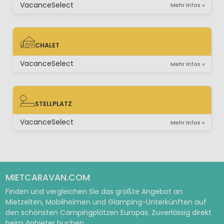
VacanceSelect
Mehr Infos »
CHALET
CHALET
VacanceSelect
Mehr Infos »
STELLPLATZ
STELLPLATZ
VacanceSelect
Mehr Infos »
MIETCARAVAN.COM
Finden und vergleichen Sie das größte Angebot an
Mietzelten, Mobilheimen und Glamping-Unterkünften auf
den schönsten Campingplätzen Europas. Zuverlässig direkt
beim Anbieter buchen.