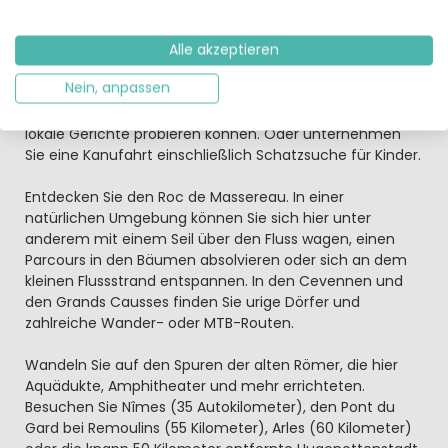
Aktiv werden oder einfach nur entspannen –
entdecken Sie die Vielfalt der Region
Die Region Gard bezaubert mit schönen Hügeln,
Alle akzeptieren
charmanten Städten, mäandernden Flüssen und oft
Nein, anpassen
gutem Wetter. Besuchen Sie den Kunsthandwerkermarkt
im fußläufig erreichbaren Sommières, auf dem Sie auch
lokale Gerichte probieren können. Oder unternehmen
Sie eine Kanufahrt einschließlich Schatzsuche für Kinder.
Entdecken Sie den Roc de Massereau. In einer
natürlichen Umgebung können Sie sich hier unter
anderem mit einem Seil über den Fluss wagen, einen
Parcours in den Bäumen absolvieren oder sich an dem
kleinen Flussstrand entspannen. In den Cevennen und
den Grands Causses finden Sie urige Dörfer und
zahlreiche Wander- oder MTB-Routen.
Wandeln Sie auf den Spuren der alten Römer, die hier
Aquädukte, Amphitheater und mehr errichteten.
Besuchen Sie Nîmes (35 Autokilometer), den Pont du
Gard bei Remoulins (55 Kilometer), Arles (60 Kilometer)