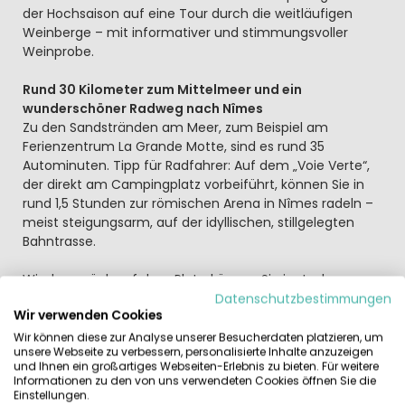
der Hochsaison auf eine Tour durch die weitläufigen
Weinberge – mit informativer und stimmungsvoller
Weinprobe.
Rund 30 Kilometer zum Mittelmeer und ein
wunderschöner Radweg nach Nîmes
Zu den Sandstränden am Meer, zum Beispiel am
Ferienzentrum La Grande Motte, sind es rund 35
Autominuten. Tipp für Radfahrer: Auf dem „Voie Verte“,
der direkt am Campingplatz vorbeiführt, können Sie in
rund 1,5 Stunden zur römischen Arena in Nîmes radeln –
meist steigungsarm, auf der idyllischen, stillgelegten
Bahntrasse.
Wieder zurück auf dem Platz, können Sie im Laden von
Camping Domaine de Massereau regionale Leckereien
Datenschutzbestimmungen
Wir verwenden Cookies
und mehr einkaufen. Oder besuchen Sie einfach das
Restaurant des Campingplatzes mit schönen
Wir können diese zur Analyse unserer Besucherdaten platzieren, um
unsere Webseite zu verbessern, personalisierte Inhalte anzuzeigen
Außenbereich. Hier genießen Sie leckere Pizzen oder
und Ihnen ein großartiges Webseiten-Erlebnis zu bieten. Für weitere
feine Grillgerichte.
Informationen zu den von uns verwendeten Cookies öffnen Sie die
Einstellungen.