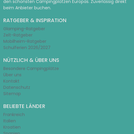
den schönsten Campingplätzen Europas. Zuverlässig direkt
beim Anbieter buchen.
RATGEBER & INSPIRATION
Glamping-Ratgeber
Zelt-Ratgeber
Mobilheim-Ratgeber
Schulferien 2026/2027
NÜTZLICH & ÜBER UNS
Besondere Campingplätze
Über uns
Kontakt
Datenschutz
Sitemap
BELIEBTE LÄNDER
Frankreich
Italien
Kroatien
Spanien