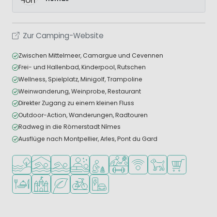
Zur Camping-Website
Zwischen Mittelmeer, Camargue und Cevennen
Frei- und Hallenbad, Kinderpool, Rutschen
Wellness, Spielplatz, Minigolf, Trampoline
Weinwanderung, Weinprobe, Restaurant
Direkter Zugang zu einem kleinen Fluss
Outdoor-Action, Wanderungen, Radtouren
Radweg in die Römerstadt Nîmes
Ausflüge nach Montpellier, Arles, Pont du Gard
Am Wasser
Hallenbad
Freibad
Wellness-Einrichtungen
Empfohlen für kleine Kinder
Viele Sportmöglichkeiten
WLAN verfügbar
Haustiere erlaubt
Supermarkt/L
Restaurant oder Pizzeria
Schlosscamping
Grüne Lage
Fahrradverleih
Ladestation für E-Autos