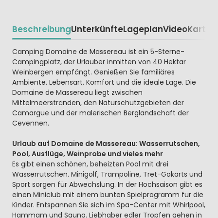
Beschreibung
Unterkünfte
Lageplan
Video
Karte
R
Beschrijving
Camping Domaine de Massereau ist ein 5-Sterne-
Campingplatz, der Urlauber inmitten von 40 Hektar
Weinbergen empfängt. Genießen Sie familiäres
Ambiente, Lebensart, Komfort und die ideale Lage. Die
Domaine de Massereau liegt zwischen
Mittelmeerstränden, den Naturschutzgebieten der
Camargue und der malerischen Berglandschaft der
Cevennen.
Urlaub auf Domaine de Massereau: Wasserrutschen,
Pool, Ausflüge, Weinprobe und vieles mehr
Es gibt einen schönen, beheizten Pool mit drei
Wasserrutschen. Minigolf, Trampoline, Tret-Gokarts und
Sport sorgen für Abwechslung. In der Hochsaison gibt es
einen Miniclub mit einem bunten Spielprogramm für die
Kinder. Entspannen Sie sich im Spa-Center mit Whirlpool,
Hammam und Sauna. Liebhaber edler Tropfen gehen in