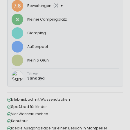
7,8
Bewertungen
(2)
S
Kleiner Campingplatz
Glamping
Außenpool
Klein & Grün
Teil von
Sandaya
Erlebnisbad mit Wasserrutschen
Spaßbad für Kinder
Vier Wasserrutschen
Kanutour
Ideale Ausgangslage für einen Besuch in Montpellier