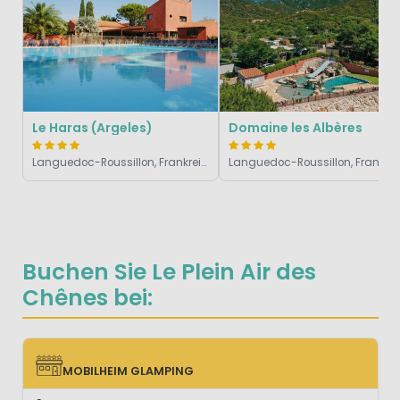
Le Haras (Argeles)
Domaine les Albères
Languedoc-Roussillon, Frankreich
Languedoc-Roussi
Buchen Sie Le Plein Air des
Chênes bei:
MOBILHEIM GLAMPING
MOBILHEIM GLAMPING