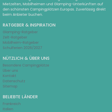
Mietzelten, Mobilheimen und Glamping-Unterkünften auf
den schönsten Campingplätzen Europas. Zuverlässig direkt
beim Anbieter buchen.
RATGEBER & INSPIRATION
Glamping-Ratgeber
Zelt-Ratgeber
Mobilheim-Ratgeber
Schulferien 2026/2027
NÜTZLICH & ÜBER UNS
Besondere Campingplätze
Über uns
Kontakt
Datenschutz
Sitemap
BELIEBTE LÄNDER
Frankreich
Italien