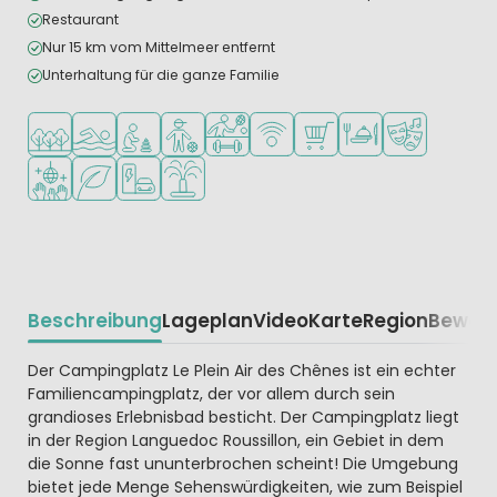
Restaurant
Nur 15 km vom Mittelmeer entfernt
Unterhaltung für die ganze Familie
In waldreicher Umgebung
Freibad
Empfohlen für kleine Kinder
Empfohlen für Teenager
Viele Sportmöglichkeiten
WLAN verfügbar
Supermarkt/Laden
Restaurant oder Pizz
Animationste
Diskothek
Grüne Lage
Ladestation für E-Autos
Wasserspielplatz
Beschreibung
Lageplan
Video
Karte
Region
Bewer
Beschrijving
Der Campingplatz Le Plein Air des Chênes ist ein echter
Familiencampingplatz, der vor allem durch sein
grandioses Erlebnisbad besticht. Der Campingplatz liegt
in der Region Languedoc Roussillon, ein Gebiet in dem
die Sonne fast ununterbrochen scheint! Die Umgebung
bietet jede Menge Sehenswürdigkeiten, wie zum Beispiel