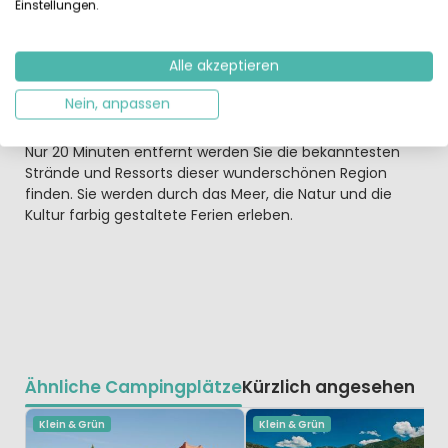
Alternativen! Im Restaurant von Camping Plein Air des
Einstellungen.
Chênes wird gut und lecker gekocht. Viele Spezialitäten
werden übrigens zum Mitnehmen angeboten. Die
Alle akzeptieren
Restaurants im Zentrum von Montpellier sind ebenfalls
zu empfehlen. Manche liegen etwas versteckt in den
Nein, anpassen
engen Gassen der Altstadt.
Nur 20 Minuten entfernt werden Sie die bekanntesten
Strände und Ressorts dieser wunderschönen Region
finden. Sie werden durch das Meer, die Natur und die
Kultur farbig gestaltete Ferien erleben.
Ähnliche Campingplätze
Kürzlich angesehen
Klein & Grün
Klein & Grün