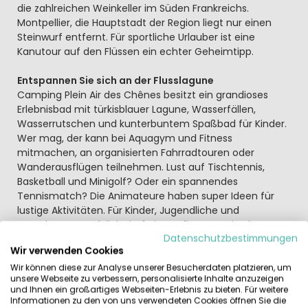
die zahlreichen Weinkeller im Süden Frankreichs.
Montpellier, die Hauptstadt der Region liegt nur einen
Steinwurf entfernt. Für sportliche Urlauber ist eine
Kanutour auf den Flüssen ein echter Geheimtipp.
Entspannen Sie sich an der Flusslagune
Camping Plein Air des Chênes besitzt ein grandioses
Erlebnisbad mit türkisblauer Lagune, Wasserfällen,
Wasserrutschen und kunterbuntem Spaßbad für Kinder.
Wer mag, der kann bei Aquagym und Fitness
mitmachen, an organisierten Fahrradtouren oder
Wanderausflügen teilnehmen. Lust auf Tischtennis,
Basketball und Minigolf? Oder ein spannendes
Tennismatch? Die Animateure haben super Ideen für
lustige Aktivitäten. Für Kinder, Jugendliche und
Erwachsene. Natürlich darf ein Ausflug ans Mittelmeer
Datenschutzbestimmungen
nicht fehlen! Genießen Sie die herrlichen Strände von
Wir verwenden Cookies
Mauguio-Carnon, Palavas-les-Flots und La Grande-
Motte.
Wir können diese zur Analyse unserer Besucherdaten platzieren, um
unsere Webseite zu verbessern, personalisierte Inhalte anzuzeigen
und Ihnen ein großartiges Webseiten-Erlebnis zu bieten. Für weitere
Haben Sie keine Lust, im Urlaub selbst zu kochen? Es gibt
Informationen zu den von uns verwendeten Cookies öffnen Sie die