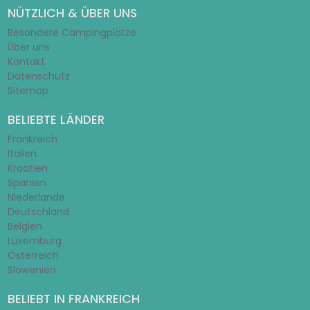
NÜTZLICH & ÜBER UNS
Besondere Campingplätze
Über uns
Kontakt
Datenschutz
Sitemap
BELIEBTE LÄNDER
Frankreich
Italien
Kroatien
Spanien
Niederlande
Deutschland
Belgien
Luxemburg
Österreich
Slowenien
BELIEBT IN FRANKREICH