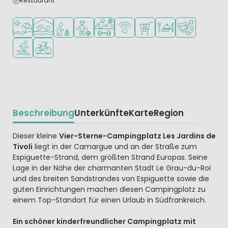
Restaurant
Am Strand und Meer
Hallenbad
Empfohlen für kleine Kinder
Empfohlen für Teenager
Viele Sportmöglichkeiten
WLAN verfügbar
Supermarkt/Laden
Restaurant oder Pizz
Animationste
Wassersportmöglichkeiten
Fahrradverleih
Beschreibung
Unterkünfte
Karte
Region
Beschrijving
Dieser kleine
Vier-Sterne-Campingplatz Les Jardins de
Tivoli
liegt in der Camargue und an der Straße zum
Espiguette-Strand, dem größten Strand Europas. Seine
Lage in der Nähe der charmanten Stadt Le Grau-du-Roi
und des breiten Sandstrandes von Espiguette sowie die
guten Einrichtungen machen diesen Campingplatz zu
einem Top-Standort für einen Urlaub in Südfrankreich.
Ein schöner kinderfreundlicher Campingplatz mit