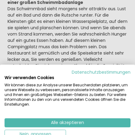
einer großen Schwimmbadanlage
Das Schwimmbad sieht morgens sehr attraktiv aus. Lust
auf ein Bad und dann die Rutsche runter. Für die
Kleinsten gibt es einen kleinen Wasserspielplatz, auf dem
sie spielen und planschen können. Und wenn Sie abends
vom Strand kommen, werden Sie wahrscheinlich Hunger
auf ein gutes Essen haben. Auf diesem kleinen
Campingplatz muss das kein Problem sein. Das
Restaurant ist gemütlich und die Speisekarte sieht sehr
lecker aus, Sie werden es genießen. Vielleicht
entscheiden Sie sich an einem Abend für die Spezialität,
das Tivoli-Fondue, das sehr zu empfehlen ist. Und mit
Datenschutzbestimmungen
Wir verwenden Cookies
vollem Bauch gehen Sie zur Bar und heben Ihre Füße
vom Boden ab. Und in den Sommermonaten sorgt das
Wir können diese zur Analyse unserer Besucherdaten platzieren, um
unsere Webseite zu verbessern, personalisierte Inhalte anzuzeigen
Animationsteam für unterhaltsame Aktivitäten.
und Ihnen ein großartiges Webseiten-Erlebnis zu bieten. Für weitere
Vielleicht nehmen Sie mit Ihren neuen Freunden an
Informationen zu den von uns verwendeten Cookies öffnen Sie die
einem Funsport-Turnier teil. Für die jüngsten Gäste gibt
Einstellungen.
es einen schönen Spielplatz für stundenlangen Spaß.
Kultur, Strand, Natur, Flamingos und Pferde
Alle akzeptieren
Die Umgebung des Campingplatzes Les Jardins de Tivoli
Nein, anpassen