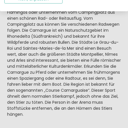
ist sehr attraktiv. In der Camargue dreht sich fast alles
um die Natur. Die meisten Gäste besuchen die vielen
Flamingos oder unternehmen vom Campingplatz aus
einen schönen Rad- oder Reitausflug. Vom
Campingplatz aus können Sie verschiedenen Radwegen
folgen. Die Camargue ist ein Naturschutzgebiet im
Rhonedelta (Südfrankreich) und bekannt für ihre
Wildpferde und robusten Bullen. Die Städte Le Grau-du-
Roi und Saintes-Maries-de-la Mer sind einen Besuch
wert, aber auch die größeren Städte Montpellier, Nîmes
und Arles sind interessant, sie bieten eine Fülle römischer
und mittelalterlicher Kulturdenkmäler. Erkunden Sie die
Camargue zu Pferd oder unternehmen Sie frühmorgens
einen Spaziergang oder eine Radtour, es sei denn, Sie
fahren lieber mit dem Boot. Die Region ist bekannt für
den sogenannten „Course Camarguaise“. Dieser Sport
ähnelt dem normalen Stierkampf, jedoch ohne das Ziel,
den Stier zu töten. Die Person in der Arena muss
Stoffstücke entfernen, die an den Hörnern des Stiers
hängen.