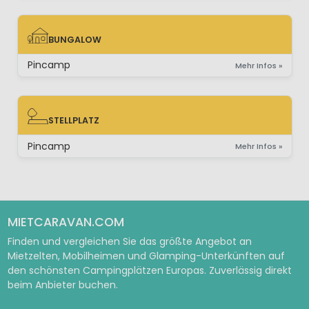
BUNGALOW
BUNGALOW
Pincamp
Mehr Infos »
STELLPLATZ
STELLPLATZ
Pincamp
Mehr Infos »
MIETCARAVAN.COM
Finden und vergleichen Sie das größte Angebot an
Mietzelten, Mobilheimen und Glamping-Unterkünften auf
den schönsten Campingplätzen Europas. Zuverlässig direkt
beim Anbieter buchen.