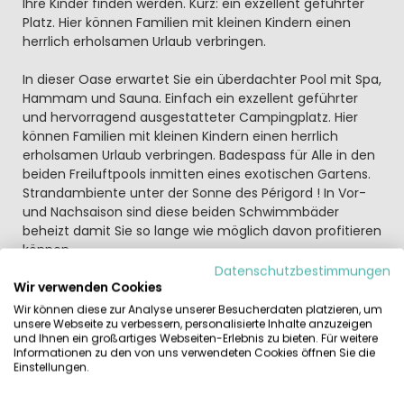
Ihre Kinder finden werden. Kurz: ein exzellent geführter
Platz. Hier können Familien mit kleinen Kindern einen
herrlich erholsamen Urlaub verbringen.
In dieser Oase erwartet Sie ein überdachter Pool mit Spa,
Hammam und Sauna. Einfach ein exzellent geführter
und hervorragend ausgestatteter Campingplatz. Hier
können Familien mit kleinen Kindern einen herrlich
erholsamen Urlaub verbringen. Badespass für Alle in den
beiden Freiluftpools inmitten eines exotischen Gartens.
Strandambiente unter der Sonne des Périgord ! In Vor-
und Nachsaison sind diese beiden Schwimmbäder
beheizt damit Sie so lange wie möglich davon profitieren
können.
Datenschutzbestimmungen
Wir verwenden Cookies
Direkt an Camping Le Paradis fließt die verträumte
Vézère vorbei, regelmäßig finden organisierte
Wir können diese zur Analyse unserer Besucherdaten platzieren, um
unsere Webseite zu verbessern, personalisierte Inhalte anzuzeigen
Kanufahrten statt. Die Umgebung steckt voller
und Ihnen ein großartiges Webseiten-Erlebnis zu bieten. Für weitere
Schönheiten: sonnenverwöhnte Natur, prähistorische
Informationen zu den von uns verwendeten Cookies öffnen Sie die
Höhlen, bildhübsche Dörfer und viele, viele gute
Einstellungen.
Restaurants. Gott muss in der Dordogne leben. Direkt an
Camping Le Paradis fließt die verträumte Vézère vorbei,