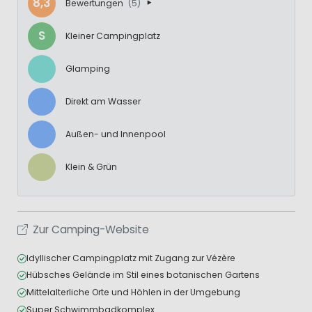
8,3
Bewertungen
(5)
S
Kleiner Campingplatz
Glamping
Direkt am Wasser
Außen- und Innenpool
Klein & Grün
Zur Camping-Website
Idyllischer Campingplatz mit Zugang zur Vézère
Hübsches Gelände im Stil eines botanischen Gartens
Mittelalterliche Orte und Höhlen in der Umgebung
Super Schwimmbadkomplex