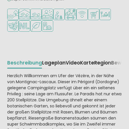
Am Wasser
Hallenbad
Freibad
Wellness-Einrichtungen
Empfohlen für kleine Kinder
Viele Sportmöglichkeiten
WLAN verfügbar
Supermarkt/Laden
Restaurant ode
Animationsteam
Niederländische Leitung
Grüne Lage
Ladestation für E-Autos
Beschreibung
Lageplan
Video
Karte
Region
Bewer
Beschrijving
Herzlich Willkommen am Ufer der Vézère, in der Nähe
von Montignac-Lascaux. Dieser im Périgord (Dordogne)
gelegene Campingplatz verfügt über ein ein seltenes
Privileg : seine Lage am Flussufer. Le Paradis hat nur etwa
200 Stellplätze. Die Umgebung ähnelt eher einem
botanischen Garten, so liebevoll und gekonnt ist jeder
der großen Stellplätze mit Rasen, Blumen und Bäumen
bepflanzt. Riesengroße Bananenstauden säumen den
super Schwimmbadkomplex, wo Sie im Zweifel immer