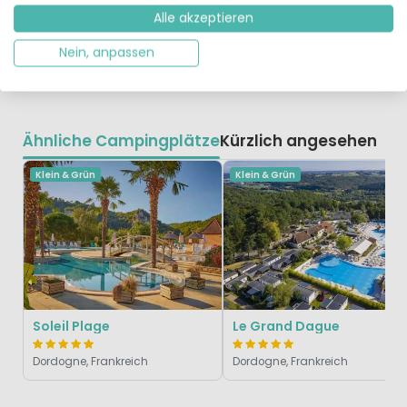
regelmäßig finden organisierte Kanufahrten statt.
Alle akzeptieren
Nein, anpassen
Ähnliche Campingplätze
Kürzlich angesehen
Klein & Grün
Klein & Grün
Soleil Plage
Le Grand Dague
Dordogne, Frankreich
Dordogne, Frankreich