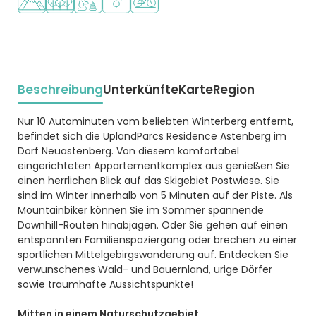
Beschreibung
Unterkünfte
Karte
Region
Beschrijving
Nur 10 Autominuten vom beliebten Winterberg entfernt,
befindet sich die UplandParcs Residence Astenberg im
Dorf Neuastenberg. Von diesem komfortabel
eingerichteten Appartementkomplex aus genießen Sie
einen herrlichen Blick auf das Skigebiet Postwiese. Sie
sind im Winter innerhalb von 5 Minuten auf der Piste. Als
Mountainbiker können Sie im Sommer spannende
Downhill-Routen hinabjagen. Oder Sie gehen auf einen
entspannten Familienspaziergang oder brechen zu einer
sportlichen Mittelgebirgswanderung auf. Entdecken Sie
verwunschenes Wald- und Bauernland, urige Dörfer
sowie traumhafte Aussichtspunkte!
Mitten in einem Naturschutzgebiet