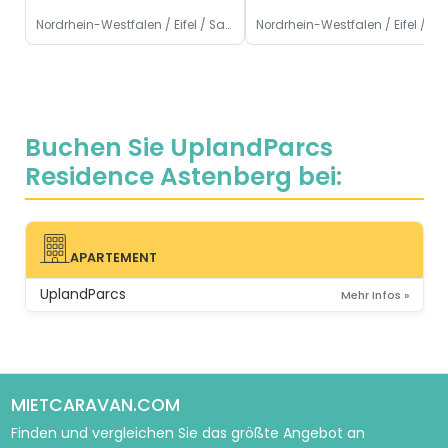
Nordrhein-Westfalen / Eifel / Sauerland, Deutschland
Nordrhein-Westfalen / Eife
Buchen Sie UplandParcs
Residence Astenberg bei:
APARTEMENT
APARTEMENT
UplandParcs
Mehr Infos »
MIETCARAVAN.COM
Finden und vergleichen Sie das größte Angebot an