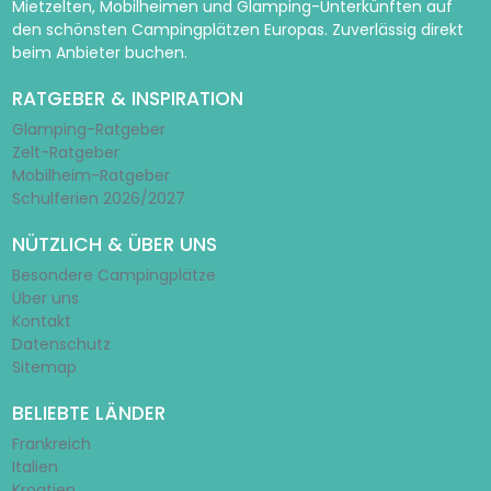
Mietzelten, Mobilheimen und Glamping-Unterkünften auf
den schönsten Campingplätzen Europas. Zuverlässig direkt
beim Anbieter buchen.
RATGEBER & INSPIRATION
Glamping-Ratgeber
Zelt-Ratgeber
Mobilheim-Ratgeber
Schulferien 2026/2027
NÜTZLICH & ÜBER UNS
Besondere Campingplätze
Über uns
Kontakt
Datenschutz
Sitemap
BELIEBTE LÄNDER
Frankreich
Italien
Kroatien