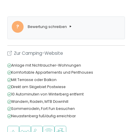
?
Bewertung schreiben
Zur Camping-Website
Anlage mit Nichtraucher-Wohnungen
Komfortable Appartements und Penthouses
Mit Terrasse oder Balkon
Direkt am Skigebiet Postwiese
10 Autominuten von Winterberg entfernt
Wandern, Radeln, MTB Downhill
Sommerrodeln, Fort Fun besuchen
Neuastenberg fußläufig erreichbar
In den Bergen/Hügeln
In waldreicher Umgebung
Empfohlen für kleine Kinder
WLAN verfügbar
Fahrradverleih