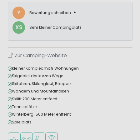
?
Bewertung schreiben
XS
Sehr kleiner Campingplatz
Zur Camping-Website
Kleiner Komplex mit 9 Wohnungen
Skigebiet der kurzen Wege
Skifahren, Skilanglauf, Bikepark
Wandern und Mountainbiken
Skilift 200 Meter entfernt
Tennisplätze
Winterberg 1500 Meter entfernt
Spielplatz
In den Bergen/Hügeln
In waldreicher Umgebung
Empfohlen für kleine Kinder
WLAN verfügbar