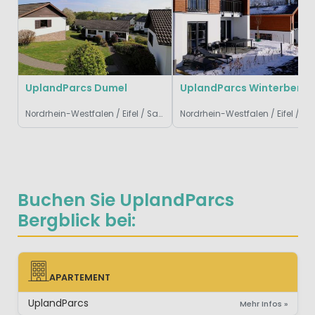
UplandParcs Dumel
UplandParcs Winterberg
Nordrhein-Westfalen / Eifel / Sauerland, Deutschland
Nordrhein-Westfalen / Eife
Buchen Sie UplandParcs
Bergblick bei:
APARTEMENT
APARTEMENT
UplandParcs
Mehr Infos »