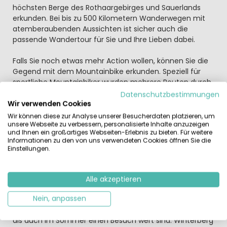
höchsten Berge des Rothaargebirges und Sauerlands
erkunden. Bei bis zu 500 Kilometern Wanderwegen mit
atemberaubenden Aussichten ist sicher auch die
passende Wandertour für Sie und Ihre Lieben dabei.
Falls Sie noch etwas mehr Action wollen, können Sie die
Gegend mit dem Mountainbike erkunden. Speziell für
sportliche Mountainbiker wurden mehrere Routen durch
das Sauerland ausgewiesen. “Adrenalinjunkies und echte
Datenschutzbestimmungen
Downhiller” werden den Bikepark Winterberg besuchen.
Wir verwenden Cookies
Dieser MTB-Park befindet sich ganz in der Nähe Ihres
Wir können diese zur Analyse unserer Besucherdaten platzieren, um
unsere Webseite zu verbessern, personalisierte Inhalte anzuzeigen
Ferienhauses. Ein großer Spaß ist es auch, mit der
und Ihnen ein großartiges Webseiten-Erlebnis zu bieten. Für weitere
Familie die Sommerrodelbahn zu besuchen, gemeinsam
Informationen zu den von uns verwendeten Cookies öffnen Sie die
ins Tal zu sausen oder die Aussicht hoch oben auf der
Einstellungen.
Erlebnisbrücke zu genießen. Oder klettern Sie hoch in
Baumkronen des Kletterwaldes, gut gesichert, versteht
sich!
Alle akzeptieren
Nein, anpassen
Außerdem machen Sie hier Urlaub inmitten anderer
hübscher und charmanter Dörfer, die sowohl im Winter
als auch im Sommer einen Besuch wert sind. Winterberg