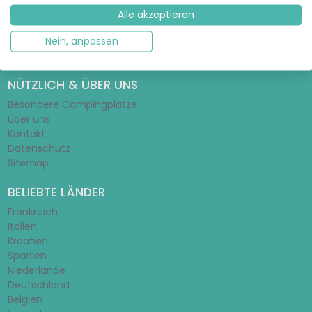
Glamping-Ratgeber
Alle akzeptieren
Zelt-Ratgeber
Mobilheim-Ratgeber
Nein, anpassen
Schulferien 2026/2027
NÜTZLICH & ÜBER UNS
Besondere Campingplätze
Über uns
Kontakt
Datenschutz
Sitemap
BELIEBTE LÄNDER
Frankreich
Italien
Kroatien
Spanien
Niederlande
Deutschland
Belgien