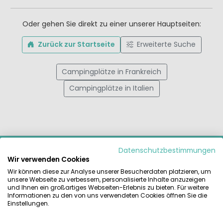
Oder gehen Sie direkt zu einer unserer Hauptseiten:
Zurück zur Startseite
Erweiterte Suche
Campingplätze in Frankreich
Campingplätze in Italien
MIETCARAVAN.COM
Datenschutzbestimmungen
Wir verwenden Cookies
Finden und vergleichen Sie das größte Angebot an
Wir können diese zur Analyse unserer Besucherdaten platzieren, um
Mietzelten, Mobilheimen und Glamping-Unterkünften auf
unsere Webseite zu verbessern, personalisierte Inhalte anzuzeigen
den schönsten Campingplätzen Europas. Zuverlässig direkt
und Ihnen ein großartiges Webseiten-Erlebnis zu bieten. Für weitere
Informationen zu den von uns verwendeten Cookies öffnen Sie die
beim Anbieter buchen.
Einstellungen.
RATGEBER & INSPIRATION