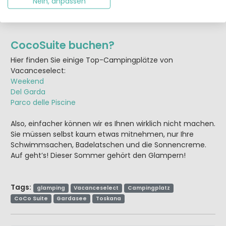
Nein, anpassen
CocoSuite buchen?
Hier finden Sie einige Top-Campingplätze von
Vacanceselect:
Weekend
Del Garda
Parco delle Piscine
Also, einfacher können wir es Ihnen wirklich nicht machen.
Sie müssen selbst kaum etwas mitnehmen, nur Ihre
Schwimmsachen, Badelatschen und die Sonnencreme.
Auf geht’s! Dieser Sommer gehört den Glampern!
Tags:
glamping
Vacanceselect
Campingplatz
CoCo Suite
Gardasee
Toskana