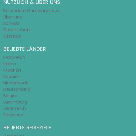
NÜTZLICH & ÜBER UNS
Besondere Campingplätze
Über uns
Kontakt
Datenschutz
Sitemap
BELIEBTE LÄNDER
Frankreich
Italien
Kroatien
Spanien
Niederlande
Deutschland
Belgien
Luxemburg
Österreich
Slowenien
BELIEBTE REISEZIELE