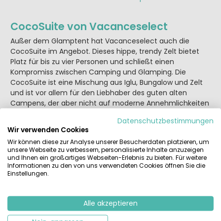
CocoSuite von Vacanceselect
Außer dem Glamptent hat Vacanceselect auch die
CocoSuite im Angebot. Dieses hippe, trendy Zelt bietet
Platz für bis zu vier Personen und schließt einen
Kompromiss zwischen Camping und Glamping. Die
CocoSuite ist eine Mischung aus Iglu, Bungalow und Zelt
und ist vor allem für den Liebhaber des guten alten
Campens, der aber nicht auf moderne Annehmlichkeiten
verzichten möchte, geeignet. Dank der eigenen Küche
Datenschutzbestimmungen
und den Gartenmöbeln, können Sie in dieser modernen
Wir verwenden Cookies
Glampingunterkunft die leckersten Gerichte kochen und
Wir können diese zur Analyse unserer Besucherdaten platzieren, um
auf ihrer zum Teil überdachten Terrasse genießen. Egal
unsere Webseite zu verbessern, personalisierte Inhalte anzuzeigen
ob nun zu zweit oder mit der ganzen Familie – in der
und Ihnen ein großartiges Webseiten-Erlebnis zu bieten. Für weitere
CocoSuite machen Sie garantiert eine ganz neue
Informationen zu den von uns verwendeten Cookies öffnen Sie die
Einstellungen.
Glampingerfahrung.
Alle akzeptieren