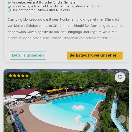
Kinderbecken mit Rutsche für die Kleinsten
Tennisplatz, Fußballfeld, Basketballplatz, Fitnessparcours
Freilichttheater - Shows und Musicals
Camping Montescudaio mit dem trockenen und angenehmen Klima ist
von Mai bis Oktober ein toller Ort für Ihren Urlaub! Der Campingplatz , einer
der größten Campings im Italien, hat Hanglage und liegt im Wald mit
einem schönen botanische Garten. Umgeben von schönster Natur
genießen Sie die Privatsphäre und Gelassen...
Details ansehen
Bei Estivotravel ansehen »