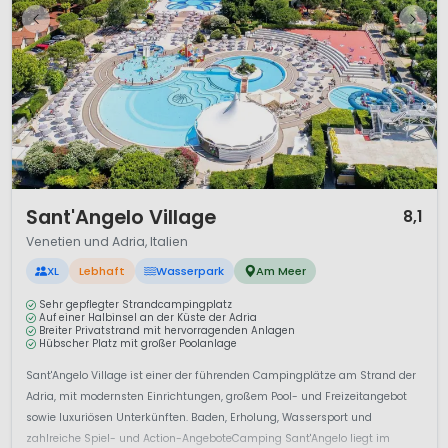
1 / 12
Sant'Angelo Village
8,1
Venetien und Adria, Italien
XL
Lebhaft
Wasserpark
Am Meer
Sehr gepflegter Strandcampingplatz
Auf einer Halbinsel an der Küste der Adria
Breiter Privatstrand mit hervorragenden Anlagen
Hübscher Platz mit großer Poolanlage
Sant'Angelo Village ist einer der führenden Campingplätze am Strand der
Adria, mit modernsten Einrichtungen, großem Pool- und Freizeitangebot
sowie luxuriösen Unterkünften. Baden, Erholung, Wassersport und
zahlreiche Spiel- und Action-AngeboteCamping Sant'Angelo liegt im