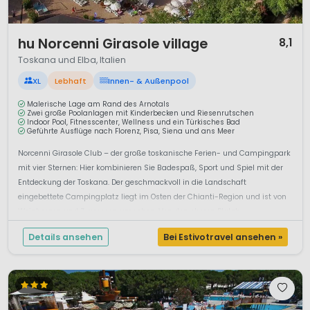
1 / 12
hu Norcenni Girasole village
8,1
Toskana und Elba, Italien
XL
Lebhaft
Innen- & Außenpool
Malerische Lage am Rand des Arnotals
Zwei große Poolanlagen mit Kinderbecken und Riesenrutschen
Indoor Pool, Fitnesscenter, Wellness und ein Türkisches Bad
Geführte Ausflüge nach Florenz, Pisa, Siena und ans Meer
Norcenni Girasole Club – der große toskanische Ferien- und Campingpark
mit vier Sternen: Hier kombinieren Sie Badespaß, Sport und Spiel mit der
Entdeckung der Toskana. Der geschmackvoll in die Landschaft
eingebettete Campingplatz liegt im Osten der Chianti-Region und ist von
Weinbergen und Zypressen umgeben. Von den oberen Platzb...
Details ansehen
Bei Estivotravel ansehen »