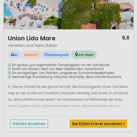
1 / 12
Union Lido Mare
8,8
Venetien und Adria, Italien
XL
Lebhaft
Wasserpark
Am Meer
Ein großer, gut organisierter Campingplatz an der Adriaküste
Direkt am breiten, flach ins Meer abfallenden Sandstrand
Ein einzigartiger, von Palmen umgebener Schwimmbadkomplex
Hochwertige Ausstattung inklusive Geschäfte, Bars und Restaurants
5-Sterne-Urlaub für die ganze Familie! Der Campingpark Union Lido Mare
liegt an der Küste von Cavallino zwischen Venedig und Jesolo. Er entstand
zu „Wirtschaftswunderzeiten“ als Urlaubsplatz für Mitarbeiter der Auto
Union (später Audi) und ihre Familien. Union Lido entwickelte sich zu
einem der führenden Camping...
Details ansehen
Bei Estivotravel ansehen »