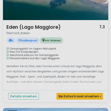
1 / 12
Eden (Lago Maggiore)
7,3
Piemont, Italien
S
Außenpool
Am Wasser
Campingplatz im Lagoni-Naturpark
Pool mit Kinderbecken
Seestrand exklusiv für Campinggäste
Panoramablick auf den Lago Maggiore
Genießen Sie als Paar oder Familie einen Urlaub am Lago Maggiore, dem
sich idyllisch zwischen Bergketten und grünen Hügeln erstreckenden Lago
Maggiore. Pool-, Sport- und Spielspaß, Baden im See und vielseitige
Ausflüge – auf dem kleinen Campingplatz Eden finden Sie Kurzweil und
aktive Erholung für die ganze Fam...
Details ansehen
Bei Estivotravel ansehen »