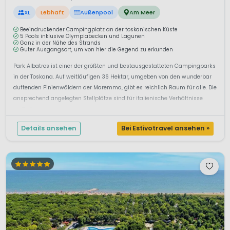
XL
Lebhaft
Außenpool
Am Meer
Beeindruckender Campingplatz an der toskanischen Küste
5 Pools inklusive Olympiabecken und Lagunen
Ganz in der Nähe des Strands
Guter Ausgangsort, um von hier die Gegend zu erkunden
Park Albatros ist einer der größten und bestausgestatteten Campingparks
in der Toskana. Auf weitläufigen 36 Hektar, umgeben von den wunderbar
duftenden Pinienwäldern der Maremma, gibt es reichlich Raum für alle. Die
ansprechend angelegten Stellplätze sind für italienische Verhältnisse
großzügig ge...
Details ansehen
Bei Estivotravel ansehen »