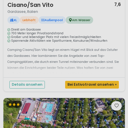
Cisano/San Vito
7,6
Gardasee, Italien
XL
Lebhaft
Außenpool
Am Wasser
Direkt am Gardasee
700 Meter langer Privatsandstrand
Großer und lebendiger Platz mit vielen Freizeitmöglichkeiten
Spannende Aktivitäten wie Sportturniere, Kanukurse/Windsurfen
Camping Cisano/San Vito liegt an einem Hügel mit Blick auf das Ostufer
des Gardasees. Hier kombinieren Sie die Angebote von zwei Top-
Campingplätzen, die durch einen Tunnel miteinander verbunden sind. Sie
können die Einrichtungen beider Teile nutzen. Was halten Sie von zwei
großen Schwimmbädern mit Rutsche und Kinderbecken,...
Details ansehen
Bei Estivotravel ansehen »