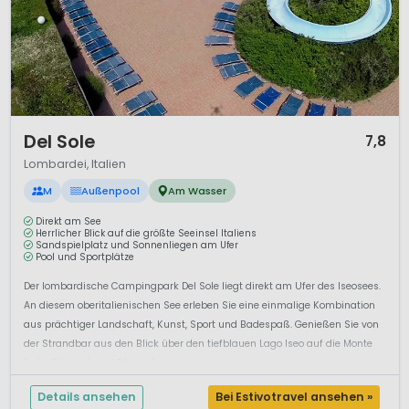
1 / 12
Del Sole
7,8
Lombardei, Italien
M
Außenpool
Am Wasser
Direkt am See
Herrlicher Blick auf die größte Seeinsel Italiens
Sandspielplatz und Sonnenliegen am Ufer
Pool und Sportplätze
Der lombardische Campingpark Del Sole liegt direkt am Ufer des Iseosees.
An diesem oberitalienischen See erleben Sie eine einmalige Kombination
aus prächtiger Landschaft, Kunst, Sport und Badespaß. Genießen Sie von
der Strandbar aus den Blick über den tiefblauen Lago Iseo auf die Monte
Isola. Sie ist die größte und ...
Details ansehen
Bei Estivotravel ansehen »