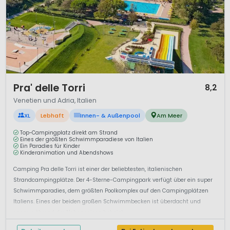
1 / 12
Pra' delle Torri
8,2
Venetien und Adria, Italien
XL
Lebhaft
Innen- & Außenpool
Am Meer
Top-Campingplatz direkt am Strand
Eines der größten Schwimmparadiese von Italien
Ein Paradies für Kinder
Kinderanimation und Abendshows
Camping Pra delle Torri ist einer der beliebtesten, italienischen
Strandcampingplätze. Der 4-Sterne-Campingpark verfügt über ein super
Schwimmparadies, dem größten Poolkomplex auf den Campingplätzen
Italiens. Eines der beiden großen Schwimmbecken ist überdacht und
sogar während der Nebensaison beheizt....