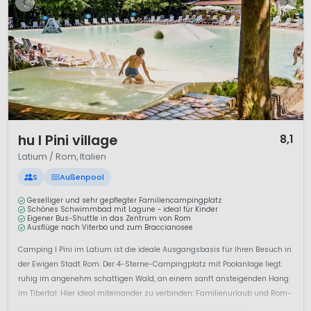
1 / 12
hu I Pini village
8,1
Latium / Rom, Italien
S
Außenpool
Geselliger und sehr gepflegter Familiencampingplatz
Schönes Schwimmbad mit Lagune - ideal für Kinder
Eigener Bus-Shuttle in das Zentrum von Rom
Ausflüge nach Viterbo und zum Braccianosee
Camping I Pini im Latium ist die ideale Ausgangsbasis für Ihren Besuch in
der Ewigen Stadt Rom. Der 4-Sterne-Campingplatz mit Poolanlage liegt
ruhig im angenehm schattigen Wald, an einem sanft ansteigenden Hang
im Tibertal. Hier ideal miteinander zu verbinden: Familienurlaub und Rom-
TourenCamping I Pini Family Park ist vor allem auf Kinder ein...