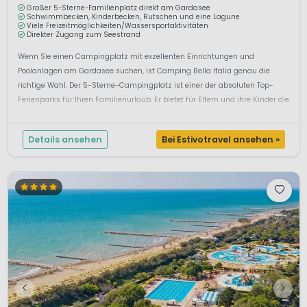
Großer 5-Sterne-Familienplatz direkt am Gardasee
Schwimmbecken, Kinderbecken, Rutschen und eine Lagune
Viele Freizeitmöglichkeiten/Wassersportaktivitäten
Direkter Zugang zum Seestrand
Wenn Sie einen Campingplatz mit exzellenten Einrichtungen und
Poolanlagen am Gardasee suchen, ist Camping Bella Italia genau die
richtige Wahl. Der 5-Sterne-Campingplatz ist einer der absoluten Top-
Ferienparks für Ihren Familienurlaub. Er bietet für Eltern und ihre Kinder die
ideale Mischung aus Erholung, Aktivitäten und Urlaubsspa&s...
Details ansehen
Bei Estivotravel ansehen »