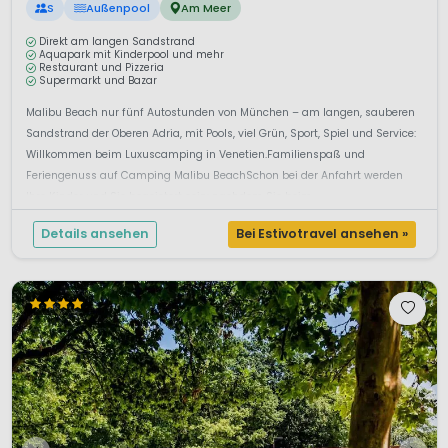
S
Außenpool
Am Meer
Direkt am langen Sandstrand
Aquapark mit Kinderpool und mehr
Restaurant und Pizzeria
Supermarkt und Bazar
Malibu Beach nur fünf Autostunden von München – am langen, sauberen
Sandstrand der Oberen Adria, mit Pools, viel Grün, Sport, Spiel und Service:
Willkommen beim Luxuscamping in Venetien.Familienspaß und
Feriengenuss auf Camping Malibu BeachSchon bei der Anfahrt werden
Ihre Kinder und Sie begeistert sein: nachdem Sie beim ...
Details ansehen
Bei Estivotravel ansehen »