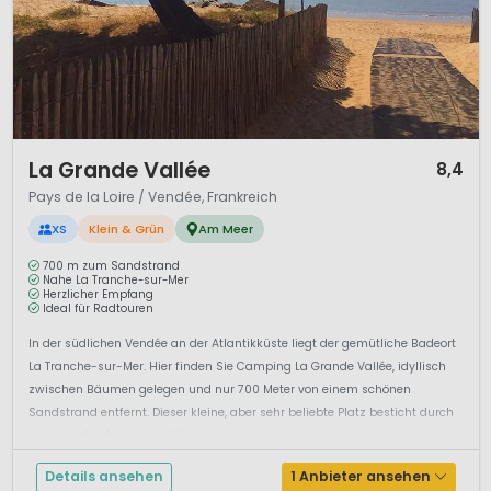
1 / 12
La Grande Vallée
8,4
Pays de la Loire / Vendée, Frankreich
XS
Klein & Grün
Am Meer
700 m zum Sandstrand
Nahe La Tranche-sur-Mer
Herzlicher Empfang
Ideal für Radtouren
In der südlichen Vendée an der Atlantikküste liegt der gemütliche Badeort
La Tranche-sur-Mer. Hier finden Sie Camping La Grande Vallée, idyllisch
zwischen Bäumen gelegen und nur 700 Meter von einem schönen
Sandstrand entfernt. Dieser kleine, aber sehr beliebte Platz besticht durch
seine gepflegte und famili&au...
Details ansehen
1 Anbieter ansehen