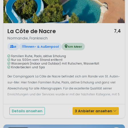
1 / 11
La Côte de Nacre
7,4
Normandie, Frankreich
M
Innen- & Außenpool
Am Meer
Familien Ruhe, Pools, aktive Erholung
Nur ca. 500m vom Strand entfernt
Wasserpark (Indoor und Outdoor) mit Rutschen, Wasserfall
Kinderbecken und Spa
Der Campingpark La Côte de Nacre befindet sich am Rande von St. Aubin-
sur-Mer. Hier finden Familien Ruhe, Pools, aktive Erholung und ganz viel
Abwechslung für alle Altersgruppen. Für die exzellente Qualität seiner
Einrichtungen und der Services wurde er mit der höchsten Kategorie, mit 5
Sternen, klassifiziert.Die Atmosph&a...
Details ansehen
3 Anbieter ansehen