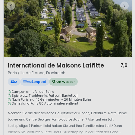
1 / 11
International de Maisons Laffitte
7,6
Paris / Île de France, Frankreich
M
Außenpool
Am Wasser
Campen am Ufer der Seine
Spielplatz, Tischtennis, Fußball, Basketball
Nach Paris: nur 10 Gehminuten + 20 Minuten Bahn
Disneyland Paris 50 Autominuten entfernt
Möchten Sie die französische Hauptstadt erkunden, Eiffelturm, Notre Dame,
Louvre und Centre Georges Pompidou bestaunen? Aber auf ein (oft
kostspieliges) Pariser Hotel haben Sie und Ihre Familie keine Lust? Dann
buchen Sie Mietunterkünfte und Luxuscamping in der Stadt der Liebe –