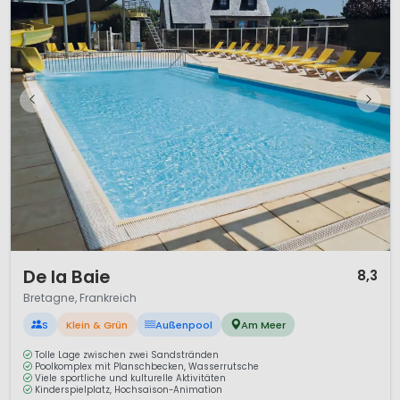
1 / 12
De la Baie
8,3
Bretagne, Frankreich
S
Klein & Grün
Außenpool
Am Meer
Tolle Lage zwischen zwei Sandstränden
Poolkomplex mit Planschbecken, Wasserrutsche
Viele sportliche und kulturelle Aktivitäten
Kinderspielplatz, Hochsaison-Animation