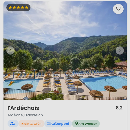
1 / 12
l'Ardéchois
8,2
Ardèche, Frankreich
S
Klein & Grün
Außenpool
Am Wasser