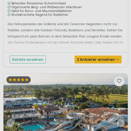
Beheiztes Panorama-Schwimmbad
Organisierte Berg- und Wildwasser-Abenteuer
Ideal für Kanu- und Mountainbikefahrer
Wunderschöne Gegend für Radfahrer
Das Naturparadies der Ardèche und der Cevennen begeistern nicht nur
Paddler, sondern alle Outdoor-Freunde, Badefans und Genießer. Ziehen Sie
entspannt ein paar Bahnen in dem beheizten Pool. Jüngere Kinder werden
das flache Kinderbecken mit der kleinen Rutsche lieben. Oder baden Sie im
kleinen Fluss Glueyere. An den idyllischen Flu...
Details ansehen
2 Anbieter ansehen