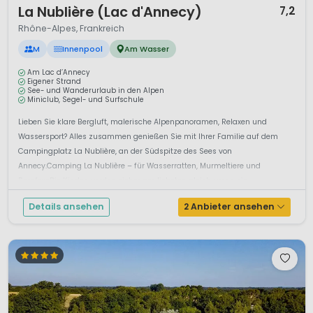
La Nublière (Lac d'Annecy)
7,2
Rhône-Alpes, Frankreich
M
Innenpool
Am Wasser
Am Lac d’Annecy
Eigener Strand
See- und Wanderurlaub in den Alpen
Miniclub, Segel- und Surfschule
Lieben Sie klare Bergluft, malerische Alpenpanoramen, Relaxen und
Wassersport? Alles zusammen genießen Sie mit Ihrer Familie auf dem
Campingplatz La Nublière, an der Südspitze des Sees von
Annecy.Camping La Nublière – für Wasserratten, Murmeltiere und
BergfexeDie Kinder werden sicher am liebsten gleich, wenn sie ...
Details ansehen
2 Anbieter ansehen