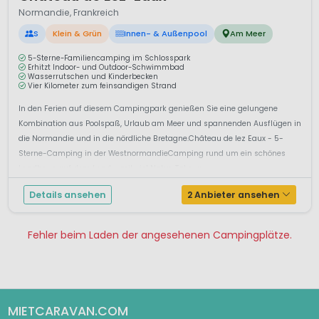
Normandie, Frankreich
S
Klein & Grün
Innen- & Außenpool
Am Meer
5-Sterne-Familiencamping im Schlosspark
Erhitzt Indoor- und Outdoor-Schwimmbad
Wasserrutschen und Kinderbecken
Vier Kilometer zum feinsandigen Strand
In den Ferien auf diesem Campingpark genießen Sie eine gelungene
Kombination aus Poolspaß, Urlaub am Meer und spannenden Ausflügen in
die Normandie und in die nördliche Bretagne.Château de lez Eaux - 5-
Sterne-Camping in der WestnormandieCamping rund um ein schönes
Landhaus auf dem Land – mit viel Natur, Take-a...
Details ansehen
2 Anbieter ansehen
Fehler beim Laden der angesehenen Campingplätze.
Pagina 1
Pagina 2
Pagina 3
Pagina 4
Pagina 5
Pagina 6
Pagina 7
MIETCARAVAN.COM