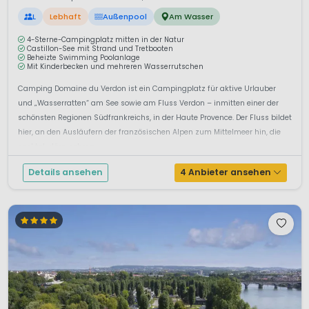
L
Lebhaft
Außenpool
Am Wasser
4-Sterne-Campingplatz mitten in der Natur
Castillon-See mit Strand und Tretbooten
Beheizte Swimming Poolanlage
Mit Kinderbecken und mehreren Wasserrutschen
Camping Domaine du Verdon ist ein Campingplatz für aktive Urlauber
und „Wasserratten“ am See sowie am Fluss Verdon – inmitten einer der
schönsten Regionen Südfrankreichs, in der Haute Provence. Der Fluss bildet
hier, an den Ausläufern der französischen Alpen zum Mittelmeer hin, die
spektakuläre, schma...
Details ansehen
4 Anbieter ansehen