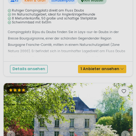
XS
Klein & Grün
Außenpool
Am Wasser
Ruhiger Campingplatz direkt am Fluss Doubs
Im Naturschutzgebiet, ideal für Angler&Vogelfreunde
8 Mietunterkünfte, 50 große und schattige Stellplätze
Schwimmbad mit 6x13m
Campingplatz Bijou du Doubs finden Sie in Lays-sur-le-Doubs in der
Bresse Bourguignonne, einer der schönsten Gegendender Region
Bourgogne Franche-Comté, mitten in einem Naturschutzgebiet (Zone
Natura 2000). Er befindet sich in traumhafter Lagedirekt am Fluss Doubs
mit fünfzig großen und überwiegend schattigen Stellpl&aum...
Details ansehen
1 Anbieter ansehen