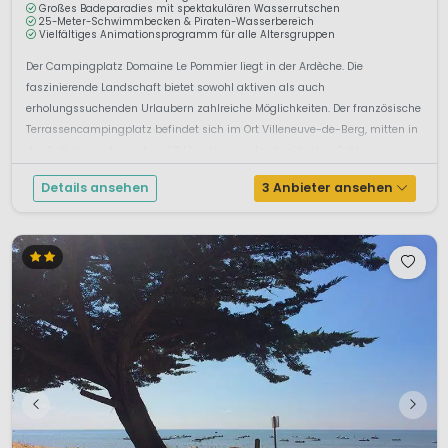
Großes Badeparadies mit spektakulären Wasserrutschen
25-Meter-Schwimmbecken & Piraten-Wasserbereich
Vielfältiges Animationsprogramm für alle Altersgruppen
Der Campingplatz Domaine Le Pommier liegt in der Ardèche. Die
faszinierende Landschaft bietet sowohl aktiven als auch
erholungssuchenden Urlaubern zahlreiche Möglichkeiten. Der französische
Terrassencampingplatz befindet sich im Ort Villeneuve-de-Berg, mitten in
der Ardèche und nur etwa 20 Minuten von den berühmten Schl...
Details ansehen
3 Anbieter ansehen