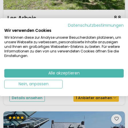
1 / 12
Les Arbois
8,8
Bourgogne (Burgund), Frankreich
Datenschutzbestimmungen
Wir verwenden Cookies
XS
Klein & Grün
Außenpool
Wir können diese zur Analyse unserer Besucherdaten platzieren, um
unsere Webseite zu verbessern, personalisierte Inhalte anzuzeigen
Kleiner Naturcampingplatz
und Ihnen ein großartiges Webseiten-Erlebnis zu bieten. Für weitere
Vermietung ausgestatteter Tunnelzelte
Kinderfreundlich, viel Raum und Natur
Informationen zu den von uns verwendeten Cookies öffnen Sie die
Streichelzoo, gemeinsam Tiere füttern
Einstellungen.
Suchst du einen kleinen, naturnahen Campingplatz im Burgund?Der
Charme-Campingplatz Les Arbois liegt im Département Saône-et-Loire,
Alle akzeptieren
direkt an der Grenze zum Jura. Dieser gemütliche Campingplatz verfügt
über 18 großzügige Stellplätze, mitten in der malerischen, hügeligen
Nein, anpassen
Landschaft Burgunds. Die niede...
Details ansehen
1 Anbieter ansehen