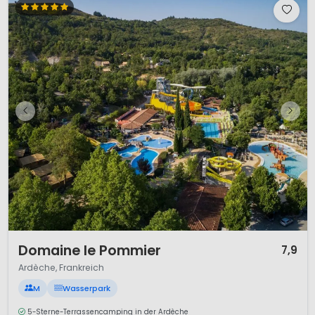
1 / 12
Domaine le Pommier
7,9
Ardèche, Frankreich
M
Wasserpark
5-Sterne-Terrassencamping in der Ardèche