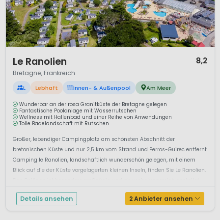
1 / 12
Le Ranolien
8,2
Bretagne, Frankreich
L
Lebhaft
Innen- & Außenpool
Am Meer
Wunderbar an der rosa Granitküste der Bretagne gelegen
Fantastische Poolanlage mit Wasserrutschen
Wellness mit Hallenbad und einer Reihe von Anwendungen
Tolle Badelandschaft mit Rutschen
Großer, lebendiger Campingplatz am schönsten Abschnitt der
bretonischen Küste und nur 2,5 km vom Strand und Perros-Guirec entfernt.
Camping le Ranolien, landschaftlich wunderschön gelegen, mit einem
Blick auf die der Küste vorgelagerten kleinen Inseln, finden Sie Le Ranolien.
Das Gelände ist besonders großzügig und abwechslungsreich gestaltet,
mit ...
Details ansehen
2 Anbieter ansehen