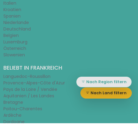
Italien
Kroatien
Spanien
Niederlande
Deutschland
Belgien
Luxemburg
Österreich
Slowenien
BELIEBT IN FRANKREICH
Languedoc-Roussillon
Nach Region filtern
Provence-Alpes-Côte d'Azur
Pays de la Loire / Vendée
Nach Land filtern
Aquitanien / Les Landes
Bretagne
Poitou-Charentes
Ardèche
Dordogne
© 2026 - Mietcaravan.com