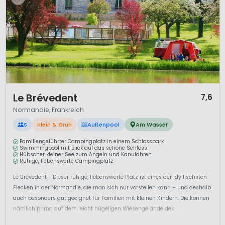
1 / 12
Le Brévedent
7,6
Normandie, Frankreich
S
Klein & Grün
Außenpool
Am Wasser
Familiengeführter Campingplatz in einem Schlosspark
Swimmingpool mit Blick auf das schöne Schloss
Hübscher kleiner See zum Angeln und Kanufahren
Ruhige, liebenswerte Campingplatz
Le Brévedent - Dieser ruhige, liebenswerte Platz ist eines der idyllischsten
Flecken in der Normandie, die man sich nur vorstellen kann – und deshalb
auch besonders gut geeignet für Familien mit kleinen Kindern. Die können
nämlich prima auf dem leicht hügeligen Wiesengelände des
Campingplatzes unter den vielen ...