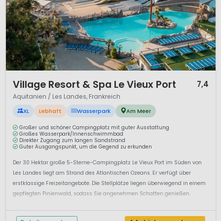
1 / 12
Village Resort & Spa Le Vieux Port
7,4
Aquitanien / Les Landes, Frankreich
XL
Lebhaft
Wasserpark
Am Meer
Großer und schöner Campingplatz mit guter Ausstattung
Großes Wasserpark/Innenschwimmbad
Direkter Zugang zum langen Sandstrand
Guter Ausgangspunkt, um die Gegend zu erkunden
Der 30 Hektar große 5-Sterne-Campingplatz Le Vieux Port im Süden von
Les Landes liegt am Strand des Atlantischen Ozeans. Er verfügt über
erstklassige Freizeitangebote. Die Stellplätze liegen überwiegend in einem
gepflegten Pinienwald, sodass Sie angenehmen Schatten genießen.
Atlantik, Dünen, Wald und herrli...