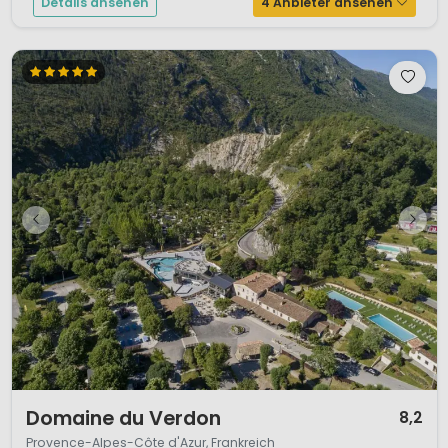
Details ansehen
4 Anbieter ansehen
1 / 10
Domaine du Verdon
8,2
Provence-Alpes-Côte d'Azur, Frankreich