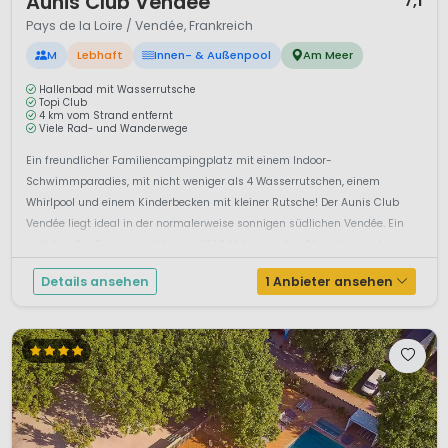
Aunis Club Vendée
7,1
Pays de la Loire / Vendée, Frankreich
M
Lebhaft
Innen- & Außenpool
Am Meer
Hallenbad mit Wasserrutsche
Topi Club
4 km vom Strand entfernt
Viele Rad- und Wanderwege
Ein freundlicher Familiencampingplatz mit einem Indoor-
Schwimmparadies, mit nicht weniger als 4 Wasserrutschen, einem
Whirlpool und einem Kinderbecken mit kleiner Rutsche! Der Aunis Club
Vendée liegt ideal in der normalerweise sonnigen südlichen Vendée. Ein
mittelgroßer Campingplatz, nur 4000 Meter von den Stränden von La
Tranche-sur-Mer entfernt.S...
Details ansehen
1 Anbieter ansehen