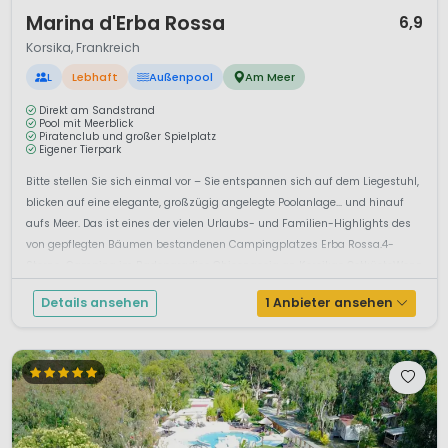
1 / 12
Marina d'Erba Rossa
6,9
Korsika, Frankreich
L
Lebhaft
Außenpool
Am Meer
Direkt am Sandstrand
Pool mit Meerblick
Piratenclub und großer Spielplatz
Eigener Tierpark
Bitte stellen Sie sich einmal vor – Sie entspannen sich auf dem Liegestuhl,
blicken auf eine elegante, großzügig angelegte Poolanlage… und hinauf
aufs Meer. Das ist eines der vielen Urlaubs- und Familien-Highlights des
von gepflegten Bäumen bestandenen Campingplatzes Erba Rossa.4-
Sterne-Camping im Badeparadies Ghisonaccia an Korsikas OstküsteWenn
S...
Details ansehen
1 Anbieter ansehen