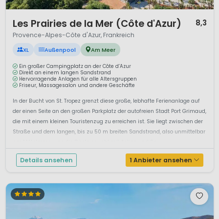
1 / 12
Les Prairies de la Mer (Côte d'Azur)
8,3
Provence-Alpes-Côte d'Azur, Frankreich
XL
Außenpool
Am Meer
Ein großer Campingplatz an der Côte d’Azur
Direkt an einem langen Sandstrand
Hervorragende Anlagen für alle Altersgruppen
Friseur, Massagesalon und andere Geschäfte
In der Bucht von St. Tropez grenzt diese große, lebhafte Ferienanlage auf
der einen Seite an den großen Parkplatz der autofreien Stadt Port Grimaud,
die mit einem kleinen Touristenzug zu erreichen ist. Sie liegt zwischen der
Straße und dem langen, bis zu 50 m breiten Sandstrand, also unmittelbar
am Mittelmeer, was die Gäste sowohl mit Action und Sp...
Details ansehen
1 Anbieter ansehen