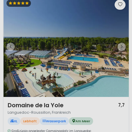
1 / 12
Domaine de la Yole
7,7
Languedoc-Roussillon, Frankreich
XL
Lebhaft
Wasserpark
Am Meer
Großzügig angelegter Campingplatz im Languedoc