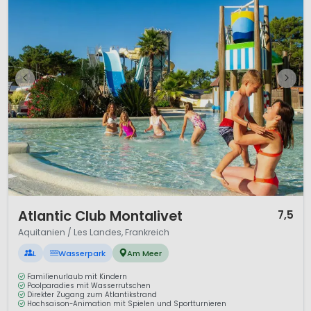
1 / 12
Atlantic Club Montalivet
7,5
Aquitanien / Les Landes, Frankreich
L
Wasserpark
Am Meer
Familienurlaub mit Kindern
Poolparadies mit Wasserrutschen
Direkter Zugang zum Atlantikstrand
Hochsaison-Animation mit Spielen und Sportturnieren