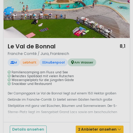
1 / 12
Le Val de Bonnal
8,1
Franche Comté / Jura, Frankreich
M
Lebhaft
Außenpool
Am Wasser
Familiencamping am Fluss und See
Beheiztes Spaßbad mit vielen Rutschen
Wasserspielplatz für die jüngsten Gäste
Snackbar und Restaurant
Der Campingpark Le Val de Bonnal liegt auf einem 150 Hektar großen
Gelände im Franche-Comté. Er bietet seinen Gästen herrlich große
Stellplätze mit ganz viel Büschen, Bäumen und Sonnenwiesen. Der 5-
Sterne-Platz liegt im Seengebiet Grand Lacs sowie am beschaulichen
Fluss Ognon. Ein beheiztes Erlebnisbad is...
Details ansehen
2 Anbieter ansehen