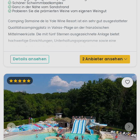
Schöner Schwimmbadkomplex
Ganz in der Nähe vom Sandstrand
Probieren Sie die prämierten Weine vom eigenen Weingut
Camping Domaine de la Yole Wine Resort ist ein sehr gut ausgestatteter
Qualitätscampingplatz in Valras-Plage an der französischen
Mittelmeerküste. Die mit fünf Sternen ausgezeichnete Anlage bietet
hochwertige Einrichtungen, Unterhaltungsprogramme sowie eine
vielseitige Poollandschaft. Vom breiten Sandstrand ist sie nur knapp ein...
Details ansehen
2 Anbieter ansehen