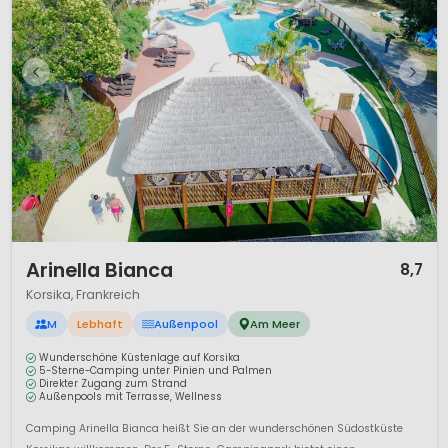
1 / 12
Arinella Bianca
8,7
Korsika, Frankreich
M
Lebhaft
Außenpool
Am Meer
Wunderschöne Küstenlage auf Korsika
5-Sterne-Camping unter Pinien und Palmen
Direkter Zugang zum Strand
Außenpools mit Terrasse, Wellness
Camping Arinella Bianca heißt Sie an der wunderschönen Südostküste