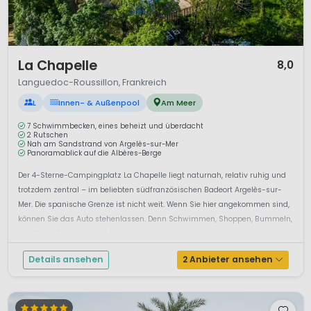
1 / 12
La Chapelle
8,0
Languedoc-Roussillon, Frankreich
L
Innen- & Außenpool
Am Meer
7 Schwimmbecken, eines beheizt und überdacht
2 Rutschen
Nah am Sandstrand von Argelès-sur-Mer
Panoramablick auf die Albères-Berge
Der 4-Sterne-Campingplatz La Chapelle liegt naturnah, relativ ruhig und
trotzdem zentral – im beliebten südfranzösischen Badeort Argelès-sur-
Mer. Die spanische Grenze ist nicht weit. Wenn Sie hier angekommen sind,
können Sie das Auto stehenlassen. Denn Schwimmen, Shoppen, Bummeln,
und Genießen – alles ist beq...
Details ansehen
2 Anbieter ansehen