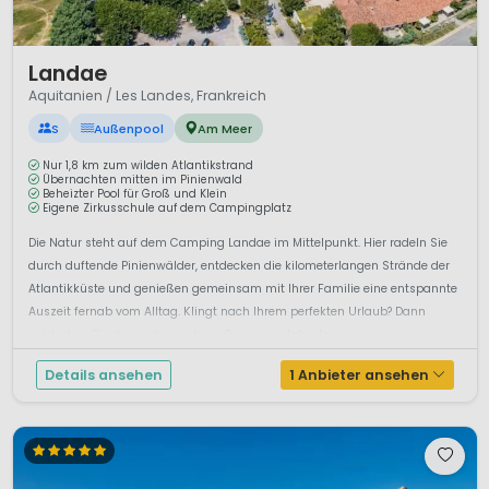
1 / 12
Landae
Aquitanien / Les Landes, Frankreich
S
Außenpool
Am Meer
Nur 1,8 km zum wilden Atlantikstrand
Übernachten mitten im Pinienwald
Beheizter Pool für Groß und Klein
Eigene Zirkusschule auf dem Campingplatz
Die Natur steht auf dem Camping Landae im Mittelpunkt. Hier radeln Sie
durch duftende Pinienwälder, entdecken die kilometerlangen Strände der
Atlantikküste und genießen gemeinsam mit Ihrer Familie eine entspannte
Auszeit fernab vom Alltag. Klingt nach Ihrem perfekten Urlaub? Dann
entdecken Sie diesen besonderen Campingplatz, de...
Details ansehen
1 Anbieter ansehen