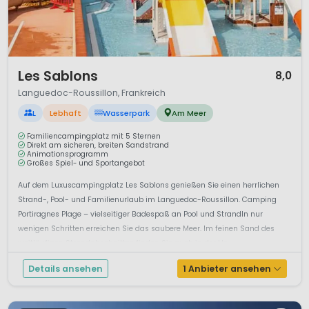
1 / 12
Les Sablons
8,0
Languedoc-Roussillon, Frankreich
L
Lebhaft
Wasserpark
Am Meer
Familiencampingplatz mit 5 Sternen
Direkt am sicheren, breiten Sandstrand
Animationsprogramm
Großes Spiel- und Sportangebot
Auf dem Luxuscampingplatz Les Sablons genießen Sie einen herrlichen
Strand-, Pool- und Familienurlaub im Languedoc-Roussillon. Camping
Portiragnes Plage – vielseitiger Badespaß an Pool und StrandIn nur
wenigen Schritten erreichen Sie das saubere Meer. Im feinen Sand des
weitläufigen Strandabschnittes finden Sie auch in der Ho...
Details ansehen
1 Anbieter ansehen