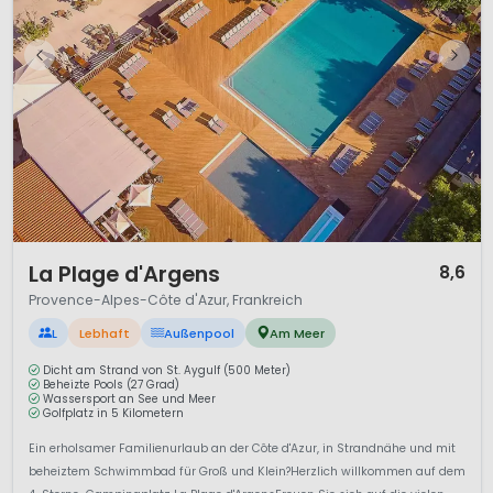
1 / 12
La Plage d'Argens
8,6
Provence-Alpes-Côte d'Azur, Frankreich
L
Lebhaft
Außenpool
Am Meer
Dicht am Strand von St. Aygulf (500 Meter)
Beheizte Pools (27 Grad)
Wassersport an See und Meer
Golfplatz in 5 Kilometern
Ein erholsamer Familienurlaub an der Côte d'Azur, in Strandnähe und mit
beheiztem Schwimmbad für Groß und Klein?Herzlich willkommen auf dem