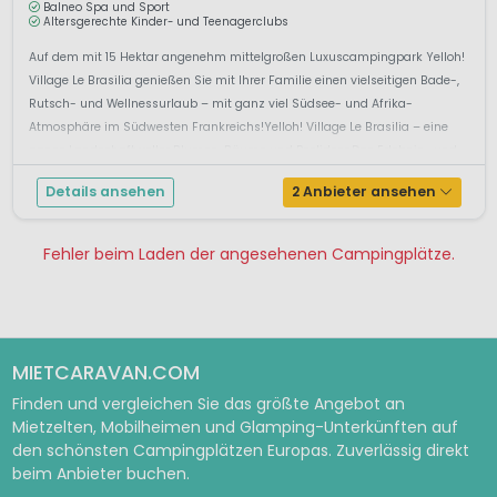
Balneo Spa und Sport
Altersgerechte Kinder- und Teenagerclubs
Auf dem mit 15 Hektar angenehm mittelgroßen Luxuscampingpark Yelloh!
Village Le Brasilia genießen Sie mit Ihrer Familie einen vielseitigen Bade-,
Rutsch- und Wellnessurlaub – mit ganz viel Südsee- und Afrika-
Atmosphäre im Südwesten Frankreichs!Yelloh! Village Le Brasilia – eine
ganze Landschaft voller Blumen, Bäume und PoolideenDas Erlebnis- und
En...
Details ansehen
2 Anbieter ansehen
Fehler beim Laden der angesehenen Campingplätze.
Pagina 1
Pagina 2
Pagina 3
Pagina 4
Pagina 5
Pagina 6
Pagina 7
MIETCARAVAN.COM
Finden und vergleichen Sie das größte Angebot an
Mietzelten, Mobilheimen und Glamping-Unterkünften auf
den schönsten Campingplätzen Europas. Zuverlässig direkt
beim Anbieter buchen.