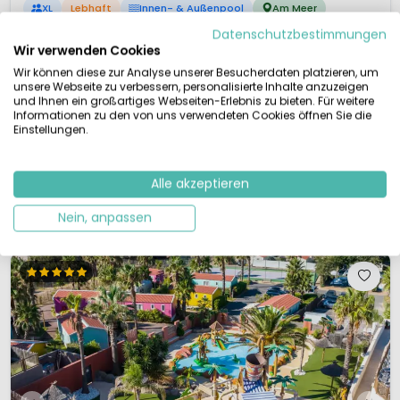
XL
Lebhaft
Innen- & Außenpool
Am Meer
Datenschutzbestimmungen
Ein großer Ferienkomplex im Languedoc
Wir verwenden Cookies
Schwimmparadies mit Wellness, Wasserrutschen
Hervorragenden Pools für Kinder
Wir können diese zur Analyse unserer Besucherdaten platzieren, um
Super Animation, Sport- und Kreativkurse sowie Abendshows
unsere Webseite zu verbessern, personalisierte Inhalte anzuzeigen
und Ihnen ein großartiges Webseiten-Erlebnis zu bieten. Für weitere
Camping Yelloh! Village Sérignan Plage, an der südfranzösischen Küste,
Informationen zu den von uns verwendeten Cookies öffnen Sie die
ist ein großer, nahezu perfekt ausgestatteter Ferienpark für die ganze
Einstellungen.
Familie, nur wenige Schritte vom wunderschönen Mittelmeerstrand
entfernt. Baden, Beachvolleyball, Tischtennis, Fußball, Basketball, Segeln,
Surfen und vieles mehr&h...
Alle akzeptieren
Details ansehen
2 Anbieter ansehen
Nein, anpassen