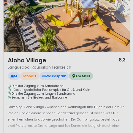
1 / 12
Aloha Village
8,3
Languedoc-Roussillon, Frankreich
M
Lebhaft
Wasserpark
Am Meer
Direkter Zugang zum Sandstrand
Hübsch gestalteter Poolkomplex für Groß und Klein
Direkter Zugang zum langen Sandstrand
Besuchen Sie Béziers und Narbonne
Camping Aloha Village Zwischen den Weinbergen und Hügeln der Hérault
Region und an einem schönen Sandstrand gelegen ist dieser Platz für
einen herrlichen Urlaub wie geschaffen. Der Campingplatz besteht aus
zwei Platzteilen: Le Grand Large und Les Dunes, die lediglich durch eine
kleine Straße voneinander getrennt sind. Sie dürfen natürlich die Angeb...