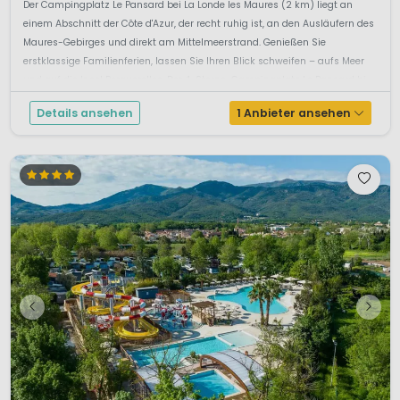
Der Campingplatz Le Pansard bei La Londe les Maures (2 km) liegt an
einem Abschnitt der Côte d'Azur, der recht ruhig ist, an den Ausläufern des
Maures-Gebirges und direkt am Mittelmeerstrand. Genießen Sie
erstklassige Familienferien, lassen Sie Ihren Blick schweifen – aufs Meer
und auf die Insel Porquerolles. Der 4-Sterne-Campingplatz Le Pansard bi...
Details ansehen
1 Anbieter ansehen