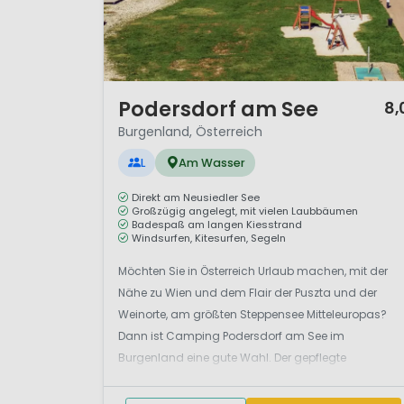
1 / 12
Podersdorf am See
8,
Burgenland, Österreich
L
Am Wasser
Direkt am Neusiedler See
Großzügig angelegt, mit vielen Laubbäumen
Badespaß am langen Kiesstrand
Windsurfen, Kitesurfen, Segeln
Möchten Sie in Österreich Urlaub machen, mit der
Nähe zu Wien und dem Flair der Puszta und der
Weinorte, am größten Steppensee Mitteleuropas?
Dann ist Camping Podersdorf am See im
Burgenland eine gute Wahl. Der gepflegte
Campingplatz liegt am Neusiedler See im Osten der
Alpenrepublik, nah der ungarischen Grenze. Überw...