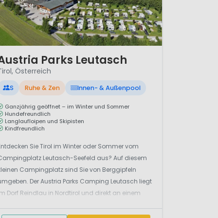
/ 12
Austria Parks Leutasch
Tirol, Österreich
S
Ruhe & Zen
Innen- & Außenpool
Ganzjährig geöffnet – im Winter und Sommer
Hundefreundlich
Langlaufloipen und Skipisten
Kindfreundlich
Entdecken Sie Tirol im Winter oder Sommer vom
Campingplatz Leutasch-Seefeld aus? Auf diesem
kleinen Campingplatz sind Sie von Berggipfeln
umgeben. Der Austria Parks Camping Leutasch liegt
im Dorf Reindlau in Nordtirol und direkt an einem
Bach. Im Winter können Sie hier Ihren Urlaub in einer
Winterwunderwelt genießen. Bei der Buchung eine...