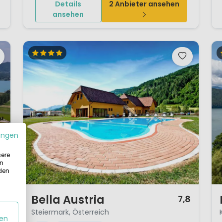
Details
2 Anbieter ansehen
ansehen
ungen
sere
in
 den
1 / 12
1 
Bella Austria
1
7,8
Steiermark, Österreich
en