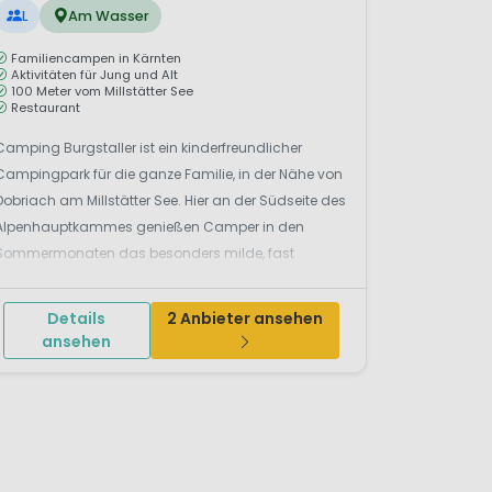
L
Am Wasser
Familiencampen in Kärnten
Aktivitäten für Jung und Alt
100 Meter vom Millstätter See
Restaurant
Camping Burgstaller ist ein kinderfreundlicher
Campingpark für die ganze Familie, in der Nähe von
Dobriach am Millstätter See. Hier an der Südseite des
Alpenhauptkammes genießen Camper in den
Sommermonaten das besonders milde, fast
mediterrane Klima. Kein Wunder, dass es viele zum
Baden an den Millstätter See zieht. E...
Details
2 Anbieter ansehen
ansehen