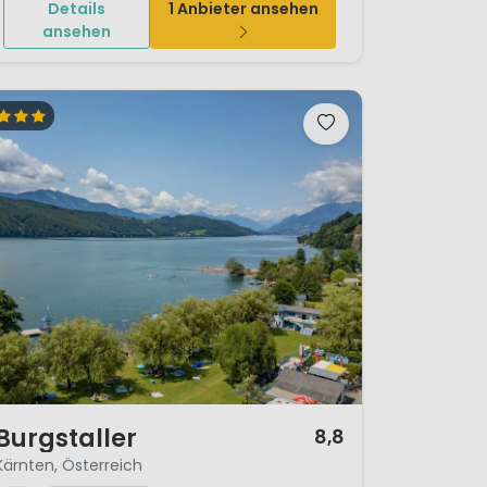
Details
1 Anbieter ansehen
ansehen
/ 12
Burgstaller
8,8
Kärnten, Österreich