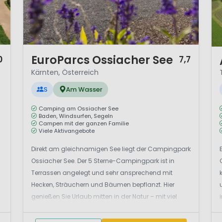
1 / 12
1 
EuroParcs Ossiacher See
0
7,7
Kärnten, Österreich
S
Am Wasser
Camping am Ossiacher See
Baden, Windsurfen, Segeln
Campen mit der ganzen Familie
Viele Aktivangebote
Direkt am gleichnamigen See liegt der Campingpark
Ossiacher See. Der 5 Sterne-Campingpark ist in
Terrassen angelegt und sehr ansprechend mit
Hecken, Sträuchern und Bäumen bepflanzt. Hier
genießen Sie Urlaub mitten in der Natur – mit viel
Komfort und zahlreichen Sportangeboten! Sonniger
Familienurlaub mit Wasserspaß und B...