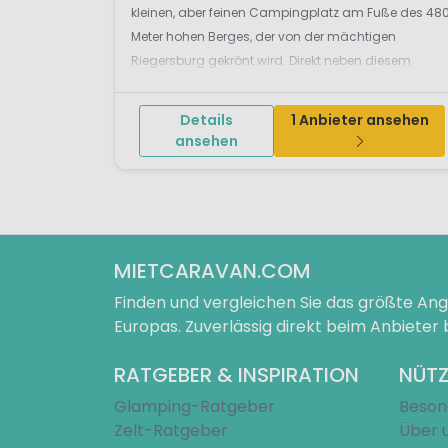
kleinen, aber feinen Campingplatz am Fuße des 48
Meter hohen Berges, der von der mächtigen
Riegersburg gekrönt wird. Direkt neben diesem
schönen Familiencampingplatz befindet sich ein
See, in dem Sie sich im Sommer abk&uum...
Details
1 Anbieter ansehen
ansehen
MIETCARAVAN.COM
Finden und vergleichen Sie das größte A
Europas. Zuverlässig direkt beim Anbieter
RATGEBER & INSPIRATION
NÜTZ
Glamping-Ratgeber
Beson
Zelt-Ratgeber
Über 