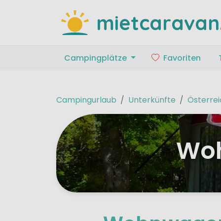
mietcaravan
Campingplätze
Favoriten
Campingurlaub
Unterkünfte
Österrei
Woh