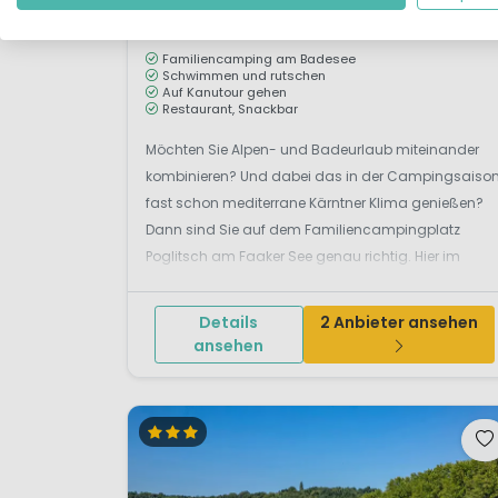
S
Am Wasser
Familiencamping am Badesee
Schwimmen und rutschen
Auf Kanutour gehen
Restaurant, Snackbar
Möchten Sie Alpen- und Badeurlaub miteinander
kombinieren? Und dabei das in der Campingsaiso
fast schon mediterrane Kärntner Klima genießen?
Dann sind Sie auf dem Familiencampingplatz
Poglitsch am Faaker See genau richtig. Hier im
Süden von Kärnten kampieren Sie auf grünem
Grund, oft zwischen Laubbäumen, teils i...
Details
2 Anbieter ansehen
ansehen