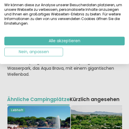
gepflegte, flache Stellplätze. Diese befinden sich teils
Wir können diese zur Analyse unserer Besucherdaten platzieren, um
direkt am Meer und die mediterrane Bepflanzung sorgt
unsere Webseite zu verbessern, personalisierte Inhalte anzuzeigen
für Schatten. Für die Kinder gibt es ein tolles
und Ihnen ein großartiges Webseiten-Erlebnis zu bieten. Für weitere
Informationen zu den von uns verwendeten Cookies öffnen Sie die
Animationsprogramm und es werden mit dem Fahrrad
Einstellungen.
oder dem Geländewagen diverse Ausflüge ins
katalanische Hinterland organisiert.
Alle akzeptieren
Das Dalí Museum in Figueras und die Stadt Gerona sind
sehr sehenswert! Überhaupt hat diese Gegend sehr viele
Nein, anpassen
Freizeitangebote: Ballonfahrten, Reiten, Golf,
Fallschirmspringen und ein von Europas grösten
Wasserpark, das Aqua Brava, mit einem gigantischen
Wellenbad.
Ähnliche Campingplätze
Kürzlich angesehen
Lebhaft