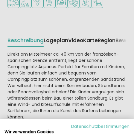
Beschreibung
Lageplan
Video
Karte
Region
Bewer
Beschrijving
Direkt am Mittelmeer ca. 40 km von der französisch-
spanischen Grenze entfernt, liegt der schöne
Campingplatz Aquarius. Perfekt für Familien mit Kindern,
denn Sie laufen einfach und bequem vom
Campingplatz zum schönen, angrenzenden Sandstrand.
Wer will sich hier nicht beim Sonnenbaden, Strandtennis
oder Beachvolleyball erholen! Die Kinder vergnügen sich
währenddessen beim Bau einer tollen Sandburg. Es gibt
eine Wind- und Kitesurfschule mit erfahrenen
Surflehrern, die Ihnen die Kunst des Surfens beibringen
können.
Datenschutzbestimmungen
Das Camping verfügt über gute Einrichtungen und
Wir verwenden Cookies