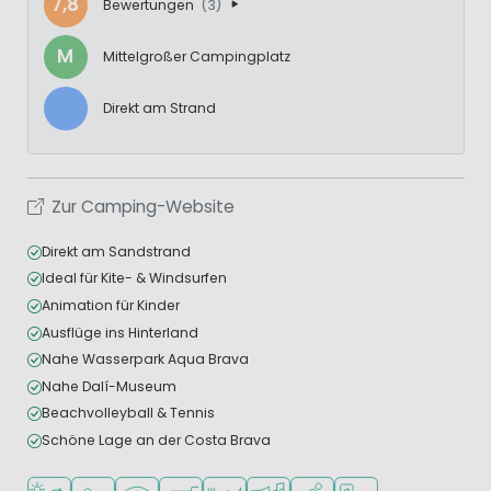
7,8
Bewertungen
(3)
M
Mittelgroßer Campingplatz
Direkt am Strand
Zur Camping-Website
Direkt am Sandstrand
Ideal für Kite- & Windsurfen
Animation für Kinder
Ausflüge ins Hinterland
Nahe Wasserpark Aqua Brava
Nahe Dalí-Museum
Beachvolleyball & Tennis
Schöne Lage an der Costa Brava
Am Strand und Meer
Empfohlen für kleine Kinder
WLAN verfügbar
Supermarkt/Laden
Restaurant oder Pizzeria
Animationsteam
Wassersportmöglichkeite
Ladestation für E-Au