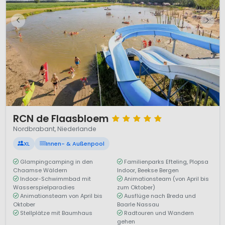
1 / 12
RCN de Flaasbloem
Nordbrabant, Niederlande
XL
Innen- & Außenpool
Glampingcamping in den
Familienparks Efteling, Plopsa
Chaamse Wäldern
Indoor, Beekse Bergen
Indoor-Schwimmbad mit
Animationsteam (von April bis
Wasserspielparadies
zum Oktober)
Animationsteam von April bis
Ausflüge nach Breda und
Oktober
Baarle Nassau
Stellplätze mit Baumhaus
Radtouren und Wandern
gehen