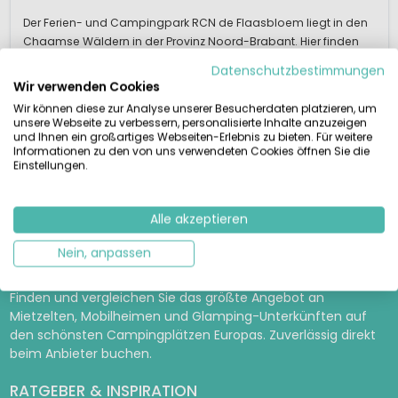
Der Ferien- und Campingpark RCN de Flaasbloem liegt in den
Chaamse Wäldern in der Provinz Noord-Brabant. Hier finden
Sie zahlreiche Einrichtungen für Jung und Alt. Das überdachte
Datenschutzbestimmungen
kleine Schwimmbad bietet Jetstream, Hydromassage und ein
Wir verwenden Cookies
spritzig-nasses Spielparadies für die Kids. Draußen gibt es
Wir können diese zur Analyse unserer Besucherdaten platzieren, um
einen weiteren Wasserspielpl...
unsere Webseite zu verbessern, personalisierte Inhalte anzuzeigen
und Ihnen ein großartiges Webseiten-Erlebnis zu bieten. Für weitere
Informationen zu den von uns verwendeten Cookies öffnen Sie die
Einstellungen.
Details ansehen
2 Anbieter ansehen
Alle akzeptieren
Nein, anpassen
MIETCARAVAN.COM
Finden und vergleichen Sie das größte Angebot an
Mietzelten, Mobilheimen und Glamping-Unterkünften auf
den schönsten Campingplätzen Europas. Zuverlässig direkt
beim Anbieter buchen.
RATGEBER & INSPIRATION