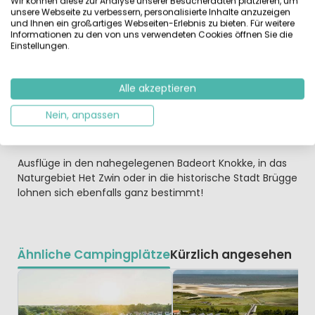
Wir können diese zur Analyse unserer Besucherdaten platzieren, um
unsere Webseite zu verbessern, personalisierte Inhalte anzuzeigen
Genussmenschen gesucht!
und Ihnen ein großartiges Webseiten-Erlebnis zu bieten. Für weitere
Die luxuriösen Villen – häufig mit großem Garten –
Informationen zu den von uns verwendeten Cookies öffnen Sie die
bieten jeden erdenklichen Komfort und viel Privatsphäre.
Einstellungen.
Die Lage am Strand sowie moderne Strandpavillons und
zahlreiche Top-Restaurants in unmittelbarer Nähe
Alle akzeptieren
machen diesen Park zum echten Hotspot für alle
Genussmenschen. Und nach einem tollen Tag am
Nein, anpassen
Strand vergnügen sich die Kids beim Tretboot fahren,
schwimmen, basteln oder tanzen mit Koos.
Ausflüge in den nahegelegenen Badeort Knokke, in das
Naturgebiet Het Zwin oder in die historische Stadt Brügge
lohnen sich ebenfalls ganz bestimmt!
Ähnliche Campingplätze
Kürzlich angesehen