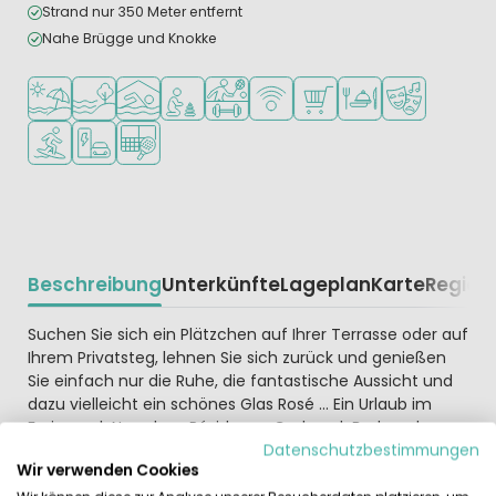
Strand nur 350 Meter entfernt
Nahe Brügge und Knokke
Am Strand und Meer
Am Wasser
Hallenbad
Empfohlen für kleine Kinder
Viele Sportmöglichkeiten
WLAN verfügbar
Supermarkt/Laden
Restaurant oder Pizz
Animationste
Wassersportmöglichkeiten
Ladestation für E-Autos
Padel-Platz
Beschreibung
Unterkünfte
Lageplan
Karte
Region
Beschrijving
Suchen Sie sich ein Plätzchen auf Ihrer Terrasse oder auf
Ihrem Privatsteg, lehnen Sie sich zurück und genießen
Sie einfach nur die Ruhe, die fantastische Aussicht und
dazu vielleicht ein schönes Glas Rosé ... Ein Urlaub im
Ferienpark Noordzee Résidence Cadzand-Bad an der
seeländisch/flämischen Küste bedeutet Genuss auf
Datenschutzbestimmungen
Wir verwenden Cookies
höchstem Niveau!