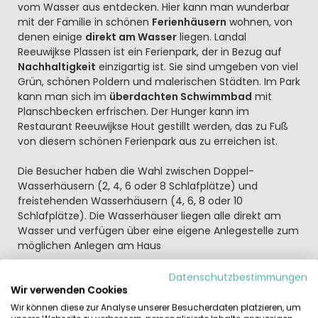
vom Wasser aus entdecken. Hier kann man wunderbar
mit der Familie in schönen
Ferienhäusern
wohnen, von
denen einige
direkt am Wasser
liegen. Landal
Reeuwijkse Plassen ist ein Ferienpark, der in Bezug auf
Nachhaltigkeit
einzigartig ist. Sie sind umgeben von viel
Grün, schönen Poldern und malerischen Städten. Im Park
kann man sich im
überdachten Schwimmbad
mit
Planschbecken erfrischen. Der Hunger kann im
Restaurant Reeuwijkse Hout gestillt werden, das zu Fuß
von diesem schönen Ferienpark aus zu erreichen ist.
Die Besucher haben die Wahl zwischen Doppel-
Wasserhäusern (2, 4, 6 oder 8 Schlafplätze) und
freistehenden Wasserhäusern (4, 6, 8 oder 10
Schlafplätze). Die Wasserhäuser liegen alle direkt am
Wasser und verfügen über eine eigene Anlegestelle zum
möglichen Anlegen am Haus
Aktivitäten für alle Altersgruppen
Datenschutzbestimmungen
Ein schöner Aufenthalt an den Seen von Reeuwijk und
Wir verwenden Cookies
Langeweile sind hier fast unmöglich. Wie wäre es mit
Wir können diese zur Analyse unserer Besucherdaten platzieren, um