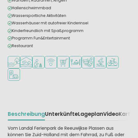
Wandern, Radfahren, Angeln
Hallenschwimmbad
Wassersportliche Aktivitäten
Wasserhäuser mit autofreier Kinderinsel
Kinderfreundlich mit Spaßprogramm
Programm Fun&Entertainment
Restaurant
Am Wasser
Hallenbad
Empfohlen für kleine Kinder
WLAN verfügbar
Supermarkt/Laden
Restaurant oder Pizzeria
Animationsteam
Wassersportmöglich
Fahrradverleih
Ladestation für E-Autos
Beschreibung
Unterkünfte
Lageplan
Video
Karte
R
Beschrijving
Vom Landal Ferienpark de Reeuwijkse Plassen aus
können Sie Zuid-Holland mit dem Fahrrad, zu Fuß oder