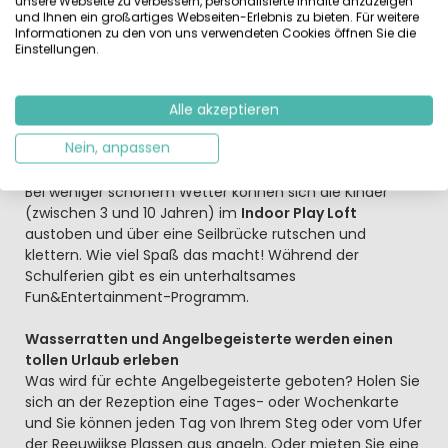
unsere Webseite zu verbessern, personalisierte Inhalte anzuzeigen
den verschiedenen Wassersportaktivitäten wie
und Ihnen ein großartiges Webseiten-Erlebnis zu bieten. Für weitere
Windsurfen, Segeln, Tauchen oder Stand-up-Paddling?
Informationen zu den von uns verwendeten Cookies öffnen Sie die
Sie können sich auch am Erholungsstrand entspannen.
Einstellungen.
Die jüngsten Gäste des Ferienparks de Reeuwijkse
Plassen können sich auch im Indoor-Spielpalast oder auf
der Naturspielinsel vergnügen. Die Naturspielinsel liegt
Alle akzeptieren
mitten in der Natur und hier kann man klettern und
Nein, anpassen
kraxeln oder sich an der Seilbahn entlang gleiten lassen.
Bei weniger schönem Wetter können sich die Kinder
(zwischen 3 und 10 Jahren) im
Indoor Play Loft
austoben und über eine Seilbrücke rutschen und
klettern. Wie viel Spaß das macht! Während der
Schulferien gibt es ein unterhaltsames
Fun&Entertainment-Programm.
Wasserratten und Angelbegeisterte werden einen
tollen Urlaub erleben
Was wird für echte Angelbegeisterte geboten? Holen Sie
sich an der Rezeption eine Tages- oder Wochenkarte
und Sie können jeden Tag von Ihrem Steg oder vom Ufer
der Reeuwijkse Plassen aus angeln. Oder mieten Sie eine