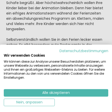
Schafe begrüßt. Aber höchstwahrscheinlich wollen Ihre
Kinder lieber bei der Animation bleiben. Denn hier bietet
ein eifriges Animationsteam während der Ferienzeiten
ein abwechslungsreiches Programm an. Klettern, malen
und Vieles mehr. Ihre Kinder werden sich hier nicht
langweilen.
Selbstverständlich wollen Sie in den Ferien lecker essen
gehen. Es gibt besonders gute Restaurants in der
Umgebung. Oder das traditionelle „haring happen“ (das
Datenschutzbestimmungen
Verzehren eines Herings aus der Hand) in Scheveningen?
Wir verwenden Cookies
Wenn Sie den Campingplatz nicht verlassen wollen, sind
Wir können diese zur Analyse unserer Besucherdaten platzieren, um
Sie im renovierten Restaurant auf dem Camping
unsere Webseite zu verbessern, personalisierte Inhalte anzuzeigen
und Ihnen ein großartiges Webseiten-Erlebnis zu bieten. Für weitere
herzlich willkommen. Hier gibt es eine kleine Karte mit
Informationen zu den von uns verwendeten Cookies öffnen Sie die
köstlichen Mahlzeiten. Weiterhin gibt es für den kleinen
Einstellungen.
Hunger eine Snackbar. Guten Appetit!
Kribbelt es bei Ihnen schon? Haben Sie bereits Lust
Alle akzeptieren
bekommen Ihre Ferien im Ferienpark Delftse Hout und
Nein, anpassen
dem abwechslungsreichen Zuid-Holland zu verbringen?
Genießen Sie Stadt und Land. Entdecken Sie die