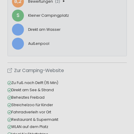
8,2
Bewertungen
(2)
S
Kleiner Campingplatz
Direkt am Wasser
Außenpool
Zur Camping-Website
Zu Fuß nach Delft (15 Min)
Direkt am See & Strand
Beheiztes Freibad
Streichelzoo für Kinder
Fahrradverleih vor Ort
Restaurant & Supermarkt
WLAN auf dem Platz