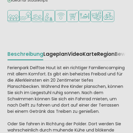
Ideal für Städtetrips
In waldreicher Umgebung
Am Wasser
Freibad
Empfohlen für kleine Kinder
WLAN verfügbar
Supermarkt/Laden
Restaurant oder Pizzeria
Animationsteam
Fahrradverleih
Beschreibung
Lageplan
Video
Karte
Region
Bewer
Beschrijving
Ferienpark Delftse Hout ist ein richtiger Familiencamping
mit allem Komfort. Es gibt ein beheiztes Freibad und für
die Allerkleinsten ein 20 Zentimeter tiefes
Planschbecken. Während Ihre Kinder planschen, können
Sie sich im Liegestuhl ruhig sonnen. Nach dem
Schwimmen können Sie sich ein Fahrrad mieten, um
nach Delft zu fahren und dort auf einer der Terrassen
bei einem Getränk das Treiben zu genießen.
Oder Sie fahren in Richtung der Polder. Dort werden Sie
wahrscheinlich durch muhende Kühe und blökende