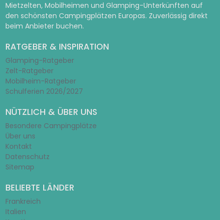
Mietzelten, Mobilheimen und Glamping-Unterkünften auf
den schönsten Campingplätzen Europas. Zuverlässig direkt
beim Anbieter buchen.
RATGEBER & INSPIRATION
Glamping-Ratgeber
Zelt-Ratgeber
Mobilheim-Ratgeber
Schulferien 2026/2027
NÜTZLICH & ÜBER UNS
Besondere Campingplätze
Über uns
Kontakt
Datenschutz
Sitemap
BELIEBTE LÄNDER
Frankreich
Italien