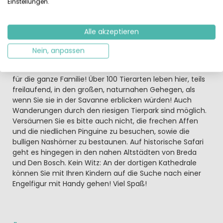
Einstellungen.
Safari-Urlaub fast wie in Afrika
Auf Camping Beekse Bergen campen Sie direkt neben
dem Safaripark, sodass Sie vielleicht sogar das Brüllen
Alle akzeptieren
der Löwen oder das Trompeten der Elefanten hören…
Besuchen Sie den weitläufigen Park per Bus oder mit
Nein, anpassen
ihrem eigenen PKW. Da schaut schon einmal eine
Giraffe zum Autofenster hinein! Ein echtes Abenteuer
für die ganze Familie! Über 100 Tierarten leben hier, teils
freilaufend, in den großen, naturnahen Gehegen, als
wenn Sie sie in der Savanne erblicken würden! Auch
Wanderungen durch den riesigen Tierpark sind möglich.
Versäumen Sie es bitte auch nicht, die frechen Affen
und die niedlichen Pinguine zu besuchen, sowie die
bulligen Nashörner zu bestaunen. Auf historische Safari
geht es hingegen in den nahen Altstädten von Breda
und Den Bosch. Kein Witz: An der dortigen Kathedrale
können Sie mit Ihren Kindern auf die Suche nach einer
Engelfigur mit Handy gehen! Viel Spaß!