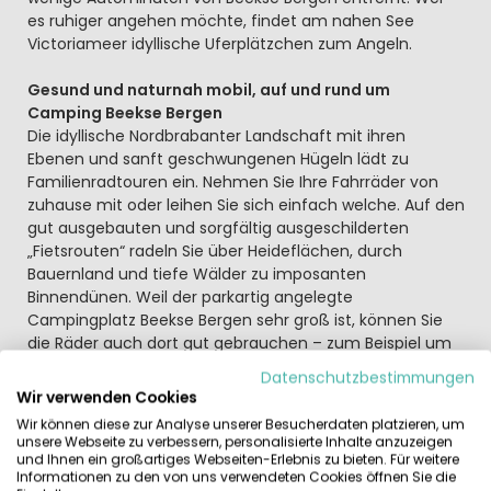
es ruhiger angehen möchte, findet am nahen See
Victoriameer idyllische Uferplätzchen zum Angeln.
Gesund und naturnah mobil, auf und rund um
Camping Beekse Bergen
Die idyllische Nordbrabanter Landschaft mit ihren
Ebenen und sanft geschwungenen Hügeln lädt zu
Familienradtouren ein. Nehmen Sie Ihre Fahrräder von
zuhause mit oder leihen Sie sich einfach welche. Auf den
gut ausgebauten und sorgfältig ausgeschilderten
„Fietsrouten“ radeln Sie über Heideflächen, durch
Bauernland und tiefe Wälder zu imposanten
Binnendünen. Weil der parkartig angelegte
Campingplatz Beekse Bergen sehr groß ist, können Sie
die Räder auch dort gut gebrauchen – zum Beispiel um
entspannt von Ihrem Luxus-Mobilheim, Caravan oder
Datenschutzbestimmungen
Zelt zum Supermarkt oder zum Familienrestaurant zu
Wir verwenden Cookies
fahren. Vielleicht nehmen Sie auch die niedliche Park-
Wir können diese zur Analyse unserer Besucherdaten platzieren, um
Eisenbahn oder leihen sich einen praktischen
unsere Webseite zu verbessern, personalisierte Inhalte anzuzeigen
Handwagen.
und Ihnen ein großartiges Webseiten-Erlebnis zu bieten. Für weitere
Informationen zu den von uns verwendeten Cookies öffnen Sie die