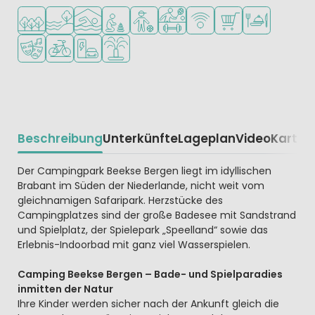
In waldreicher Umgebung
Am Wasser
Hallenbad
Empfohlen für kleine Kinder
Empfohlen für Teenager
Viele Sportmöglichkeiten
WLAN verfügbar
Supermarkt/Laden
Restaurant ode
Animationsteam
Fahrradverleih
Ladestation für E-Autos
Wasserspielplatz
Beschreibung
Unterkünfte
Lageplan
Video
Karte
R
Beschrijving
Der Campingpark Beekse Bergen liegt im idyllischen
Brabant im Süden der Niederlande, nicht weit vom
gleichnamigen Safaripark. Herzstücke des
Campingplatzes sind der große Badesee mit Sandstrand
und Spielplatz, der Spielepark „Speelland“ sowie das
Erlebnis-Indoorbad mit ganz viel Wasserspielen.
Camping Beekse Bergen – Bade- und Spielparadies
inmitten der Natur
Ihre Kinder werden sicher nach der Ankunft gleich die