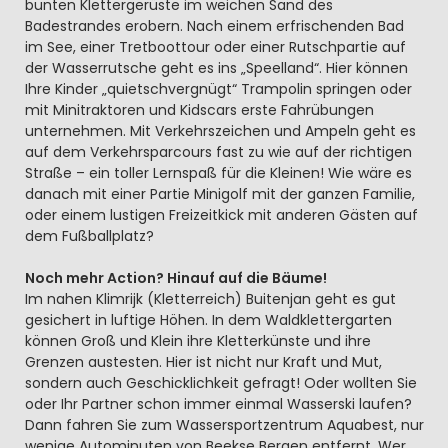
bunten Klettergerüste im weichen Sand des
Badestrandes erobern. Nach einem erfrischenden Bad
im See, einer Tretboottour oder einer Rutschpartie auf
der Wasserrutsche geht es ins „Speelland“. Hier können
Ihre Kinder „quietschvergnügt“ Trampolin springen oder
mit Minitraktoren und Kidscars erste Fahrübungen
unternehmen. Mit Verkehrszeichen und Ampeln geht es
auf dem Verkehrsparcours fast zu wie auf der richtigen
Straße – ein toller Lernspaß für die Kleinen! Wie wäre es
danach mit einer Partie Minigolf mit der ganzen Familie,
oder einem lustigen Freizeitkick mit anderen Gästen auf
dem Fußballplatz?
Noch mehr Action? Hinauf auf die Bäume!
Im nahen Klimrijk (Kletterreich) Buitenjan geht es gut
gesichert in luftige Höhen. In dem Waldklettergarten
können Groß und Klein ihre Kletterkünste und ihre
Grenzen austesten. Hier ist nicht nur Kraft und Mut,
sondern auch Geschicklichkeit gefragt! Oder wollten Sie
oder Ihr Partner schon immer einmal Wasserski laufen?
Dann fahren Sie zum Wassersportzentrum Aquabest, nur
wenige Autominuten von Beekse Bergen entfernt. Wer