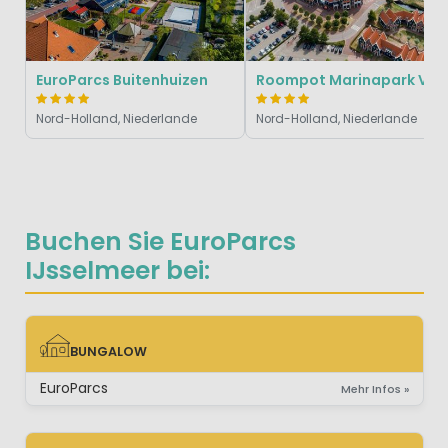
EuroParcs Buitenhuizen
Roompot Marinapa
Nord-Holland, Niederlande
Nord-Holland, Niederlande
Buchen Sie EuroParcs
IJsselmeer bei:
BUNGALOW
BUNGALOW
EuroParcs
Mehr Infos »