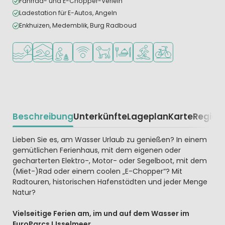
Fahrrad- und E-Chopper-Verleih
Ladestation für E-Autos, Angeln
Enkhuizen, Medemblik, Burg Radboud
Am Wasser
Hallenbad
Empfohlen für kleine Kinder
WLAN verfügbar
Haustiere erlaubt
Restaurant oder Pizzeria
Wassersportmöglichkeite
Fahrradverleih
Beschreibung
Unterkünfte
Lageplan
Karte
Region
Beschrijving
Lieben Sie es, am Wasser Urlaub zu genießen? In einem
gemütlichen Ferienhaus, mit dem eigenen oder
gecharterten Elektro-, Motor- oder Segelboot, mit dem
(Miet-)Rad oder einem coolen „E-Chopper“? Mit
Radtouren, historischen Hafenstädten und jeder Menge
Natur?
Vielseitige Ferien am, im und auf dem Wasser im
EuroParcs IJsselmeer