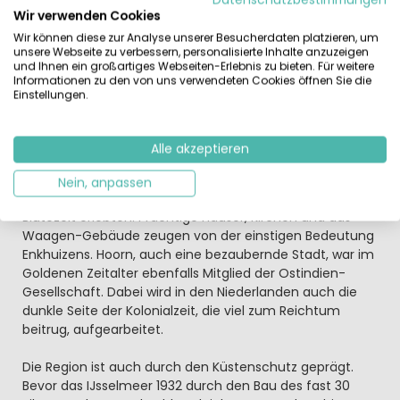
den Urlaubstag auf Ihrer Ferienhaus-Terrasse ausklingen.
Wir verwenden Cookies
Sie können sich für das Abendessen Grill- oder
Wir können diese zur Analyse unserer Besucherdaten platzieren, um
Gourmet-Paket mit Fleisch, Fisch, vegetarisch oder halal
unsere Webseite zu verbessern, personalisierte Inhalte anzuzeigen
bestellen. Für das Urlaubsfrühstück können Sie Brötchen
und Ihnen ein großartiges Webseiten-Erlebnis zu bieten. Für weitere
Informationen zu den von uns verwendeten Cookies öffnen Sie die
ordern und morgens backfrisch abholen.
Einstellungen.
Spannende Ausflüge auf den Spuren des „Goldenen
Zeitalters“ der Niederlande und mehr
Alle akzeptieren
Enkhuizen war im 17. Jahrhundert bedeutender Hafen-
und Handelsplatz, als die Niederländer in die halbe Welt
Nein, anpassen
aufbrachen und eine wirtschaftliche sowie künstlerische
Blütezeit erlebten. Prächtige Häuser, Kirchen und das
Waagen-Gebäude zeugen von der einstigen Bedeutung
Enkhuizens. Hoorn, auch eine bezaubernde Stadt, war im
Goldenen Zeitalter ebenfalls Mitglied der Ostindien-
Gesellschaft. Dabei wird in den Niederlanden auch die
dunkle Seite der Kolonialzeit, die viel zum Reichtum
beitrug, aufgearbeitet.
Die Region ist auch durch den Küstenschutz geprägt.
Bevor das IJsselmeer 1932 durch den Bau des fast 30