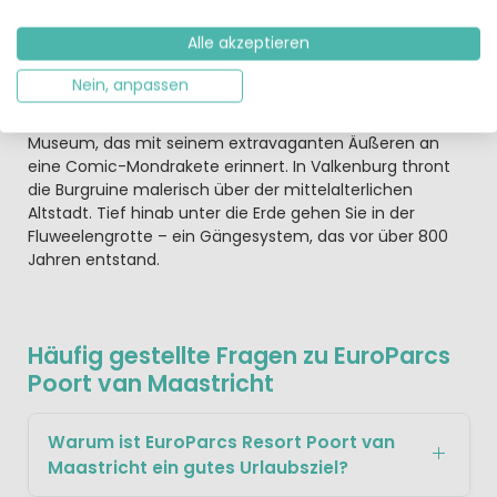
Ländern gleichzeitig sein. Oder Sie genießen den
Dreiländer-Blick vom Aussichtsturm.
Alle akzeptieren
Besuchen Sie auch Maastricht, wo Altstadt und
Nein, anpassen
Maasboulevard zum gemütlichen Bummeln einladen.
Oder Sie bestaunen hohe Kunst im Bonnefanten-
Museum, das mit seinem extravaganten Äußeren an
eine Comic-Mondrakete erinnert. In Valkenburg thront
die Burgruine malerisch über der mittelalterlichen
Altstadt. Tief hinab unter die Erde gehen Sie in der
Fluweelengrotte – ein Gängesystem, das vor über 800
Jahren entstand.
Häufig gestellte Fragen zu EuroParcs
Poort van Maastricht
Warum ist EuroParcs Resort Poort van
Maastricht ein gutes Urlaubsziel?