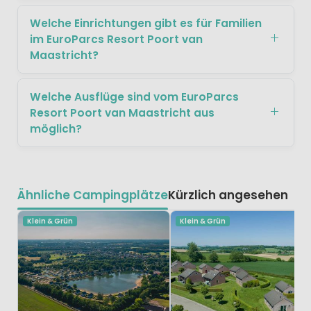
Welche Einrichtungen gibt es für Familien
im EuroParcs Resort Poort van
Maastricht?
Welche Ausflüge sind vom EuroParcs
Resort Poort van Maastricht aus
möglich?
Ähnliche Campingplätze
Kürzlich angesehen
Klein & Grün
Klein & Grün