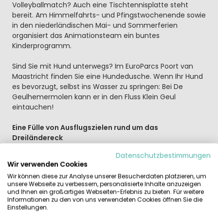
Volleyballmatch? Auch eine Tischtennisplatte steht
bereit. Am Himmelfahrts- und Pfingstwochenende sowie
in den niederländischen Mai- und Sommerferien
organisiert das Animationsteam ein buntes
Kinderprogramm.
Sind Sie mit Hund unterwegs? Im EuroParcs Poort van
Maastricht finden Sie eine Hundedusche. Wenn Ihr Hund
es bevorzugt, selbst ins Wasser zu springen: Bei De
Geulhemermolen kann er in den Fluss Klein Geul
eintauchen!
Eine Fülle von Ausflugszielen rund um das
Dreiländereck
Mittags in den Niederlanden Saté-Kroketten genießen,
Datenschutzbestimmungen
nachmittags dicke Waffeln oder dicke belgische
Wir verwenden Cookies
Pommes essen? Und danach Aachener Printen in
Wir können diese zur Analyse unserer Besucherdaten platzieren, um
Deutschland einkaufen? Das geht. Denn Aachen mit
unsere Webseite zu verbessern, personalisierte Inhalte anzuzeigen
dem Dom und den Karolusthermen sowie Belgien sind
und Ihnen ein großartiges Webseiten-Erlebnis zu bieten. Für weitere
schnell erreicht. Am hügeligen Dreiländereck bei Vaal
Informationen zu den von uns verwendeten Cookies öffnen Sie die
Einstellungen.
können Sie mit den Füßen und einer Hand in allen drei