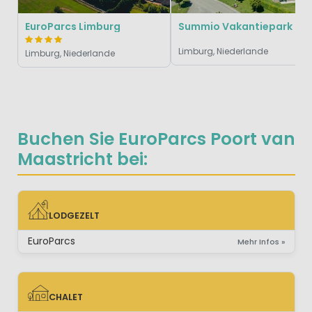
EuroParcs Limburg
Summio Vakantiepark 
Limburg, Niederlande
Limburg, Niederlande
Buchen Sie EuroParcs Poort van
Maastricht bei:
LODGEZELT
LODGEZELT
EuroParcs
Mehr Infos »
CHALET
CHALET