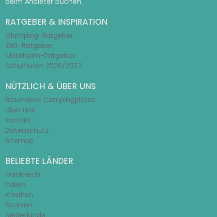
beim Anbieter buchen.
RATGEBER & INSPIRATION
Glamping-Ratgeber
Zelt-Ratgeber
Mobilheim-Ratgeber
Schulferien 2026/2027
NÜTZLICH & ÜBER UNS
Besondere Campingplätze
Über uns
Kontakt
Datenschutz
Sitemap
BELIEBTE LÄNDER
Frankreich
Italien
Kroatien
Spanien
Niederlande