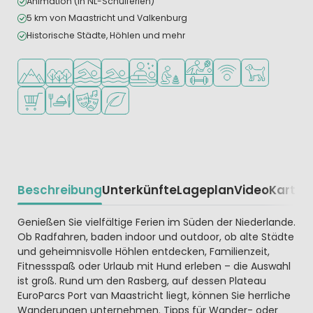
Animation (in NL-Schulferien)
5 km von Maastricht und Valkenburg
Historische Städte, Höhlen und mehr
In den Bergen/Hügeln
In waldreicher Umgebung
Hallenbad
Freibad
Wellness-Einrichtungen
Empfohlen für kleine Kinder
Viele Sportmöglichkeiten
WLAN verfügbar
Haustiere erla
Supermarkt/Laden
Restaurant oder Pizzeria
Animationsteam
Grüne Lage
Beschreibung
Unterkünfte
Lageplan
Video
Karte
R
Beschrijving
Genießen Sie vielfältige Ferien im Süden der Niederlande.
Ob Radfahren, baden indoor und outdoor, ob alte Städte
und geheimnisvolle Höhlen entdecken, Familienzeit,
Fitnessspaß oder Urlaub mit Hund erleben – die Auswahl
ist groß. Rund um den Rasberg, auf dessen Plateau
EuroParcs Port van Maastricht liegt, können Sie herrliche
Wanderungen unternehmen. Tipps für Wander- oder