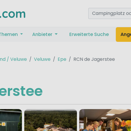
.com
Themen
Anbieter
Erweiterte Suche
Ang
nd / Veluwe
Veluwe
Epe
RCN de Jagerstee
erstee