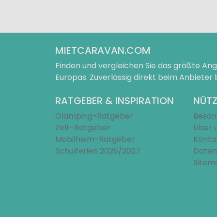
MIETCARAVAN.COM
Finden und vergleichen Sie das größte A
Europas. Zuverlässig direkt beim Anbieter
RATGEBER & INSPIRATION
NÜTZ
Glamping-Ratgeber
Beson
Zelt-Ratgeber
Über 
Mobilheim-Ratgeber
Konta
Schulferien 2026/2027
Daten
Sitem