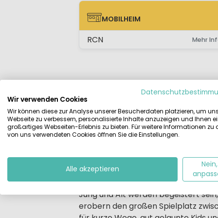
MOBILHEIM
MOBILHEIM
RCN
Mehr Inf
Datenschutzbestimm
Beschreibung
Unterkünfte
Lag
Wir verwenden Cookies
Wir können diese zur Analyse unserer Besucherdaten platzieren, um un
Webseite zu verbessern, personalisierte Inhalte anzuzeigen und Ihnen e
Beschrijving
In den Wäldern der Hoge Veluwe err
großartiges Webseiten-Erlebnis zu bieten. Für weitere Informationen zu
Natur und können sich auf vielerlei 
von uns verwendeten Cookies öffnen Sie die Einstellungen.
Die Kids werden mit Aktivprogramme
Kleinkinderbereich.
Nein,
Alle akzeptieren
anpass
Kinderfreundliches Camping auf 
Jung und Alt werden begeistert sein,
erobern den großen Spielplatz zwisc
für kurze Wege, gut gelaunte Kids un