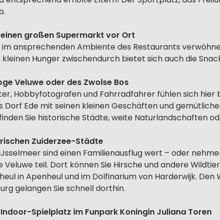
b.
h einen großen Supermarkt vor Ort
ilie im ansprechenden Ambiente des Restaurants verwöhn
 kleinen Hunger zwischendurch bietet sich auch die Snac
Hoge Veluwe oder des Zwolse Bos
r, Hobbyfotografen und Fahrradfahrer fühlen sich hier 
s Dorf Ede mit seinen kleinen Geschäften und gemütlich
finden Sie historische Städte, weite Naturlandschaften od
orischen Zuiderzee-Städte
IJsselmeer sind einen Familienausflug wert – oder nehme
 Veluwe teil. Dort können Sie Hirsche und andere Wildti
ul in Apenheul und im Dolfinarium von Harderwijk. Den Wa
urg gelangen Sie schnell dorthin.
 Indoor-Spielplatz im Funpark Koningin Juliana Toren