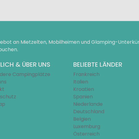
ngebot an Mietzelten, Mobilheimen und Glamping-Unterk
 buchen.
LICH & ÜBER UNS
BELIEBTE LÄNDER
dere Campingplätze
Frankreich
uns
Italien
kt
Kroatien
schutz
Spanien
ap
Niederlande
Deutschland
Belgien
Luxemburg
Österreich