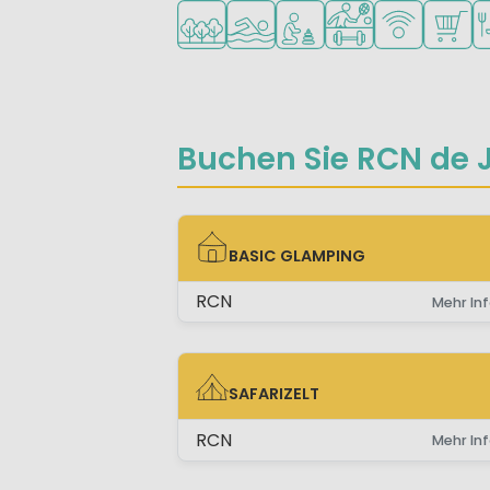
In waldreicher Umgebung
Freibad
Empfohlen für kleine Kin
Viele Sportmöglich
WLAN verfüg
Superm
Re
Buchen Sie RCN de J
BASIC GLAMPING
BASIC GLAMPING
RCN
Mehr Inf
SAFARIZELT
SAFARIZELT
RCN
Mehr Inf