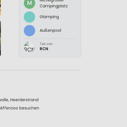
M
Campingplatz
Glamping
Außenpool
Teil von
RCN
olle, Heerderstrand
d Affenzoo besuchen