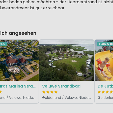
n oder baden gehen möchten – der Heerderstrand ist nich
luwerandmeer ist gut erreichbar.
lich angesehen
Zen
Klein & G
EuroParcs Marina Strandbad
Veluwe Strandbad
De Jut
Gelderland / Veluwe, Niederlande
Gelderland / Veluwe, Niederlande