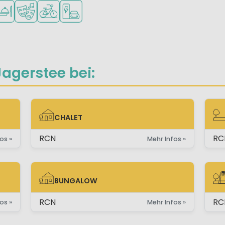
der
keiten
bar
arkt/Laden
staurant oder Pizzeria
Animationsteam
Fahrradverleih
Ladestation für E-Autos
agerstee bei:
CHALET
CHALET
ST
RCN
RC
os »
Mehr Infos »
BUNGALOW
BUNGALOW
STE
RCN
RC
os »
Mehr Infos »