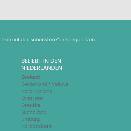
ünften auf den schönsten Campingplätzen
BELIEBT IN DEN
NIEDERLANDEN
Zeeland
Gelderland / Veluwe
Nord-Holland
Overijssel
Drenthe
Südholland
Limburg
Nordbrabant