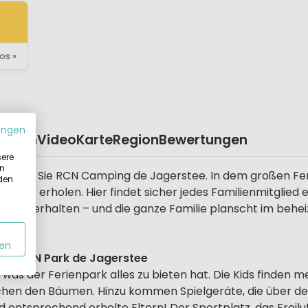
os »
ungen
eplan
Video
Karte
Region
Bewertungen
sere
in
eichen Sie RCN Camping de Jagerstee. In dem großen Feri
 den
Art aktiv erholen. Hier findet sicher jedes Familienmitgl
n unterhalten – und die ganze Familie planscht im behe
en
dem RCN Park de Jagerstee
 was der Ferienpark alles zu bieten hat. Die Kids finden 
hen den Bäumen. Hinzu kommen Spielgeräte, die über den
d entsprechend erholte Eltern! Der Sportplatz, das Freilu