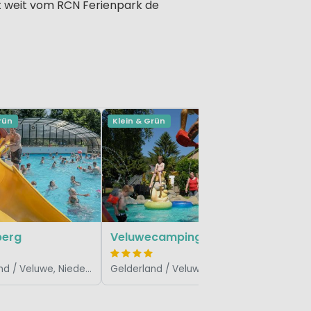
t weit vom RCN Ferienpark de
rün
Klein & Grün
berg
Veluwecamping 't Schinkel
Gelderland / Veluwe, Niederlande
Gelderland / Veluwe, Niederlande