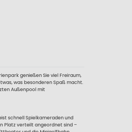
enpark genießen Sie viel Freiraum,
ied etwas, was besonderen Spaß macht.
izten Außenpool mit
meist schnell Spielkameraden und
 Platz verteilt angeordnet sind –
fttheater und die Minigolfbahn