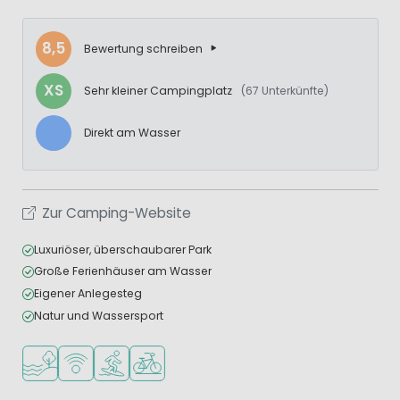
8,5
Bewertung schreiben
XS
Sehr kleiner Campingplatz
(67 Unterkünfte)
Direkt am Wasser
Zur Camping-Website
Luxuriöser, überschaubarer Park
Große Ferienhäuser am Wasser
Eigener Anlegesteg
Natur und Wassersport
Am Wasser
WLAN verfügbar
Wassersportmöglichkeiten
Fahrradverleih