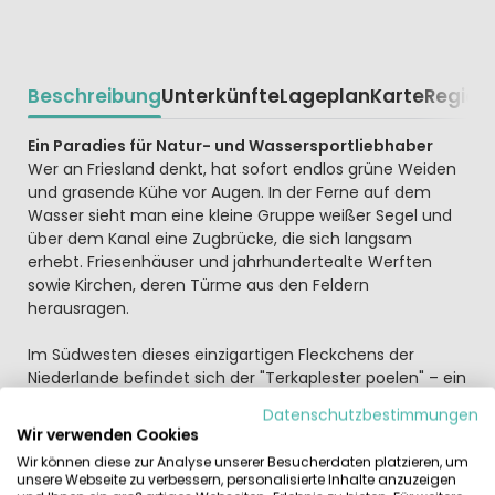
Beschreibung
Unterkünfte
Lageplan
Karte
Region
Beschrijving
Ein Paradies für Natur- und Wassersportliebhaber
Wer an Friesland denkt, hat sofort endlos grüne Weiden
und grasende Kühe vor Augen. In der Ferne auf dem
Wasser sieht man eine kleine Gruppe weißer Segel und
über dem Kanal eine Zugbrücke, die sich langsam
erhebt. Friesenhäuser und jahrhundertealte Werften
sowie Kirchen, deren Türme aus den Feldern
herausragen.
Im Südwesten dieses einzigartigen Fleckchens der
Niederlande befindet sich der "Terkaplester poelen" – ein
See der zum Gebiet des Sneekermeers gehört. Inmitten
Datenschutzbestimmungen
all dieser Naturschönheiten liegt der Wasserpark
Wir verwenden Cookies
Terkaple: ein wahres Paradies für Natur- und
Wir können diese zur Analyse unserer Besucherdaten platzieren, um
Wassersportliebhaber.
unsere Webseite zu verbessern, personalisierte Inhalte anzuzeigen