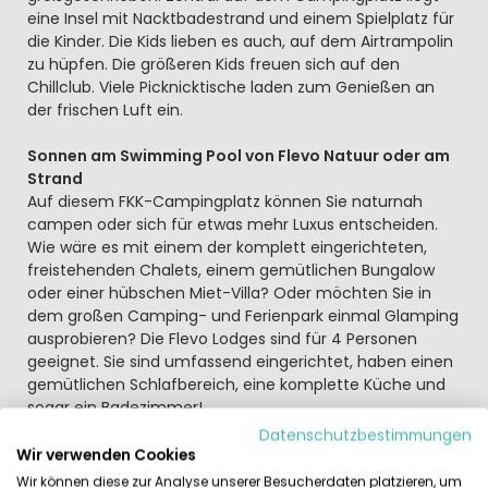
eine Insel mit Nacktbadestrand und einem Spielplatz für
die Kinder. Die Kids lieben es auch, auf dem Airtrampolin
zu hüpfen. Die größeren Kids freuen sich auf den
Chillclub. Viele Picknicktische laden zum Genießen an
der frischen Luft ein.
Sonnen am Swimming Pool von Flevo Natuur oder am
Strand
Auf diesem FKK-Campingplatz können Sie naturnah
campen oder sich für etwas mehr Luxus entscheiden.
Wie wäre es mit einem der komplett eingerichteten,
freistehenden Chalets, einem gemütlichen Bungalow
oder einer hübschen Miet-Villa? Oder möchten Sie in
dem großen Camping- und Ferienpark einmal Glamping
ausprobieren? Die Flevo Lodges sind für 4 Personen
geeignet. Sie sind umfassend eingerichtet, haben einen
gemütlichen Schlafbereich, eine komplette Küche und
sogar ein Badezimmer!
Datenschutzbestimmungen
Wellness genießen oder aktiv erholen
Wir verwenden Cookies
Wie wäre es mit einem erfrischenden Bad im Innen-
Wir können diese zur Analyse unserer Besucherdaten platzieren, um