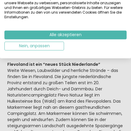
oder Außenpool? Oder einer Kanutour, eine Runde Boule
unsere Webseite zu verbessern, personalisierte Inhalte anzuzeigen
und Ihnen ein großartiges Webseiten-Erlebnis zu bieten. Für weitere
oder einem lustigen Themen-Event? Die Events finden
Informationen zu den von uns verwendeten Cookies öffnen Sie die
auf der Insel, zentral auf dem Campingplatz gelegen,
Einstellungen.
statt. Während der Schulferien organisieren gutgelaunte
Animationsprofis ein buntes Kinderprogramm. Das
Restaurant am kleinen See bietet Leckereien und Drinks.
Alle akzeptieren
Hier können Sie aus leckeren Barbecue-Gerichten
wählen oder à la carte bestellen. Genießen Sie von der
Nein, anpassen
Terrasse die Aussicht auf die Insel und den Außenpool.
Flevoland ist ein “neues Stück Niederlande”
Weite Wiesen, Laubwälder und herrliche Strände – das
finden Sie in Flevoland. Die jüngste niederländische
Provinz entstand zu großen Teilen erst im 20.
Jahrhundert durch Deich- und Dammbau. Der
Naturistencampingplatz Flevo Natuur liegt im
Hulkesteinse Bos (Wald) am Rand des Flevopolders. Das
Markermeer liegt nah an diesem gastfreundlichen
Campingplatz. Am Markermeer können Sie schwimmen,
segeln und windsurfen. Zudem können Sie in der
steigungsarmen Landschaft ausgedehnte Spaziergänge