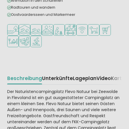
Animation in den Schulferien
Radtouren und wandern
Oostvaardersseen und Markermeer
Am Wasser
Hallenbad
Freibad
Wellness-Einrichtungen
Empfohlen für kleine Kinder
Viele Sportmöglichkeiten
WLAN verfügbar
Haustiere erlaubt
Supermarkt/L
Restaurant oder Pizzeria
Animationsteam
Wassersportmöglichkeiten
Beschreibung
Unterkünfte
Lageplan
Video
Karte
R
Beschrijving
Der Naturistencampingplatz Flevo Natuur bei Zeewolde
in Flevoland ist ein gut ausgestatteter Campingplatz an
einem kleinen See. Flevo Natuur bietet seinen Gästen
Außen- und Innenpools, drei Saunen und viele weitere
Freizeitangebote. Gastfreundschaft und Respekt
untereinander werden auf dem FKK-Campingplatz
großgeschrieben. Zentral auf dem Campingplatz liegt