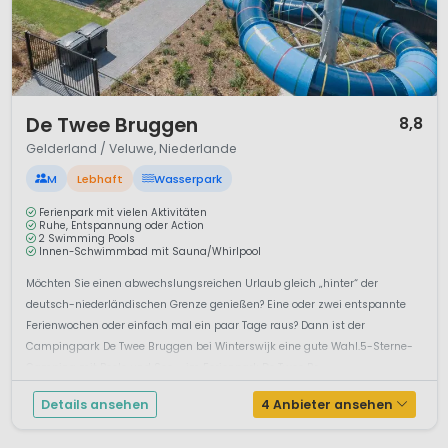
1 / 12
De Twee Bruggen
8,8
Gelderland / Veluwe, Niederlande
M
Lebhaft
Wasserpark
Ferienpark mit vielen Aktivitäten
Ruhe, Entspannung oder Action
2 Swimming Pools
Innen-Schwimmbad mit Sauna/Whirlpool
Möchten Sie einen abwechslungsreichen Urlaub gleich „hinter“ der
deutsch-niederländischen Grenze genießen? Eine oder zwei entspannte
Ferienwochen oder einfach mal ein paar Tage raus? Dann ist der
Campingpark De Twee Bruggen bei Winterswijk eine gute Wahl.5-Sterne-
Camping mit Pools und See – im Ferienpark De Twee Br...
Details ansehen
4 Anbieter ansehen