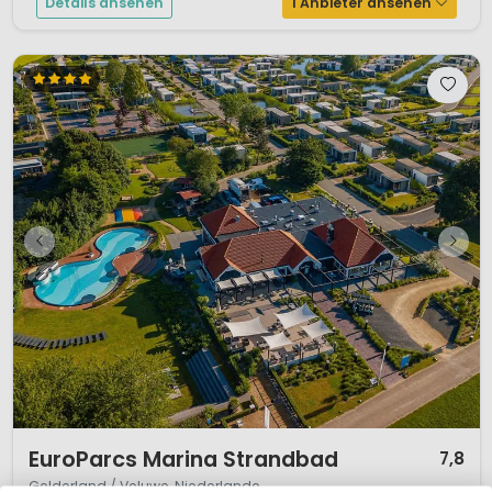
Details ansehen
1 Anbieter ansehen
1 / 12
EuroParcs Marina Strandbad
7,8
Gelderland / Veluwe, Niederlande