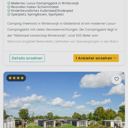
Moderner, Luxus-Campingpark in Winterswijk
Reizvolles Indoor-Schwimmbad
Kinderfreundliches Außenbad/Kinderpool
Spielplatz, Springkissen, Sportplatz
Camping Vreehorst in Winterswijk in Gelderland ist ein moderner Luxus-
Campingplatz mit vielen Serviceeinrichtungen. Der Campingpark liegt in
der “Nationaal Landschap Winterswijk”, rund 300 Meter vom
Naturschutzgebiet Bekendelle. Liebhaber von Spaziergängen in der Natur
sowie von Radtouren sind hier genau richtig.Camping Vreehorst w...
Details ansehen
1 Anbieter ansehen