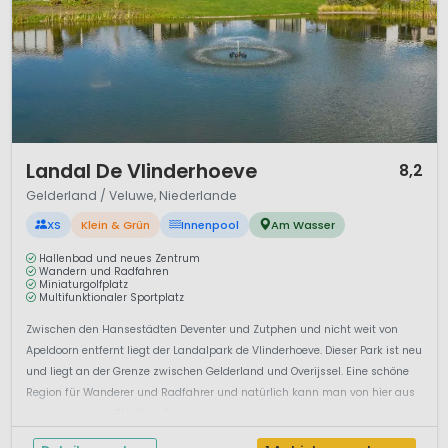
1 / 12
Landal De Vlinderhoeve
8,2
Gelderland / Veluwe, Niederlande
XS
Klein & Grün
Innenpool
Am Wasser
Hallenbad und neues Zentrum
Wandern und Radfahren
Miniaturgolfplatz
Multifunktionaler Sportplatz
Zwischen den Hansestädten Deventer und Zutphen und nicht weit von
Apeldoorn entfernt liegt der Landalpark de Vlinderhoeve. Dieser Park ist neu
und liegt an der Grenze zwischen Gelderland und Overijssel. Eine schöne
Region für Wanderer und Radfahrer und natürlich kann man von hier aus
mehrere schöne Städte mit schö...