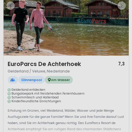
1 / 12
EuroParcs De Achterhoek
7,3
Gelderland / Veluwe, Niederlande
L
Innenpool
Am Wasser
Gelderland entdecken
Bungalowpark mit freistehenden Ferienhäusern
Schwimmteich und Hallenbad
Kinderfreundliche Einrichtungen
Erholung im Grünen, viel Weideland, Wälder, Wasser und jede Menge
Ausflugsziele für die ganze Familie? Wenn Sie und Ihre Familie darauf Lust
haben, sind Sie im Achterhoek genau richtig. Das EuroParcs Resort de
Achterhoek empfängt Sie am ruhigen Rand des charmanten Städtchens