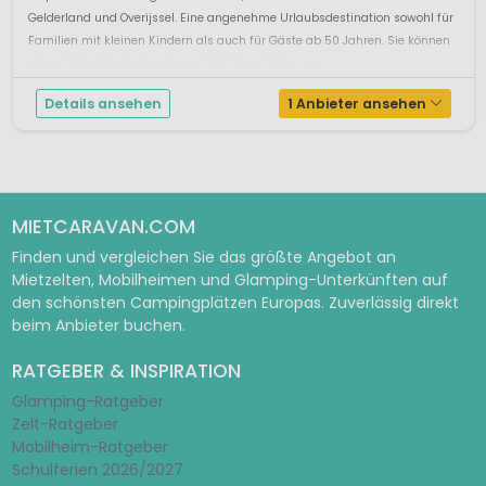
Gelderland und Overijssel. Eine angenehme Urlaubsdestination sowohl für
Familien mit kleinen Kindern als auch für Gäste ab 50 Jahren. Sie können
einen Stellplatz für Ihr eigenes Zelt, Ihren Wohnwag...
Details ansehen
1 Anbieter ansehen
MIETCARAVAN.COM
Finden und vergleichen Sie das größte Angebot an
Mietzelten, Mobilheimen und Glamping-Unterkünften auf
den schönsten Campingplätzen Europas. Zuverlässig direkt
beim Anbieter buchen.
RATGEBER & INSPIRATION
Glamping-Ratgeber
Zelt-Ratgeber
Mobilheim-Ratgeber
Schulferien 2026/2027