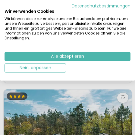
Datenschutzbestimmungen
M
Ruhe & Zen
Außenpool
Am Wasser
Wir verwenden Cookies
Seestrand, beheiztes Freibad
Wir können diese zur Analyse unserer Besucherdaten platzieren, um
Marina und Bootsrampe
unsere Webseite zu verbessern, personalisierte Inhalte anzuzeigen
Wellness, Fitness, Animation
und Ihnen ein großartiges Webseiten-Erlebnis zu bieten. Für weitere
Leihrad, E-Chopper, SUP, Boot
Informationen zu den von uns verwendeten Cookies öffnen Sie die
Einstellungen.
Freuen Sie sich auf vielseitig-aktiven und entspannenden Urlaub am
Wasser, zwischen IJsseltal, Nationalpark Hoge Veluwe und Achterhoek. Ob
im Freibad oder See baden, ob Motorboot fahren, paddeln, „SUPpen“ – im
Alle akzeptieren
EuroParcs Marina Strandbad in Gelderland dreht sich fast alles ums
Wasser. Aber auch an Land gibt es viel zu tun und zu ge...
Nein, anpassen
Details ansehen
1 Anbieter ansehen