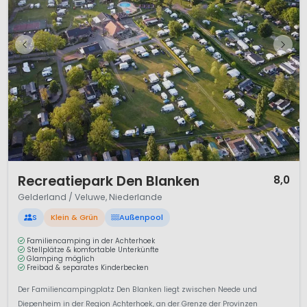
1 / 12
Recreatiepark Den Blanken
8,0
Gelderland / Veluwe, Niederlande
S
Klein & Grün
Außenpool
Familiencamping in der Achterhoek
Stellplätze & komfortable Unterkünfte
Glamping möglich
Freibad & separates Kinderbecken
Der Familiencampingplatz Den Blanken liegt zwischen Neede und
Diepenheim in der Region Achterhoek, an der Grenze der Provinzen