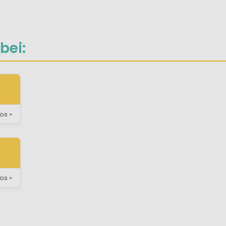
bei:
os »
os »