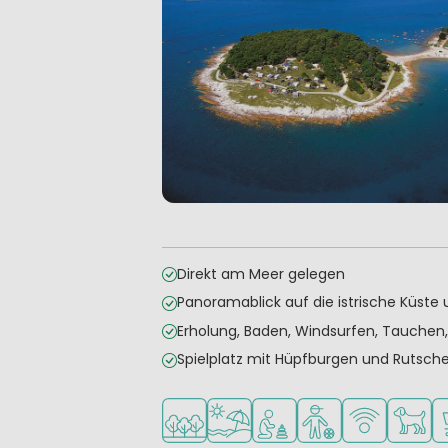
Direkt am Meer gelegen
Panoramablick auf die istrische Küste 
Erholung, Baden, Windsurfen, Tauchen,
Spielplatz mit Hüpfburgen und Rutsch
In waldreicher Umgebung
Am Strand und Meer
Empfohlen für kleine Kin
Empfohlen für Tee
WLAN verfüg
Haustie
S