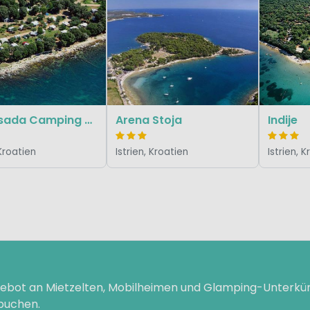
Koversada Camping Resort
Arena Stoja
Indije
 Kroatien
Istrien, Kroatien
Istrien, 
ngebot an Mietzelten, Mobilheimen und Glamping-Unterk
 buchen.