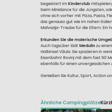
begeistert im
Kinderclub
mitspielen
beim Minidance für die Jüngsten, ode
ohne sich vorher mit Pizza, Pasta, F
das genauso gut wie im nahen Ital
Malvazija-Traube für die Eltern. Ein he
Erkunden Sie die malerische Umg
Auch tagsüber lädt
Medulin
zu einem
Halbinsel Vižula. Sie spazieren in w
Eisenbahn! Rovinj mit dem fast 60 
ebenfalls für einen unvergesslichen 
Genießen Sie Kultur, Sport, Action u
Ähnliche Campingplätze
Kürz