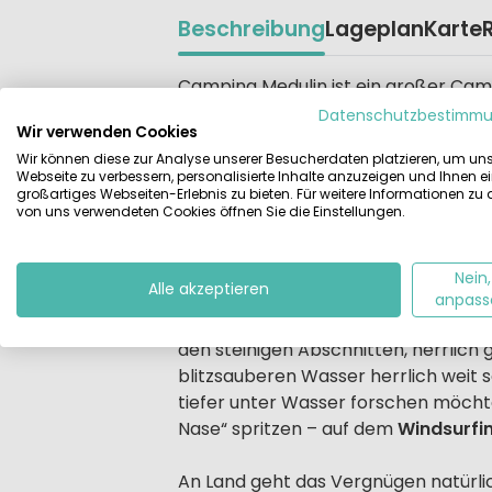
Beschreibung
Lageplan
Karte
Beschrijving
Camping Medulin ist ein großer Camp
Hochsaison sehr lebhaften
Strandu
Datenschutzbestimm
Wir verwenden Cookies
untereinander durch einen schmalen L
Wir können diese zur Analyse unserer Besucherdaten platzieren, um un
von Wasser umgeben! So genießen Si
Webseite zu verbessern, personalisierte Inhalte anzuzeigen und Ihnen e
auf die Farben Istriens: das schille
großartiges Webseiten-Erlebnis zu bieten. Für weitere Informationen zu
von uns verwendeten Cookies öffnen Sie die Einstellungen.
strahlende Blauton des meist sonni
Camping Medulin – ein ganz großer
Nein,
Alle akzeptieren
An den langen Strandabschnitten fi
anpass
vorherrschen, eine echte Besonderhe
den steinigen Abschnitten, herrlich
blitzsauberen Wasser herrlich weit
tiefer unter Wasser forschen möch
Nase“ spritzen – auf dem
Windsurfi
An Land geht das Vergnügen natürlich