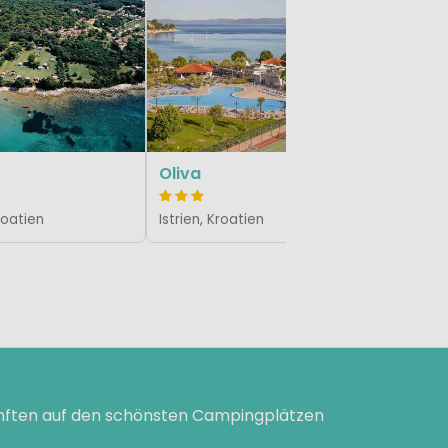
Lebhaft
Porto So
Istrien, Kr
Oliva
Kroatien
Istrien, Kroatien
ünften auf den schönsten Campingplätzen