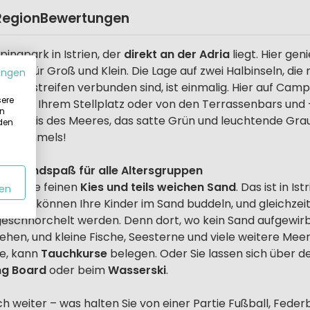
Region
Bewertungen
ingpark in Istrien, der
direkt an der Adria
liegt. Hier geni
rlaub
für Groß und Klein. Die Lage auf zwei Halbinseln, di
ungen
andstreifen verbunden sind, ist einmalig. Hier auf Campin
sere
e von Ihrem Stellplatz oder von den Terrassenbars und -
in
rnde Türkis des Meeres, das satte Grün und leuchtende Gra
 den
gen Himmels!
 Strandspaß für alle Altersgruppen
nden Sie feinen
Kies und teils weichen Sand
. Das ist in I
en
it. So können Ihre Kinder im Sand buddeln, und gleichzei
 geschnorchelt werden. Denn dort, wo kein Sand aufgewirb
 sehen, und kleine Fische, Seesterne und viele weitere 
te, kann
Tauchkurse
belegen. Oder Sie lassen sich über de
ng Board
oder beim
Wasserski
.
 weiter – was halten Sie von einer Partie Fußball, Feder