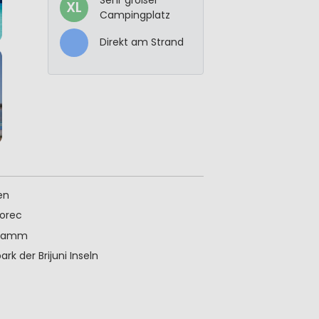
XL
Campingplatz
Direkt am Strand
en
Porec
ogramm
rk der Brijuni Inseln