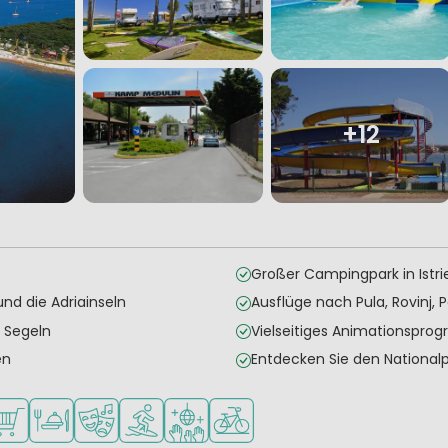
+12
Großer Campingpark in Istri
und die Adriainseln
Ausflüge nach Pula, Rovinj, 
 Segeln
Vielseitiges Animationspr
en
Entdecken Sie den Nationalpa
der
nager
bar
re erlaubt
upermarkt/Laden
Restaurant oder Pizzeria
Animationsteam
Wassersportmöglichkeiten
Diskothek
Fahrradverleih