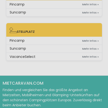
Pincamp
Mehr Infos »
Suncamp
Mehr Infos »
STELLPLATZ
STELLPLATZ
Pincamp
Mehr Infos »
Suncamp
Mehr Infos »
VacanceSelect
Mehr Infos »
MIETCARAVAN.COM
Finden und vergleichen Sie das größte Angebot an
Mietzelten, Mobilheimen und Glamping-Unterkünften auf
den schönsten Campingplätzen Europas. Zuverlässig direkt
beim Anbieter buchen.