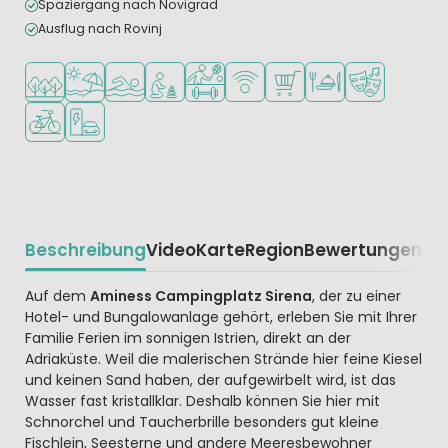
Spaziergang nach Novigrad
Ausflug nach Rovinj
In waldreicher Umgebung
Am Strand und Meer
Freibad
Empfohlen für kleine Kinder
Viele Sportmöglichkeiten
WLAN verfügbar
Supermarkt/Laden
Restaurant oder Pizz
Animationste
Fahrradverleih
Ladestation für E-Autos
Beschreibung
Video
Karte
Region
Bewertungen
Beschrijving
Auf dem
Aminess Campingplatz Sirena
, der zu einer
Hotel- und Bungalowanlage gehört, erleben Sie mit Ihrer
Familie Ferien im sonnigen Istrien, direkt an der
Adriaküste. Weil die malerischen Strände hier feine Kiesel
und keinen Sand haben, der aufgewirbelt wird, ist das
Wasser fast kristallklar. Deshalb können Sie hier mit
Schnorchel und Taucherbrille besonders gut kleine
Fischlein, Seesterne und andere Meeresbewohner