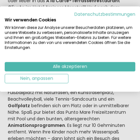
oder lieber in das
À la Carte-Terrassenrestaurant
Oliveto
im Hotel Aminess Maestral? Und nach dem
entspannten Essen mit der ganzen Familie genießen Sie
Datenschutzbestimmungen
Wir verwenden Cookies
vielleicht einen gemütlichen „Absacker“ in der Bar
Oleandar? Falls Sie es vorziehen, selbst zu kochen und zu
Wir können diese zur Analyse unserer Besucherdaten platzieren, um
unsere Webseite zu verbessern, personalisierte Inhalte anzuzeigen
genießen – ein gut sortierter Supermarkt mit
und Ihnen ein großartiges Webseiten-Erlebnis zu bieten. Für weitere
Frischesortiment gehört ebenfalls zum Serviceangebot.
Informationen zu den von uns verwendeten Cookies öffnen Sie die
Einstellungen.
Spiel, Sport und Ausflugsideen
So gut gestärkt können Ihre Kinder Spielplatz oder
Tischtennisplatte austoben. Im Bike-Corner können Sie
Alle akzeptieren
Räder leihen und bei
organisierten Radtouren
die
Nein, anpassen
malerische Umgebung erkunden. Am Strand können Sie
Kajaks mieten, Tretboot und Jet-Ski fahren
. Ein
Fußballplatz mit Naturrasen, ein Kunstrasenplatz,
Beachvolleyball, viele Tennis-Sandcourts und ein
Golfplatz
befinden sich am Platz oder in unmittelbarer
Nähe. Spaß pur bietet das Punto Mare Freizeitzentrum
mit Pool und den bunten, altersgerechten
Animationsprogrammen
. Es liegt nur 10 Gehminuten
entfernt. Wenn Ihre Kinder noch mehr Wasserspaß
erleben möchten – dann lohnt sich ein Besuch des