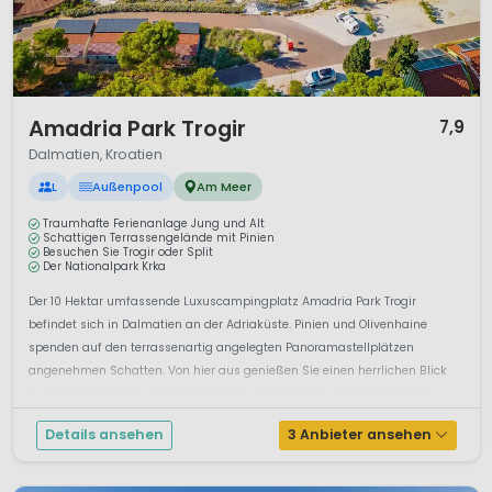
1 / 12
Amadria Park Trogir
7,9
Dalmatien, Kroatien
L
Außenpool
Am Meer
Traumhafte Ferienanlage Jung und Alt
Schattigen Terrassengelände mit Pinien
Besuchen Sie Trogir oder Split
Der Nationalpark Krka
Der 10 Hektar umfassende Luxuscampingplatz Amadria Park Trogir
befindet sich in Dalmatien an der Adriaküste. Pinien und Olivenhaine
spenden auf den terrassenartig angelegten Panoramastellplätzen
angenehmen Schatten. Von hier aus genießen Sie einen herrlichen Blick
auf die Adriabucht von Trogir und die vorgelagerten, dalmatinischen I...
Details ansehen
3 Anbieter ansehen