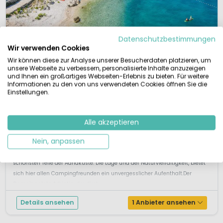
Datenschutzbestimmungen
Wir verwenden Cookies
1 / 12
Wir können diese zur Analyse unserer Besucherdaten platzieren, um
Adriatic
7,5
unsere Webseite zu verbessern, personalisierte Inhalte anzuzeigen
Dalmatien, Kroatien
und Ihnen ein großartiges Webseiten-Erlebnis zu bieten. Für weitere
Informationen zu den von uns verwendeten Cookies öffnen Sie die
M
Am Meer
Einstellungen.
Direkt am kristallklaren Meer
Der kampeigener Strand ist 1 km lang
Windsurfen, Tauchbasis
Alle akzeptieren
A la carte Restaurant
Nein, anpassen
Der Campingplatz Adriatic befindet sich in der Nähe der touristischen Perle
Primosten (2 km) und 25 km südlicher von der Stadt Sibenik, an einem der
schönsten Teile der Adriaküste. Die Lage und der Naturvielfältigkeit, bietet
sich hier allen Campingfreunden ein unvergesslicher Aufenthalt.Der
Campingplatz Adriatiq, der direk...
Details ansehen
1 Anbieter ansehen