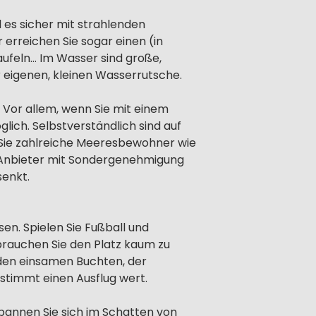
 es sicher mit strahlenden
erreichen Sie sogar einen (in
ufeln… Im Wasser sind große,
r eigenen, kleinen Wasserrutsche.
Vor allem, wenn Sie mit einem
lich. Selbstverständlich sind auf
Sie zahlreiche Meeresbewohner wie
n Anbieter mit Sondergenehmigung
senkt.
en. Spielen Sie Fußball und
 brauchen Sie den Platz kaum zu
 den einsamen Buchten, der
estimmt einen Ausflug wert.
annen Sie sich im Schatten von