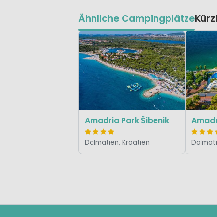
Ähnliche Campingplätze
Kürz
Amadria Park Šibenik
Amadri
Dalmatien, Kroatien
Dalmati