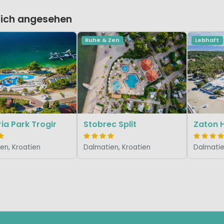
lich angesehen
Ruhe & Zen
Lebhaft
a Park Trogir
Stobrec Split
Zaton H
en, Kroatien
Dalmatien, Kroatien
Dalmatie