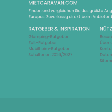
MIETCARAVAN.COM
Finden und vergleichen Sie das größte A
Europas. Zuverlässig direkt beim Anbieter
RATGEBER & INSPIRATION
NÜTZ
Glamping-Ratgeber
Beson
Zelt-Ratgeber
Über 
Mobilheim-Ratgeber
Konta
Schulferien 2026/2027
Daten
Sitem