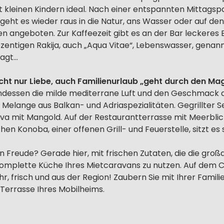
mit kleinen Kindern ideal. Nach einer entspannten Mittag
geht es wieder raus in die Natur, ans Wasser oder auf den
 angeboten. Zur Kaffeezeit gibt es an der Bar leckeres Ei
ozentigen Rakija, auch „Aqua Vitae“, Lebenswasser, gena
sagt…
ht nur Liebe, auch Familienurlaub „geht durch den Ma
dessen die milde mediterrane Luft und den Geschmack d
 Melange aus Balkan- und Adriaspezialitäten. Gegrillter 
va mit Mangold. Auf der Restaurantterrasse mit Meerblic
hen Konoba, einer offenen Grill- und Feuerstelle, sitzt es
rn Freude? Gerade hier, mit frischen Zutaten, die die groß
komplette Küche Ihres Mietcaravans zu nutzen. Auf dem C
r, frisch und aus der Region! Zaubern Sie mit Ihrer Famil
r Terrasse Ihres Mobilheims.