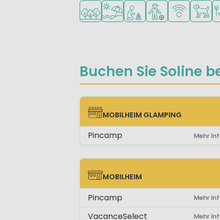
In waldreicher Umgebung
Am Strand und Meer
Empfohlen für kleine Kin
Empfohlen für Tee
WLAN verfüg
Haustie
Re
Buchen Sie Soline be
MOBILHEIM GLAMPING
MOBILHEIM GLAMPING
Pincamp
Mehr Inf
MOBILHEIM
MOBILHEIM
Pincamp
Mehr Inf
VacanceSelect
Mehr Inf