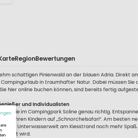
Karte
Region
Bewertungen
ehm schattigen Pinienwald an der blauen Adria. Direkt am
n Campingurlaub in traumhafter Natur. Dabei müssen Sie 
Sie hier online buchen können, sind bereits fertig aufgestel
enießer und Individualisten
 sind Sie im Campingpark Soline genau richtig. Entspanne
ungen
en mit Ihren Kindern auf „Schnorchelsafari“. Am besten 
sere
en der Unterwasserwelt am Kiesstrand noch mehr Spaß. 
in
wirbelt wird.
 den