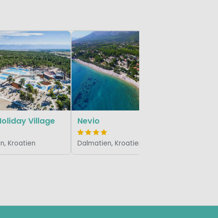
Kozaric
Dalmatien
oliday Village
Nevio
n, Kroatien
Dalmatien, Kroatien