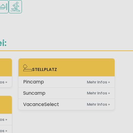
der
nager
bar
re erlaubt
staurant oder Pizzeria
Wassersportmöglichkeiten
i:
STELLPLATZ
STELLPLATZ
Pincamp
os »
Mehr Infos »
Suncamp
Mehr Infos »
VacanceSelect
Mehr Infos »
os »
os »