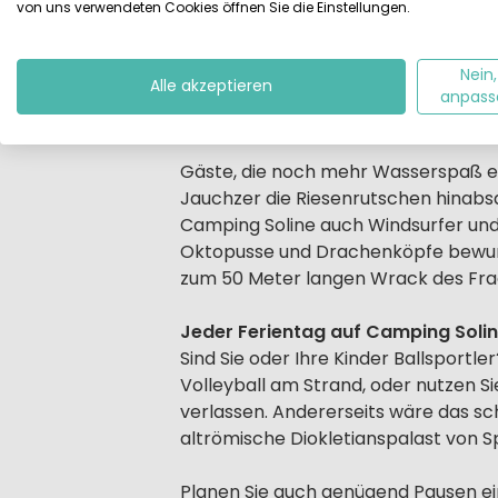
von uns verwendeten Cookies öffnen Sie die Einstellungen.
Ob Ihre Kinder wohl einen Seestern 
Kinderaugen bestaunt und dann behut
Nein,
Alle akzeptieren
Kroatien raren) Sandstrand. An dem
anpass
aufblasbare Spiel- und Kletterinseln
Gäste, die noch mehr Wasserspaß e
Jauchzer die Riesenrutschen hinabsa
Camping Soline auch Windsurfer un
Oktopusse und Drachenköpfe bewunde
zum 50 Meter langen Wrack des Frach
Jeder Ferientag auf Camping Soline
Sind Sie oder Ihre Kinder Ballsportl
Volleyball am Strand, oder nutzen Si
verlassen. Andererseits wäre das s
altrömische Diokletianspalast von Sp
Planen Sie auch genügend Pausen e