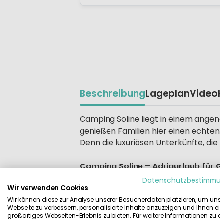
Beschreibung
Lageplan
Video
Beschrijving
Camping Soline liegt in einem angen
genießen Familien hier einen echte
Denn die luxuriösen Unterkünfte, die 
Camping Soline – Adriaurlaub für G
Wenn Sie unverfälschte Natur lieben,
Datenschutzbestimm
Wir verwenden Cookies
erfrischen Sie sich im Meer und geh
Wir können diese zur Analyse unserer Besucherdaten platzieren, um un
Jüngsten mit. So macht das Entdeck
Webseite zu verbessern, personalisierte Inhalte anzuzeigen und Ihnen e
Wasser glasklar, weil kein Sand aufge
großartiges Webseiten-Erlebnis zu bieten. Für weitere Informationen zu