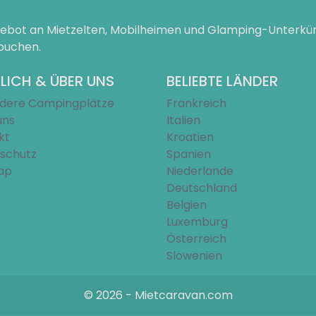
ngebot an Mietzelten, Mobilheimen und Glamping-Unterk
 buchen.
LICH & ÜBER UNS
BELIEBTE LÄNDER
dere Campingplätze
Frankreich
uns
Italien
kt
Kroatien
schutz
Spanien
ap
Niederlande
Deutschland
Belgien
Luxemburg
Österreich
Slowenien
© 2026 - Mietcaravan.com