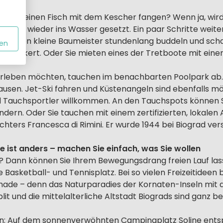
oder kleinen Fisch mit dem Kescher fangen? Wenn ja, wird
sam wieder ins Wasser gesetzt. Ein paar Schritte weiter 
 können kleine Baumeister stundenlang buddeln und scha
en
 verankert. Oder Sie mieten eines der Tretboote mit eine
rleben möchten, tauchen im benachbarten Poolpark ab. 
usen. Jet-Ski fahren und Küstenangeln sind ebenfalls mög
d Tauchsportler willkommen. An den Tauchspots können 
rn. Oder Sie tauchen mit einem zertifizierten, lokale
ters Francesca di Rimini. Er wurde 1944 bei Biograd ver
 ist anders – machen Sie einfach, was Sie wollen
er? Dann können Sie Ihrem Bewegungsdrang freien Lauf lass
e Basketball- und Tennisplatz. Bei so vielen Freizeitideen
chade – denn das Naturparadies der Kornaten-Inseln mit
lit und die mittelalterliche Altstadt Biograds sind ganz b
in: Auf dem sonnenverwöhnten Campingplatz Soline entsp