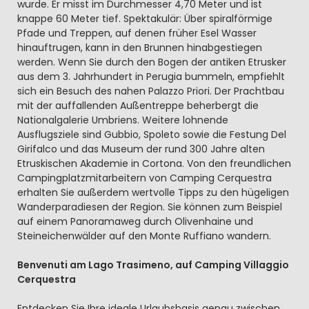
wurde. Er misst im Durchmesser 4,70 Meter und ist
knappe 60 Meter tief. Spektakulär: Über spiralförmige
Pfade und Treppen, auf denen früher Esel Wasser
hinauftrugen, kann in den Brunnen hinabgestiegen
werden. Wenn Sie durch den Bogen der antiken Etrusker
aus dem 3. Jahrhundert in Perugia bummeln, empfiehlt
sich ein Besuch des nahen Palazzo Priori. Der Prachtbau
mit der auffallenden Außentreppe beherbergt die
Nationalgalerie Umbriens. Weitere lohnende
Ausflugsziele sind Gubbio, Spoleto sowie die Festung Del
Girifalco und das Museum der rund 300 Jahre alten
Etruskischen Akademie in Cortona. Von den freundlichen
Campingplatzmitarbeitern von Camping Cerquestra
erhalten Sie außerdem wertvolle Tipps zu den hügeligen
Wanderparadiesen der Region. Sie können zum Beispiel
auf einem Panoramaweg durch Olivenhaine und
Steineichenwälder auf den Monte Ruffiano wandern.
Benvenuti am Lago Trasimeno, auf Camping Villaggio
Cerquestra
Entdecken Sie Ihre ideale Urlaubsbasis genau zwischen