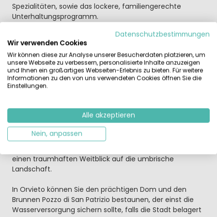
Spezialitäten, sowie das lockere, familiengerechte
Unterhaltungsprogramm.
Datenschutzbestimmungen
Natur und Hochkulturen in der Umgebung erkunden
Wir verwenden Cookies
Nach so viel Badefreuden und kulinarischen Genüssen
Wir können diese zur Analyse unserer Besucherdaten platzieren, um
geht es gut erholt auf Ausflugstour. Besuchen Sie zum
unsere Webseite zu verbessern, personalisierte Inhalte anzuzeigen
Beispiel den Rathausplatz und den Dom von Siena, der
und Ihnen ein großartiges Webseiten-Erlebnis zu bieten. Für weitere
prachtvollen gotischen Stadt, in der alljährlich das
Informationen zu den von uns verwendeten Cookies öffnen Sie die
Einstellungen.
berühmte Pferderennen Palio stattfindet. Die
weltberühmte Metropole der Renaissancekunst, Florenz,
ist ebenfalls gut zu erreichen. Oder wandeln Sie auf den
Alle akzeptieren
Spuren des Heiligen Franziskus, der im 13. Jahrhundert ein
naturnahes Leben predigte, im mittelalterlichen
Nein, anpassen
Stadtkern von Assisi. Die Stadt thront auf einem Berg. Bei
einem Spaziergang an der Festungsmauer genießen Sie
einen traumhaften Weitblick auf die umbrische
Landschaft.
In Orvieto können Sie den prächtigen Dom und den
Brunnen Pozzo di San Patrizio bestaunen, der einst die
Wasserversorgung sichern sollte, falls die Stadt belagert