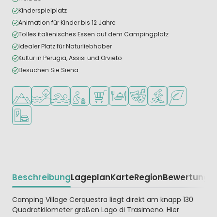
Kinderspielplatz
Animation für Kinder bis 12 Jahre
Tolles italienisches Essen auf dem Campingplatz
Idealer Platz für Naturliebhaber
Kultur in Perugia, Assisi und Orvieto
Besuchen Sie Siena
In den Bergen/Hügeln
Am Wasser
Freibad
Empfohlen für kleine Kinder
Supermarkt/Laden
Restaurant oder Pizzeria
Animationsteam
Wassersportmöglich
Grüne Lage
Ladestation für E-Autos
Beschreibung
Lageplan
Karte
Region
Bewertunge
Beschrijving
Camping Village Cerquestra liegt direkt am knapp 130
Quadratkilometer großen Lago di Trasimeno. Hier