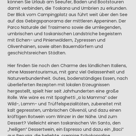
können Sie Urlaub am Seeufer, Baden und Bootstouren
damit verbinden, die Toskana und Umbrien zu erkunden.
Der Blick vom Campingplatz aus führt weit über den See
auf das Gebirgspanorama der mittleren Appeninen. Der
Parco Naturale del Trasimeno sowie die umliegenden,
umbrischen und toskanischen Landstriche begeistern
mit Eichen- und Pinienwäldern, Zypressen und
Olivenhainen, sowie alten Bauerndörfern und
geschichtsreichen Städten.
Hier finden Sie noch den Charme des ländlichen Italiens,
ohne Massentourismus, mit ganz viel Gelassenheit und
Naturverbundenheit. Gutes, bodenständiges Essen, nach
überlieferten Rezepten mit lokalen Erzeugnissen
hergestellt, spielt hier seit Jahrhunderten eine große
Rolle. Wie wäre es mit Spaghetti „a la Mamma“ oder
Wild-, Lamm- und Trüffelspezialitäten, zubereitet mit
kalt gepressten, umbrischen Olivenöl, und dazu einen
kräftigen Rotwein vom Winzer in der Nähe. Und zum
Dessert? Vielleicht einen toskanischen Vin Santo, den
„heiligen“ Dessertwein, ein Espresso und dazu ein „Baci“
aus Perugia, die beliebte, cremige Schokopraline.