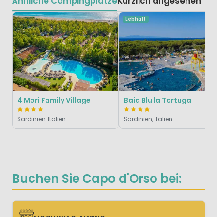
Ähnliche Campingplätze
Kürzlich angesehen
Lebhaft
4 Mori Family Village
Baia Blu la Tortuga
Sardinien, Italien
Sardinien, Italien
Buchen Sie Capo d'Orso bei: