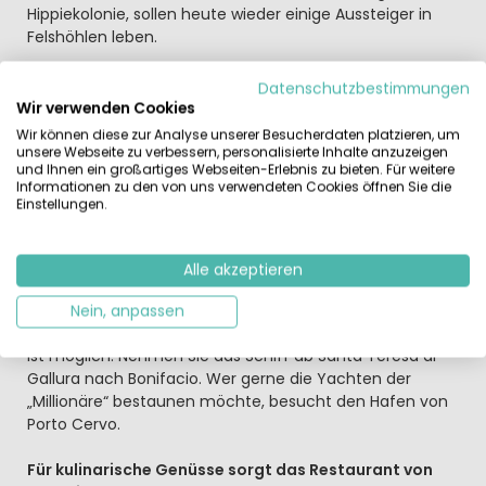
Hippiekolonie, sollen heute wieder einige Aussteiger in
Felshöhlen leben.
Ganz in der Nähe vom Campingplatz am Bärenfelsen
Datenschutzbestimmungen
beginnen die Korkeichenwälder der Costa Smeralda
Wir verwenden Cookies
und der Gallura
Wir können diese zur Analyse unserer Besucherdaten platzieren, um
Hier können Sie häufig noch sehen, wie nach
unsere Webseite zu verbessern, personalisierte Inhalte anzuzeigen
und Ihnen ein großartiges Webseiten-Erlebnis zu bieten. Für weitere
traditioneller Art der Kork abgeschält und dabei auch der
Informationen zu den von uns verwendeten Cookies öffnen Sie die
Baum geschont wird. Oder Sie erkunden bei
Einstellungen.
Autoausflügen das weitere Hinterland – zum Beispiel die
alte Bergstadt Tempo Pausania oder das sardische
Hochland. Immer wieder werden sie unterwegs
Alle akzeptieren
Hünengräber, Ausgrabungsstätten und die
geheimnisumrankten Nuraghen, die antiken Wehrtürme,
Nein, anpassen
erblicken. Sogar ein Tagesausflug hinüber nach Korsika
ist möglich: Nehmen Sie das Schiff ab Santa Teresa di
Gallura nach Bonifacio. Wer gerne die Yachten der
„Millionäre“ bestaunen möchte, besucht den Hafen von
Porto Cervo.
Für kulinarische Genüsse sorgt das Restaurant von