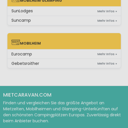
MOBILHEIM GLAMPING
MOBILHEIM GLAMPING
SunLodges
Mehr Infos »
Suncamp
Mehr Infos »
MOBILHEIM
MOBILHEIM
Eurocamp
Mehr Infos »
Gebetsroither
Mehr Infos »
MIETCARAVAN.COM
Finden und vergleichen Sie das größte Angebot an
Mietzelten, Mobilheimen und Glamping-Unterkünften auf
den schönsten Campingplätzen Europas. Zuverlässig direkt
beim Anbieter buchen.