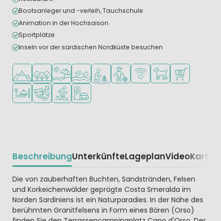
Bootsanleger und -verleih, Tauchschule
Animation in der Hochsaison
Sportplätze
Inseln vor der sardischen Nordküste besuchen
In den Bergen/Hügeln
In waldreicher Umgebung
Am Strand und Meer
Freibad
Empfohlen für kleine Kinder
Empfohlen für Teenager
WLAN verfügbar
Haustiere erlaubt
Supermarkt/L
Restaurant oder Pizzeria
Animationsteam
Wassersportmöglichkeiten
Ladestation für E-Autos
Beschreibung
Unterkünfte
Lageplan
Video
Karte
R
Beschrijving
Die von zauberhaften Buchten, Sandstränden, Felsen
und Korkeichenwälder geprägte Costa Smeralda im
Norden Sardiniens ist ein Naturparadies. In der Nähe des
berühmten Granitfelsens in Form eines Bären (Orso)
finden Sie den Terrassencampingplatz Capo d'Orso. Der