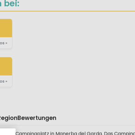
 bei:
os »
os »
Region
Bewertungen
grüner Campingplatz in Manerba del Garda. Das Camping