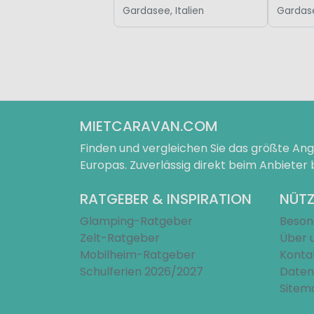
Gardasee, Italien
Gardase
MIETCARAVAN.COM
Finden und vergleichen Sie das größte A
Europas. Zuverlässig direkt beim Anbieter
RATGEBER & INSPIRATION
NÜTZ
Glamping-Ratgeber
Beson
Zelt-Ratgeber
Über 
Mobilheim-Ratgeber
Konta
Schulferien 2026/2027
Daten
Sitem