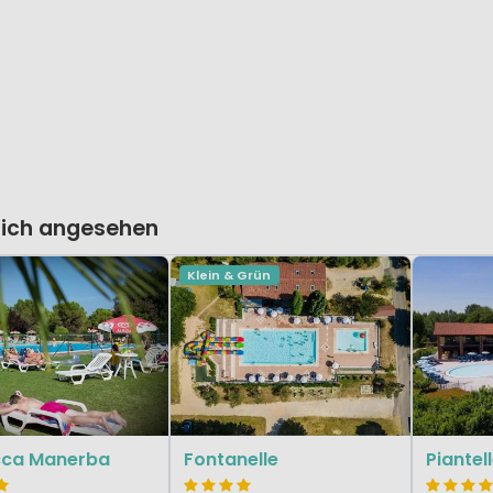
lich angesehen
Klein & Grün
cca Manerba
Fontanelle
Piantel