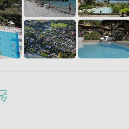
+7
e Kinder
bar
ant oder Pizzeria
nimationsteam