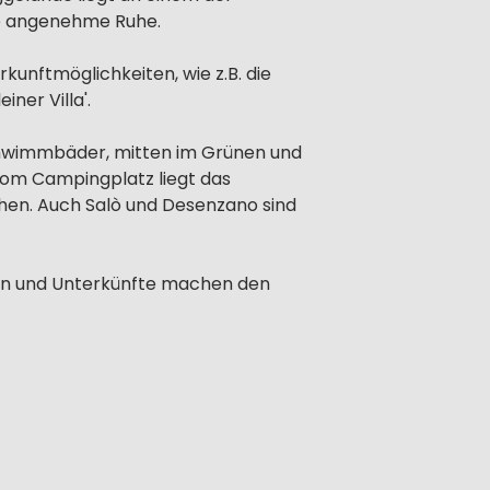
ne angenehme Ruhe.
unftmöglichkeiten, wie z.B. die
iner Villa'.
 Schwimmbäder, mitten im Grünen und
om Campingplatz liegt das
chen. Auch Salò und Desenzano sind
ngen und Unterkünfte machen den