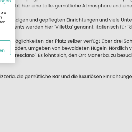
ungen
. Es gibt hier eine tolle, gemütliche Atmosphäre und ei
sere
in
otwendigen und gepflegten Einrichtungen und viele Unterk
 den
ements werden hier 'Villetta' genannt, italienisch für 'kle
Freizeitmöglichkeiten: der Platz selber verfügt über drei
see baden, umgeben von bewaldeten Hügeln. Nördlich v
en
Garda Bresciano'. Es lohnt sich, den Ort Manerba, zu besu
izzeria, die gemütliche Bar und die luxuriösen Einrichtu