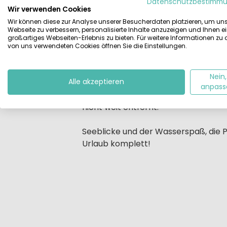
Beschrijving
Datenschutzbestimm
schönsten Abschnitte des Gardasees
Wir verwenden Cookies
Wir können diese zur Analyse unserer Besucherdaten platzieren, um un
Webseite zu verbessern, personalisierte Inhalte anzuzeigen und Ihnen e
Der Campingplatz verfügt über die n
großartiges Webseiten-Erlebnis zu bieten. Für weitere Informationen zu
Appartements in den Villen. Die Appart
von uns verwendeten Cookies öffnen Sie die Einstellungen.
Hier finden Sie viele verschiedene 
Nein,
außerdem können Sie auch im Garda
Alle akzeptieren
anpass
Naturschutzgebiet 'Parco dell'Alto 
nicht weit entfernt.
Seeblicke und der Wasserspaß, die P
Urlaub komplett!