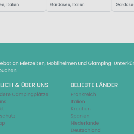
e, Italien
Gardasee, Italien
Gardasee
ngebot an Mietzelten, Mobilheimen und Glamping-Unterk
 buchen.
LICH & ÜBER UNS
BELIEBTE LÄNDER
dere Campingplätze
Frankreich
uns
Italien
kt
Kroatien
schutz
Spanien
ap
Niederlande
Deutschland