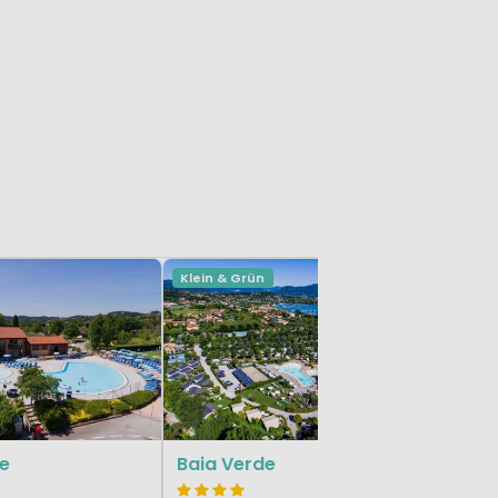
Klein & Grün
Klein & Gr
Gardasee, 
le
Baia Verde