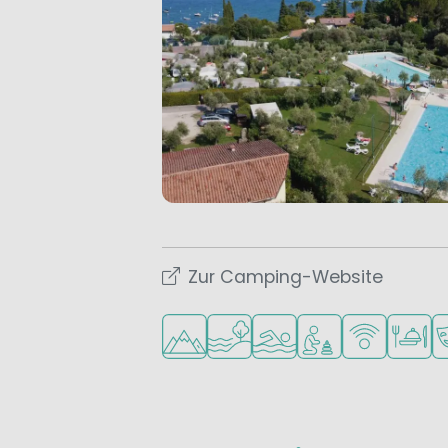
Zur Camping-Website
In den Bergen/Hügeln
Am Wasser
Freibad
Empfohlen für klein
WLAN verfüg
Restaur
A