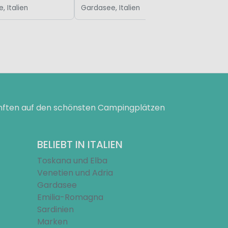
, Italien
Gardasee, Italien
ünften auf den schönsten Campingplätzen
BELIEBT IN ITALIEN
Toskana und Elba
Venetien und Adria
Gardasee
Emilia-Romagna
Sardinien
Marken