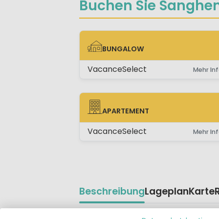
Buchen Sie Sanghen
BUNGALOW
BUNGALOW
VacanceSelect
Mehr Inf
APARTEMENT
APARTEMENT
VacanceSelect
Mehr Inf
Beschreibung
Lageplan
Karte
Camping Sanghen ist ein hübscher, 