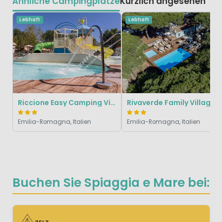
Ähnliche Campingplätze
Kürzlich angesehen
Lebhaft
Lebhaft
Riccione Easy Camping Village
Rivaverde Family Village
Emilia-Romagna, Italien
Emilia-Romagna, Italien
Buchen Sie Spiaggia e Mare bei: