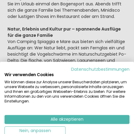
Sie im Urlaub einmal den Bogensport aus. Abends trifft
sich die ganze Familie bei Themenabenden, Minidisco
oder lustigen Shows im Restaurant oder am Strand.
Natur, Erlebnis und Kultur pur – spannende Ausflüge
für die ganze Familie
Von Camping Spiaggia e Mare aus bieten sich vielfältige
Ausflüge an: Wer Natur liebt, packt sein Fernglas ein und
besichtigt die Vogelschwärme im Naturschutzgebiet Po-
Delta. Die flache, von Salzwiesen, Lagunenseen und
idyllischen Kanälen geprägte Landschaft erkunden Sie
Datenschutzbestimmungen
am besten per Radtour oder mit dem Ausflugsboot. Bei
Wir verwenden Cookies
einem Stadtbummel durch die Altstädte von Ferrara und
Wir können diese zur Analyse unserer Besucherdaten platzieren, um
Bologna oder durch die historischen Arkaden von
unsere Webseite zu verbessern, personalisierte Inhalte anzuzeigen
Ravenna erleben Sie italienisches Flair und Geschichte
und Ihnen ein großartiges Webseiten-Erlebnis zu bieten. Für weitere
Informationen zu den von uns verwendeten Cookies öffnen Sie die
pur. Besichtigen Sie die kunstvollen, jahrhundertealten
Einstellungen.
Mosaiken in Ravenna, und kombinieren Sie diesen
Ausflugstag mit dem nahen Mirabilandia. In einem der
größten Freizeitparks Italiens werden Kinder aller
Alle akzeptieren
Altersgruppen die passenden Karussells und
Achterbahnen finden!
Nein, anpassen