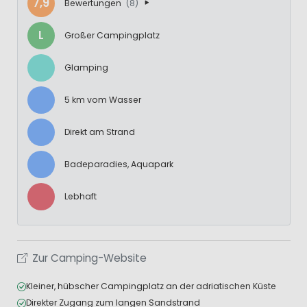
7,9
Bewertungen
(8)
L
Großer Campingplatz
Glamping
5 km vom Wasser
Direkt am Strand
Badeparadies, Aquapark
Lebhaft
Zur Camping-Website
Kleiner, hübscher Campingplatz an der adriatischen Küste
Direkter Zugang zum langen Sandstrand