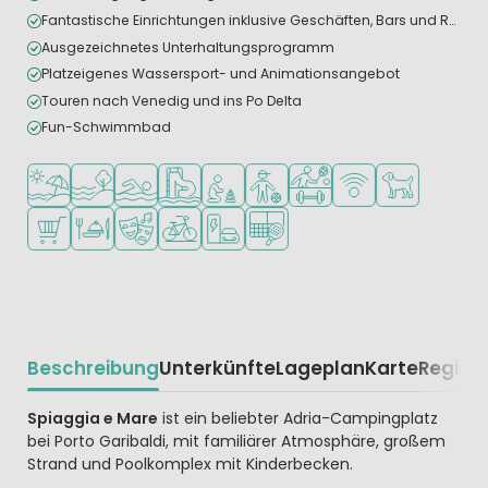
Fantastische Einrichtungen inklusive Geschäften, Bars und Restaurants
Ausgezeichnetes Unterhaltungsprogramm
Platzeigenes Wassersport- und Animationsangebot
Touren nach Venedig und ins Po Delta
Fun-Schwimmbad
Am Strand und Meer
Am Wasser
Freibad
Badeparadies oder Wasserpark
Empfohlen für kleine Kinder
Empfohlen für Teenager
Viele Sportmöglichkeiten
WLAN verfügbar
Haustiere erla
Supermarkt/Laden
Restaurant oder Pizzeria
Animationsteam
Fahrradverleih
Ladestation für E-Autos
Padel-Platz
Beschreibung
Unterkünfte
Lageplan
Karte
Region
Beschrijving
Spiaggia e Mare
ist ein beliebter Adria-Campingplatz
bei Porto Garibaldi, mit familiärer Atmosphäre, großem
Strand und Poolkomplex mit Kinderbecken.