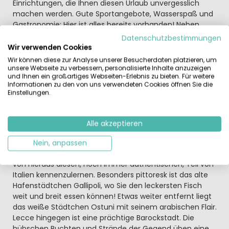
Einrichtungen, die Ihnen diesen Urlaub unvergesslich
machen werden. Gute Sportangebote, Wasserspaß und
Gastronomie: Hier ist alles bereits vorhanden! Neben
einem netten Swimmingpool mit Sonnenterrasse finden
Datenschutzbestimmungen
Sie in dieser Anlage auch eine Bar, ein
Wir verwenden Cookies
Restaurant/Pizzeria sowie einen Supermarkt.
Wir können diese zur Analyse unserer Besucherdaten platzieren, um
Sportfelder für (Beach-)Volleyball, Tennis und Fußball
unsere Webseite zu verbessern, personalisierte Inhalte anzuzeigen
und Ihnen ein großartiges Webseiten-Erlebnis zu bieten. Für weitere
stehen Ihnen ebenfalls zur Verfügung.
Informationen zu den von uns verwendeten Cookies öffnen Sie die
Kinder können auf Camping La Masseria ganz viel
Einstellungen.
erleben. Extra für sie gibt es ein Kleinkinderbecken, einen
Spielplatz und ein buntes Animationsprogramm (für
kleinere und größere Kinder).
Alle akzeptieren
Das Gebiet des Salento blickt auf eine reiche Historie
Nein, anpassen
zurück. Der Campingplatz ist ein idealer Startpunkt, um
von hieraus diesen, noch immer authentischen, Teil von
Italien kennenzulernen. Besonders pittoresk ist das alte
Hafenstädtchen Gallipoli, wo Sie den leckersten Fisch
weit und breit essen können! Etwas weiter entfernt liegt
das weiße Städtchen Ostuni mit seinem arabischen Flair.
Lecce hingegen ist eine prächtige Barockstadt. Die
hübschen Buchten und Strände der Gegend üben eine