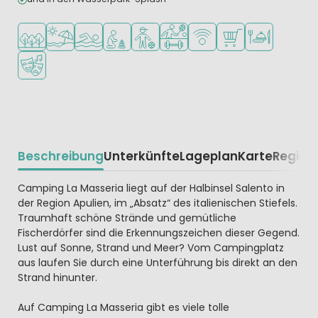
In waldreicher Umgebung
Am Strand und Meer
Freibad
Empfohlen für kleine Kinder
Empfohlen für Teenager
Viele Sportmöglichkeiten
WLAN verfügbar
Supermarkt/Laden
Restaurant ode
Animationsteam
Beschreibung
Unterkünfte
Lageplan
Karte
Region
Beschrijving
Camping La Masseria liegt auf der Halbinsel Salento in
der Region Apulien, im „Absatz“ des italienischen Stiefels.
Traumhaft schöne Strände und gemütliche
Fischerdörfer sind die Erkennungszeichen dieser Gegend.
Lust auf Sonne, Strand und Meer? Vom Campingplatz
aus laufen Sie durch eine Unterführung bis direkt an den
Strand hinunter.
Auf Camping La Masseria gibt es viele tolle