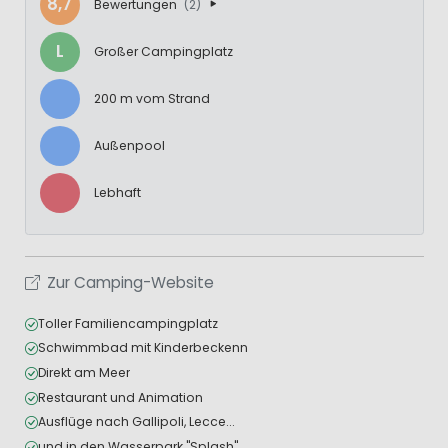
8,7
Bewertungen
(2)
L
Großer Campingplatz
200 m vom Strand
Außenpool
Lebhaft
Zur Camping-Website
Toller Familiencampingplatz
Schwimmbad mit Kinderbeckenn
Direkt am Meer
Restaurant und Animation
Ausflüge nach Gallipoli, Lecce...
und in den Wasserpark "Splash"