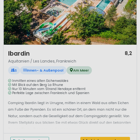
1 / 12
Ibardin
8,2
Aquitanien / Les Landes, Frankreich
S
Innen- & Außenpool
Am Meer
Inmitten eines alten Eichenwaldes
Mit Blick auf den Berg La Rhune
Nur 10 Minuten vom Strand Hendaye entfernt
Perfekte Lage zwischen Frankreich und Spanien
Camping Ibardin liegt in Urrugne, mitten in einem Wald aus alten Eichen
am Fuße der Pyrenäen. Es ist ein schöner Ort, an dem man nicht nur die
Natur, sondern auch die Geselligkeit auf dem Campingplatz genießt. Von
Ihrem Stellplatz aus blicken Sie mit etwas Glück direkt auf den bekannten
Berg La Rhune. Die Lage von Camping...