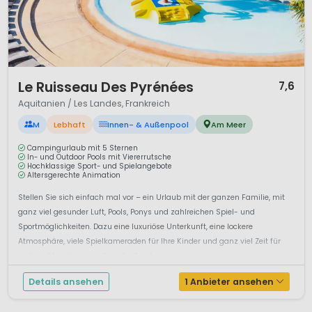
Mountainbiken, Rafting oder Küstenradwege sorgen für
abwechslungsreiche Ferientage. Gleichzeitig lädt das milde
Klima zum Entspannen ein.
Camping in den Pyrénées-Atlantiques verbindet
Strandurlaub, Bergabenteuer und kulturelle Vielfalt. Eine
1 / 12
Le Ruisseau Des Pyrénées
7,6
einzigartige Region für Familien, Surfer und Naturliebhaber,
Aquitanien / Les Landes, Frankreich
die Atlantik und Pyrenäen in einem Urlaub erleben möchten.
M
Lebhaft
Innen- & Außenpool
Am Meer
Campingurlaub mit 5 Sternen
In- und Outdoor Pools mit Viererrutsche
Hochklassige Sport- und Spielangebote
Altersgerechte Animation
Stellen Sie sich einfach mal vor – ein Urlaub mit der ganzen Familie, mit
ganz viel gesunder Luft, Pools, Ponys und zahlreichen Spiel- und
Sportmöglichkeiten. Dazu eine luxuriöse Unterkunft, eine lockere
Atmosphäre, viele Spielkameraden für Ihre Kinder und ganz viel Zeit für
sich und für die ganze Familie: Das ka...
Details ansehen
1 Anbieter ansehen