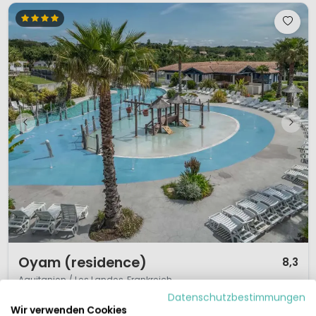
1 / 12
Oyam (residence)
8,3
Aquitanien / Les Landes, Frankreich
Datenschutzbestimmungen
M
Außenpool
Am Meer
Wir verwenden Cookies