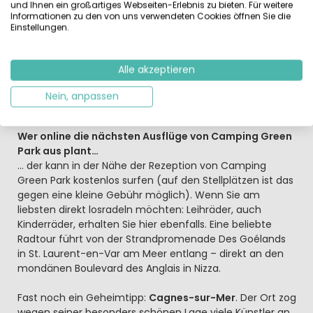
schnuppern Sie beim Spazierengehen einen
und Ihnen ein großartiges Webseiten-Erlebnis zu bieten. Für weitere
Informationen zu den von uns verwendeten Cookies öffnen Sie die
Lavendelduft in der Luft? Denn die Provence mit ihren
Einstellungen.
violett blühenden Lavendelfeldern und der
Parfummetropole Grasse ist nicht weit! In der
Hochsaison veranstalten die Kinderbetreuer
Alle akzeptieren
Schatzsuchen, Sportturnier und kreative Spiele für die
jungen Gäste zwischen 6 und 11 Jahren. Die jüngsten
Nein, anpassen
freuen sich über den modernen, bunten Spielplatz.
Wer online die nächsten Ausflüge von Camping Green
Park aus plant…
… der kann in der Nähe der Rezeption von Camping
Green Park kostenlos surfen (auf den Stellplätzen ist das
gegen eine kleine Gebühr möglich). Wenn Sie am
liebsten direkt losradeln möchten: Leihräder, auch
Kinderräder, erhalten Sie hier ebenfalls. Eine beliebte
Radtour führt von der Strandpromenade Des Goélands
in St. Laurent-en-Var am Meer entlang – direkt an den
mondänen Boulevard des Anglais in Nizza.
Fast noch ein Geheimtipp:
Cagnes-sur-Mer
. Der Ort zog
wegen seiner besonders schönen Lage viele Künstler an.