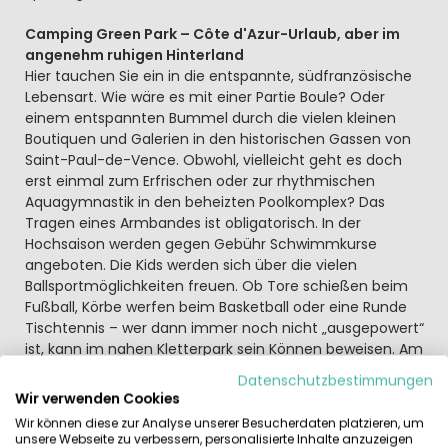
Camping Green Park – Côte d'Azur-Urlaub, aber im
angenehm ruhigen Hinterland
Hier tauchen Sie ein in die entspannte, südfranzösische
Lebensart. Wie wäre es mit einer Partie Boule? Oder
einem entspannten Bummel durch die vielen kleinen
Boutiquen und Galerien in den historischen Gassen von
Saint-Paul-de-Vence. Obwohl, vielleicht geht es doch
erst einmal zum Erfrischen oder zur rhythmischen
Aquagymnastik in den beheizten Poolkomplex? Das
Tragen eines Armbandes ist obligatorisch. In der
Hochsaison werden gegen Gebühr Schwimmkurse
angeboten. Die Kids werden sich über die vielen
Ballsportmöglichkeiten freuen. Ob Tore schießen beim
Fußball, Körbe werfen beim Basketball oder eine Runde
Tischtennis – wer dann immer noch nicht „ausgepowert“
ist, kann im nahen Kletterpark sein Können beweisen. Am
Abend lassen Sie es sich im offenen Terrassenrestaurant
Datenschutzbestimmungen
gutgehen. Neben familienfreundlichen Menüs genießen
Wir verwenden Cookies
Sie auch den Blick auf die grün bewachsenen Berge! Sie
Wir können diese zur Analyse unserer Besucherdaten platzieren, um
können auch Mahlzeiten mitnehmen. Vielleicht
unsere Webseite zu verbessern, personalisierte Inhalte anzuzeigen