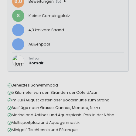
8,0
Bewertungen
(5)
S
Kleiner Campingplatz
4,3 km vom Strand
Außenpool
Teil von
Homair
Beheiztes Schwimmbad
5 Kilometer von den Stränden der Côte dAzur
Im Juli/August kostenloser Bootsshuttle zum Strand
Ausflüge nach Grasse, Cannes, Monaco, Nizza
Marineland Antibes und Aquasplash-Park in der Nähe
Multisportplatz und Aquagymnastik
Minigolf, Tischtennis und Pétanque