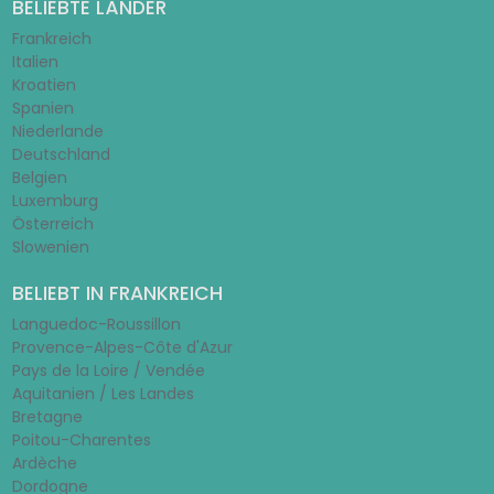
BELIEBTE LÄNDER
Frankreich
Italien
Kroatien
Spanien
Niederlande
Deutschland
Belgien
Luxemburg
Österreich
Slowenien
BELIEBT IN FRANKREICH
Languedoc-Roussillon
Provence-Alpes-Côte d'Azur
Pays de la Loire / Vendée
Aquitanien / Les Landes
Bretagne
Poitou-Charentes
Ardèche
Dordogne