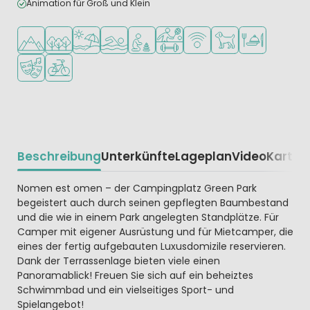
Animation für Groß und Klein
In den Bergen/Hügeln
In waldreicher Umgebung
Am Strand und Meer
Freibad
Empfohlen für kleine Kinder
Viele Sportmöglichkeiten
WLAN verfügbar
Haustiere erlaubt
Restaurant ode
Animationsteam
Fahrradverleih
Beschreibung
Unterkünfte
Lageplan
Video
Karte
R
Beschrijving
Nomen est omen – der Campingplatz Green Park
begeistert auch durch seinen gepflegten Baumbestand
und die wie in einem Park angelegten Standplätze. Für
Camper mit eigener Ausrüstung und für Mietcamper, die
eines der fertig aufgebauten Luxusdomizile reservieren.
Dank der Terrassenlage bieten viele einen
Panoramablick! Freuen Sie sich auf ein beheiztes
Schwimmbad und ein vielseitiges Sport- und
Spielangebot!