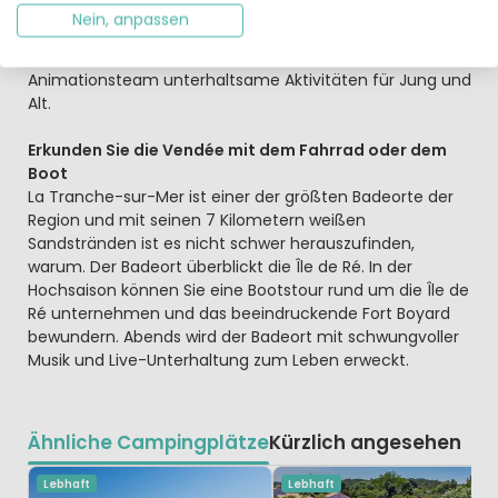
Campingplatz, eine Bar mit TV und einen kostenlosen
Nein, anpassen
Shuttleservice zum Strand und ins Zentrum von La
Tranche-sur-Mer. Abends organisiert das engagierte
Animationsteam unterhaltsame Aktivitäten für Jung und
Alt.
Erkunden Sie die Vendée mit dem Fahrrad oder dem
Boot
La Tranche-sur-Mer ist einer der größten Badeorte der
Region und mit seinen 7 Kilometern weißen
Sandstränden ist es nicht schwer herauszufinden,
warum. Der Badeort überblickt die Île de Ré. In der
Hochsaison können Sie eine Bootstour rund um die Île de
Ré unternehmen und das beeindruckende Fort Boyard
bewundern. Abends wird der Badeort mit schwungvoller
Musik und Live-Unterhaltung zum Leben erweckt.
Ähnliche Campingplätze
Kürzlich angesehen
Lebhaft
Lebhaft