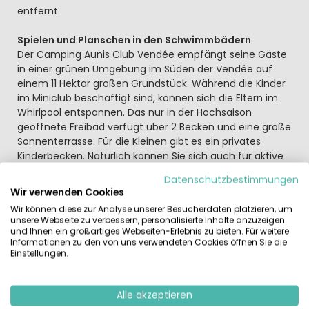
entfernt.
Spielen und Planschen in den Schwimmbädern
Der Camping Aunis Club Vendée empfängt seine Gäste
in einer grünen Umgebung im Süden der Vendée auf
einem 11 Hektar großen Grundstück. Während die Kinder
im Miniclub beschäftigt sind, können sich die Eltern im
Whirlpool entspannen. Das nur in der Hochsaison
geöffnete Freibad verfügt über 2 Becken und eine große
Sonnenterrasse. Für die Kleinen gibt es ein privates
Kinderbecken. Natürlich können Sie sich auch für aktive
Aktivitäten wie Wassergymnastik oder Petanque
Datenschutzbestimmungen
entscheiden. Hier gibt es für jedes Alter etwas zu
Wir verwenden Cookies
unternehmen. WLAN auf dem gesamten Campingplatz.
Wir können diese zur Analyse unserer Besucherdaten platzieren, um
unsere Webseite zu verbessern, personalisierte Inhalte anzuzeigen
Wie wäre es mit Reiten, Windsurfen oder Wandern? An
und Ihnen ein großartiges Webseiten-Erlebnis zu bieten. Für weitere
der Atlantikküste ist alles möglich. Bequemlichkeit dient
Informationen zu den von uns verwendeten Cookies öffnen Sie die
Einstellungen.
den Menschen, auch auf dem Campingplatz Aunis Club
Vendée. Auf dem Campingplatz können Sie einen Grill
mieten, es gibt einen Fahrradverleih, ein Geschäft, ein
Alle akzeptieren
Restaurant, eine Snackbar, Internet auf dem gesamten