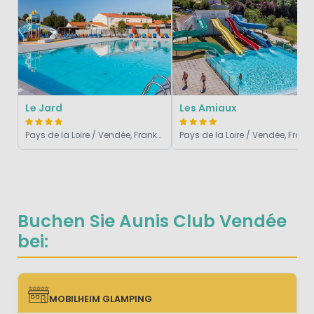
Le Jard
Les Amiaux
Pays de la Loire / Vendée, Frankreich
Pays de la Loire / Vendé
Buchen Sie Aunis Club Vendée
bei:
MOBILHEIM GLAMPING
MOBILHEIM GLAMPING