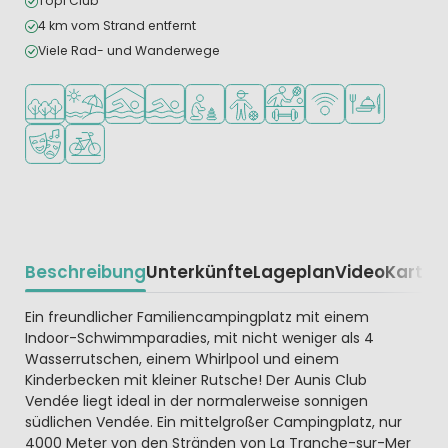
Topi Club
4 km vom Strand entfernt
Viele Rad- und Wanderwege
In waldreicher Umgebung
Am Strand und Meer
Hallenbad
Freibad
Empfohlen für kleine Kinder
Empfohlen für Teenager
Viele Sportmöglichkeiten
WLAN verfügbar
Restaurant ode
Animationsteam
Fahrradverleih
Beschreibung
Unterkünfte
Lageplan
Video
Karte
R
Beschrijving
Ein freundlicher Familiencampingplatz mit einem
Indoor-Schwimmparadies, mit nicht weniger als 4
Wasserrutschen, einem Whirlpool und einem
Kinderbecken mit kleiner Rutsche! Der Aunis Club
Vendée liegt ideal in der normalerweise sonnigen
südlichen Vendée. Ein mittelgroßer Campingplatz, nur
4000 Meter von den Stränden von La Tranche-sur-Mer