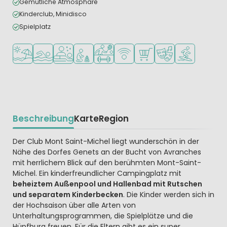
Gemütliche Atmosphäre
Kinderclub, Minidisco
Spielplatz
Am Strand und Meer
Freibad
Wellness-Einrichtungen
Empfohlen für kleine Kinder
Viele Sportmöglichkeiten
WLAN verfügbar
Supermarkt/Laden
Animationsteam
Wassersportmö
Beschreibung
Karte
Region
Beschrijving
Der Club Mont Saint-Michel liegt wunderschön in der
Nähe des Dorfes Genets an der Bucht von Avranches
mit herrlichem Blick auf den berühmten Mont-Saint-
Michel. Ein kinderfreundlicher Campingplatz mit
beheiztem Außenpool und Hallenbad mit Rutschen
und separatem Kinderbecken
. Die Kinder werden sich in
der Hochsaison über alle Arten von
Unterhaltungsprogrammen, die Spielplätze und die
Hüpfburg freuen. Für die Eltern gibt es ein super