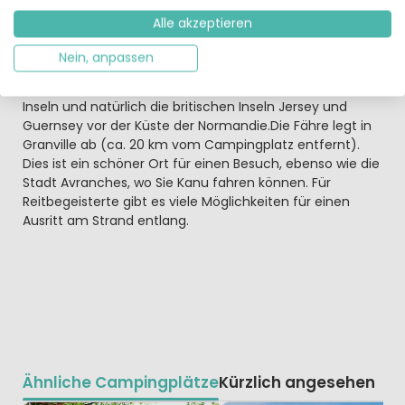
entdecken
Alle akzeptieren
Nicht weit vom Campingplatz entfernt befindet sich ein
schöner Sandstrand am Atlantischen Ozean. Das Gebiet
Nein, anpassen
bietet nicht nur Mont-Saint-Michel, sondern auch
verschiedene Inseln vor der Küste wie die Chausey-
Inseln und natürlich die britischen Inseln Jersey und
Guernsey vor der Küste der Normandie.Die Fähre legt in
Granville ab (ca. 20 km vom Campingplatz entfernt).
Dies ist ein schöner Ort für einen Besuch, ebenso wie die
Stadt Avranches, wo Sie Kanu fahren können. Für
Reitbegeisterte gibt es viele Möglichkeiten für einen
Ausritt am Strand entlang.
Ähnliche Campingplätze
Kürzlich angesehen