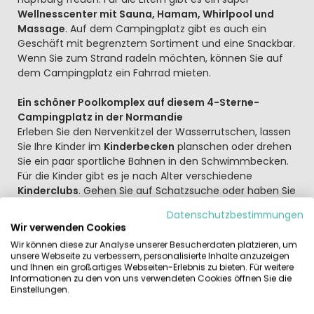
Wellnesscenter mit Sauna, Hamam, Whirlpool und
Massage
. Auf dem Campingplatz gibt es auch ein
Geschäft mit begrenztem Sortiment und eine Snackbar.
Wenn Sie zum Strand radeln möchten, können Sie auf
dem Campingplatz ein Fahrrad mieten.
Ein schöner Poolkomplex auf diesem 4-Sterne-
Campingplatz in der Normandie
Erleben Sie den Nervenkitzel der Wasserrutschen, lassen
Sie Ihre Kinder im
Kinderbecken
planschen oder drehen
Sie ein paar sportliche Bahnen in den Schwimmbecken.
Für die Kinder gibt es je nach Alter verschiedene
Kinderclubs
. Gehen Sie auf Schatzsuche oder haben Sie
Lust auf einen kreativen Vormittag? Oder kommst du
Datenschutzbestimmungen
und tanzt in der Minidisco? Natürlich kannst du dich
Wir verwenden Cookies
auch auf dem
Sportplatz
oder dem lustigen
Spielplatz
Wir können diese zur Analyse unserer Besucherdaten platzieren, um
mit deinen neuen Freunden treffen. Oder möchten Sie
unsere Webseite zu verbessern, personalisierte Inhalte anzuzeigen
die Gegend erkunden, vielleicht können Sie das mit dem
und Ihnen ein großartiges Webseiten-Erlebnis zu bieten. Für weitere
Informationen zu den von uns verwendeten Cookies öffnen Sie die
Fahrrad tun.
Einstellungen.
Der perfekte Ausgangspunkt, um die Normandie zu