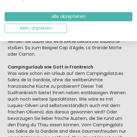
Wassersportaktivitäten. Wenn es Sie aufs offene Meer
zieht – hier erwarten Sie beispielsweise Kitesurfen oder
Segelsport. Auch Windsurfer finden die passenden Spots.
Alle akzeptieren
Oder wie wäre es mit einer küstennahen Tour mit dem
Nein, anpassen
Strandkajak? Wenn Sie die weitere Umgebung des
Campingplatzes Les Salins de la Gardiole erkunden,
werden Sie dabei auf eine Reihe bekannter Badeorte
stoßen. So zum Beispiel Cap d’Agde, La Grande Motte
oder Carnon.
Campingurlaub wie Gott in Frankreich
Was wäre schon ein Urlaub auf dem CampingplatzLes
Salins de la Gardiole, ohne die weltberühmte
französische Küche zu probieren? Dieser Teil
Südfrankreich bietet Ihnen neben erstklassigen Weinen
auch noch weitere Spezialitäten. Wie wäre es mit
Luques-Oliven und selbstverständlich auch mit dem
frischen Olivenöl, das daraus gewonnen wird? Oder
bevorzugen Sie lieber frische Austern, die Sie rund um
den Étang du Thau essen können. Vom Campingplatz
Les Salins de la Gardiole sind diese Gaumenfreuden nur