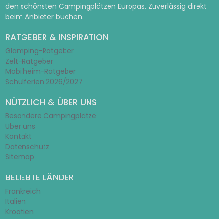
den schönsten Campingplätzen Europas. Zuverlässig direkt
beim Anbieter buchen.
RATGEBER & INSPIRATION
Glamping-Ratgeber
Zelt-Ratgeber
Mobilheim-Ratgeber
Schulferien 2026/2027
NÜTZLICH & ÜBER UNS
Besondere Campingplätze
Über uns
Kontakt
Datenschutz
Sitemap
BELIEBTE LÄNDER
Frankreich
Italien
Kroatien