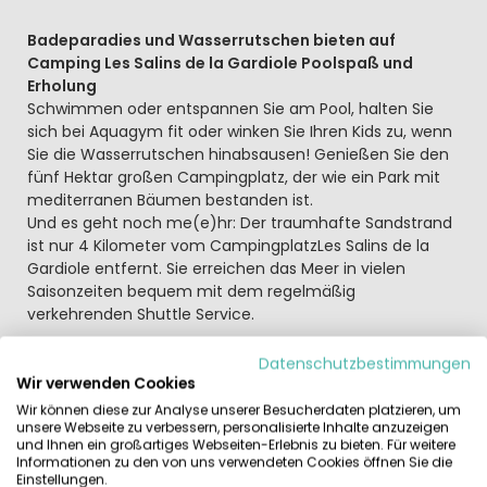
Badeparadies und Wasserrutschen bieten auf
Camping Les Salins de la Gardiole Poolspaß und
Erholung
Schwimmen oder entspannen Sie am Pool, halten Sie
sich bei Aquagym fit oder winken Sie Ihren Kids zu, wenn
Sie die Wasserrutschen hinabsausen! Genießen Sie den
fünf Hektar großen Campingplatz, der wie ein Park mit
mediterranen Bäumen bestanden ist.
Und es geht noch me(e)hr: Der traumhafte Sandstrand
ist nur 4 Kilometer vom CampingplatzLes Salins de la
Gardiole entfernt. Sie erreichen das Meer in vielen
Saisonzeiten bequem mit dem regelmäßig
verkehrenden Shuttle Service.
Dass es sich beim Campingplatz Les Salins de la
Datenschutzbestimmungen
Gardiole zu Recht um eine 4-Sterne Anlage handelt,
Wir verwenden Cookies
werden Sie bereits auf den ersten Blick erkennen
Wir können diese zur Analyse unserer Besucherdaten platzieren, um
Neben einer umfangreichen Ausstattung, die zum Teil
unsere Webseite zu verbessern, personalisierte Inhalte anzuzeigen
und Ihnen ein großartiges Webseiten-Erlebnis zu bieten. Für weitere
gegen Gebühr genutzt werden kann, besticht vor allem
Informationen zu den von uns verwendeten Cookies öffnen Sie die
das große Angebot an Sport- beziehungsweise
Einstellungen.