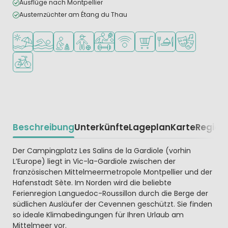
Ausflüge nach Montpellier
Austernzüchter am Étang du Thau
Am Strand und Meer
Freibad
Empfohlen für kleine Kinder
Empfohlen für Teenager
Viele Sportmöglichkeiten
WLAN verfügbar
Supermarkt/Laden
Restaurant oder Pizz
Animationste
Fahrradverleih
Beschreibung
Unterkünfte
Lageplan
Karte
Region
Beschrijving
Der Campingplatz Les Salins de la Gardiole (vorhin
L’Europe) liegt in Vic-la-Gardiole zwischen der
französischen Mittelmeermetropole Montpellier und der
Hafenstadt Sète. Im Norden wird die beliebte
Ferienregion Languedoc-Roussillon durch die Berge der
südlichen Ausläufer der Cevennen geschützt. Sie finden
so ideale Klimabedingungen für Ihren Urlaub am
Mittelmeer vor.