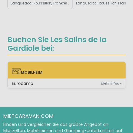
Languedoc-Roussillon, Frankreich
Languedoc-Roussi
Buchen Sie Les Salins de la
Gardiole bei:
MOBILHEIM
MOBILHEIM
Eurocamp
Mehr Infos »
MIETCARAVAN.COM
Finden und vergleichen Sie das größte Angebot an
Mietzelten, Mobilheimen und Glamping-Unterkünften auf