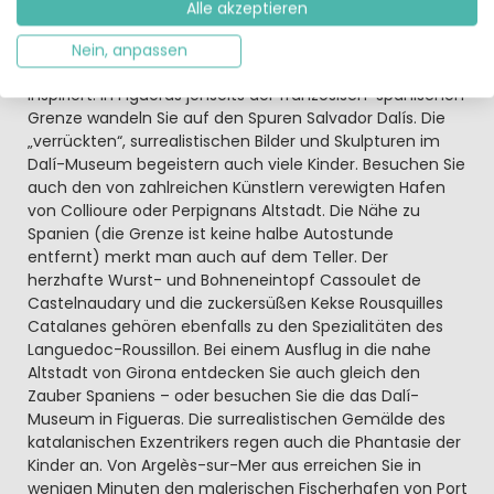
Genießerurlaub
Alle akzeptieren
Sonne und Natur der französischen Mittelmeerküste
sorgen an Land und über dem Wasser für einen wahren
Nein, anpassen
Farbrausch. Das hat viele Maler wie Picasso und Matisse
inspiriert. In Figueras jenseits der französisch-spanischen
Grenze wandeln Sie auf den Spuren Salvador Dalís. Die
„verrückten“, surrealistischen Bilder und Skulpturen im
Dalí-Museum begeistern auch viele Kinder. Besuchen Sie
auch den von zahlreichen Künstlern verewigten Hafen
von Collioure oder Perpignans Altstadt. Die Nähe zu
Spanien (die Grenze ist keine halbe Autostunde
entfernt) merkt man auch auf dem Teller. Der
herzhafte Wurst- und Bohneneintopf Cassoulet de
Castelnaudary und die zuckersüßen Kekse Rousquilles
Catalanes gehören ebenfalls zu den Spezialitäten des
Languedoc-Roussillon. Bei einem Ausflug in die nahe
Altstadt von Girona entdecken Sie auch gleich den
Zauber Spaniens – oder besuchen Sie die das Dalí-
Museum in Figueras. Die surrealistischen Gemälde des
katalanischen Exzentrikers regen auch die Phantasie der
Kinder an. Von Argelès-sur-Mer aus erreichen Sie in
wenigen Minuten den malerischen Fischerhafen von Port