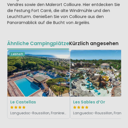
Vendres sowie den Malerort Collioure. Hier entdecken Sie
die Festung Fort Carré, die alte Windmühle und den
Leuchtturm. Genießen Sie von Collioure aus den
Panoramablick auf die Bucht von Argelès.
Ähnliche Campingplätze
Kürzlich angesehen
Lebhaft
Le Castellas
Les Sables d’Or
Languedoc-Roussillon, Frankreich
Languedoc-Roussi