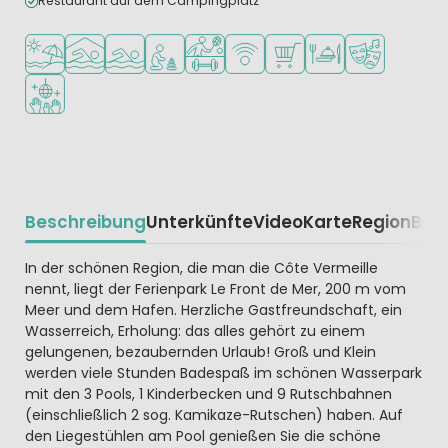
Restaurant auf dem Campingplatz
Am Strand und Meer
Hallenbad
Freibad
Empfohlen für kleine Kinder
Viele Sportmöglichkeiten
WLAN verfügbar
Supermarkt/Laden
Restaurant oder Pizz
Animationste
Diskothek
Beschreibung
Unterkünfte
Video
Karte
Region
Bew
Beschrijving
In der schönen Region, die man die Côte Vermeille
nennt, liegt der Ferienpark Le Front de Mer, 200 m vom
Meer und dem Hafen. Herzliche Gastfreundschaft, ein
Wasserreich, Erholung: das alles gehört zu einem
gelungenen, bezaubernden Urlaub! Groß und Klein
werden viele Stunden Badespaß im schönen Wasserpark
mit den 3 Pools, 1 Kinderbecken und 9 Rutschbahnen
(einschließlich 2 sog. Kamikaze-Rutschen) haben. Auf
den Liegestühlen am Pool genießen Sie die schöne