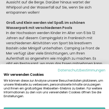
Aussicht auf die Berge. Darüber hinaus wartet der
Whirlpool und der Wasserfall auf Sie, wenn Sie sich
entspannen wollen!
Groß und Klein werden viel Spaß im schönen
Wasserpark mit verschiedenen Pools
In der Hochsaison werden Kinder im Alter von 6 bis 12
Jahren auf diesem Campingplatz in Frankreich mit
verschiedenen Aktivitäten von Sport bis kreativem
Basteln oder Minigolf unterhalten. Camping Le Front de
Mer verfügt über viele Einrichtungen, um Ihren
Aufenthalt so angenehm wie möglich zu machen. Es
gibt ein Restaurant, wo man das Essen mitnehmen kann.
Haben Sie nicht genug an Geld? Einfach den
Datenschutzbestimmungen
Geldautomaten auf dem Campingplatz mit der EC-
Wir verwenden Cookies
Karte benutzen. Und wenn Sie nach einem
Wir können diese zur Analyse unserer Besucherdaten platzieren, um
ereignisreichen Tag nicht selbst kochen möchten lassen
unsere Webseite zu verbessern, personalisierte Inhalte anzuzeigen
und Ihnen ein großartiges Webseiten-Erlebnis zu bieten. Für weitere
Sie sich einfach im Restaurant auf dem Campingplatz
Informationen zu den von uns verwendeten Cookies öffnen Sie die
oder am Hafen verwöhnen.
Einstellungen.
Ein Urlaub im Languedoc-Roussillon ist auch immer ein