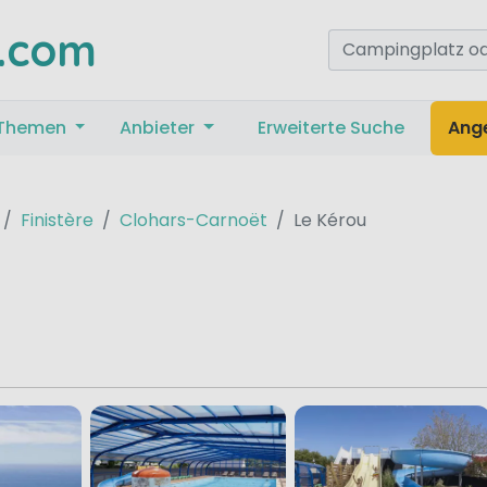
.com
Themen
Anbieter
Erweiterte Suche
Ang
Finistère
Clohars-Carnoët
Le Kérou