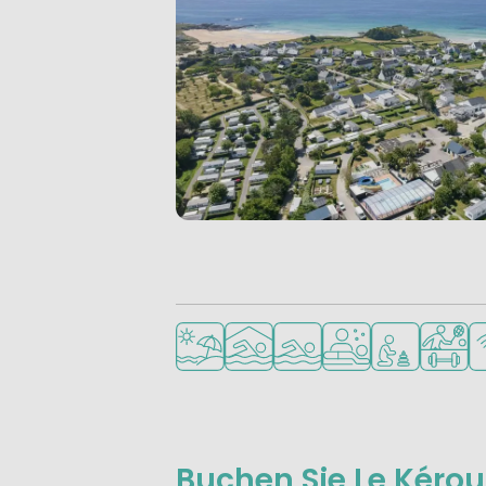
Am Strand und Meer
Hallenbad
Freibad
Wellness-Einricht
Empfohlen für
Viele S
W
Buchen Sie Le Kérou 