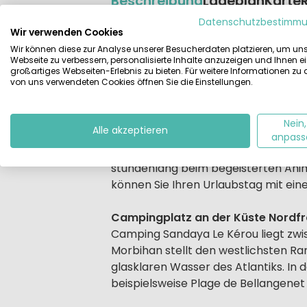
Beschreibung
Lageplan
Karte
Datenschutzbestimm
Beschrijving
Wir verwenden Cookies
Mit direktem Zugang zu den Strände
Wir können diese zur Analyse unserer Besucherdaten platzieren, um un
am Ozean im südlichen Finistère, au
Webseite zu verbessern, personalisierte Inhalte anzuzeigen und Ihnen e
spüren also schon nach einem kurz
großartiges Webseiten-Erlebnis zu bieten. Für weitere Informationen zu
von uns verwendeten Cookies öffnen Sie die Einstellungen.
Tage voller Badespaß
Auf dem Campingplatz verspricht ei
Nein,
Alle akzeptieren
Kleinkinder gibt es auf diesem Cam
anpass
planschen können. Bei schönem Wet
stundenlang beim begeisterten Ani
können Sie Ihren Urlaubstag mit ei
Campingplatz an der Küste Nordfr
Camping Sandaya Le Kérou liegt zwis
Morbihan stellt den westlichsten R
glasklaren Wasser des Atlantiks. I
beispielsweise Plage de Bellangenet