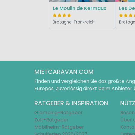
Le Moulin de Kermaux
Les De
Bretagne, Frankreich
Bretagn
MIETCARAVAN.COM
Finden und vergleichen Sie das größte A
Europas. Zuverlässig direkt beim Anbieter
RATGEBER & INSPIRATION
NÜTZ
Glamping-Ratgeber
Beson
Zelt-Ratgeber
Über 
Mobilheim-Ratgeber
Konta
Schulferien 2026/2027
Daten