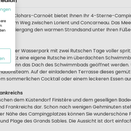
Region
ungen
n von Clohars-Carnoët bietet Ihnen Ihr 4-Sterne-Camping
sere
f halbem Weg zwischen Lorient und Concarneau. Das Meer 
in
en Spaziergang den warmen Strandsand unter Ihren Füße
 den
n großer Wasserpark mit zwei Rutschen Tage voller spri
pingplatz eine eigene Rutsche im überdachten Schwimmba
en
ter kann das Dach des Schwimmbads geöffnet werden. U
mationsteam. Auf der einladenden Terrasse dieses gemüt
nem sommerlichen Cocktail oder einem leckeren Essen aus
ankreichs
chen dem Küstendorf Finistère und dem geselligen Badeo
and Frankreichs dar. Schon nach wenigen Gehminuten steh
n der Nähe des Campingplatzes können Sie wunderschöne
 und Plage des Grands Sables. Die Aussicht ist dort einf