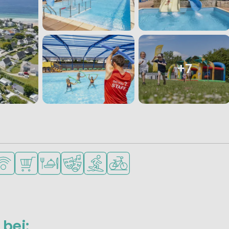
+7
ungen
 kleine Kinder
portmöglichkeiten
LAN verfügbar
Supermarkt/Laden
Restaurant oder Pizzeria
Animationsteam
Wassersportmöglichkeiten
Fahrradverleih
bei: