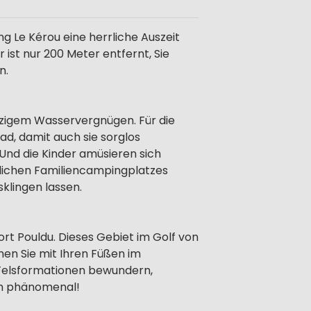
 Le Kérou eine herrliche Auszeit
ist nur 200 Meter entfernt, Sie
n.
tzigem Wasservergnügen. Für die
d, damit auch sie sorglos
nd die Kinder amüsieren sich
lichen Familiencampingplatzes
klingen lassen.
rt Pouldu. Dieses Gebiet im Golf von
en Sie mit Ihren Füßen im
 Felsformationen bewundern,
ach phänomenal!