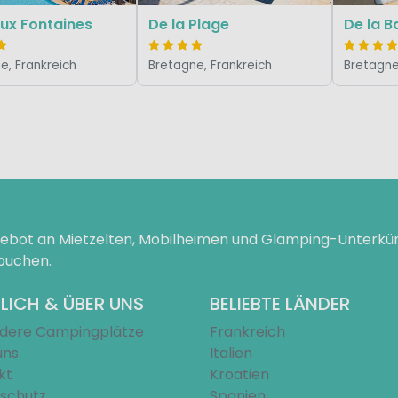
ux Fontaines
De la Plage
De la B
e, Frankreich
Bretagne, Frankreich
Bretagne
ngebot an Mietzelten, Mobilheimen und Glamping-Unterk
 buchen.
LICH & ÜBER UNS
BELIEBTE LÄNDER
dere Campingplätze
Frankreich
uns
Italien
kt
Kroatien
schutz
Spanien