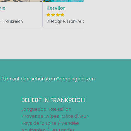
aie
Kervilor
, Frankreich
Bretagne, Frankreich
ünften auf den schönsten Campingplätzen
BELIEBT IN FRANKREICH
Languedoc-Roussillon
Provence-Alpes-Côte d'Azur
Pays de la Loire / Vendée
Aquitanien / Les Landes