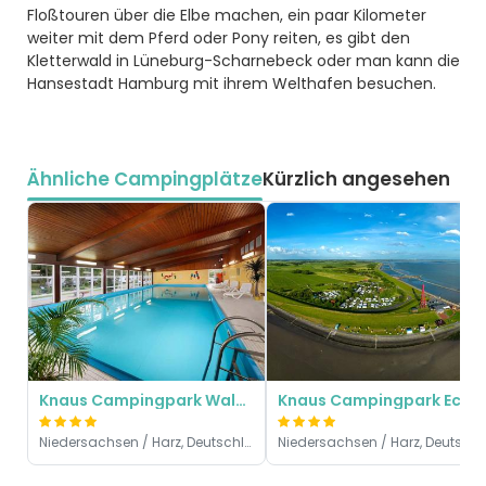
Floßtouren über die Elbe machen, ein paar Kilometer
weiter mit dem Pferd oder Pony reiten, es gibt den
Kletterwald in Lüneburg-Scharnebeck oder man kann die
Hansestadt Hamburg mit ihrem Welthafen besuchen.
Ähnliche Campingplätze
Kürzlich angesehen
Knaus Campingpark Walkenried
Knaus Campingpark Eckwarderhörne
Niedersachsen / Harz, Deutschland
Niedersachsen / 