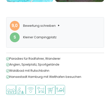
9,0
Bewertung schreiben
S
Kleiner Campingplatz
Paradies für Radfahrer, Wanderer
Anglen, Spielplatz, Sportgelände
Waldbad mit Rutschbahn
Hansestadt Hamburg mit Welthafen besuchen
In waldreicher Umgebung
Empfohlen für kleine Kinder
WLAN verfügbar
Haustiere erlaubt
Supermarkt/Laden
Restaurant oder Pizzeria