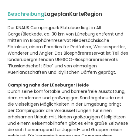
Beschreibung
Lageplan
Karte
Region
Beschrijving
Der KNAUS Campingpark Elbtalaue liegt in Alt
Garge/Bleckede, ca. 30 km von Lüneburg entfernt und
mitten im Biosphärenreservat Niedersächsische
Elbtalaue, einem Paradies für Radfahrer, Wassersportler,
Wanderer und Angler. Das Biosphärenreservat ist Teil des
länderübergreifenden UNESCO-Biosphärenreservats
"Flusslandschaft Elbe" und von einmaligen
Auenlandschaften und idyllischen Dörfern geprägt.
Camping nahe der Lüneburger Heide
Durch seine komfortable und barrierefreie Ausstattung,
dem modernen und großzügigen Sanitärgebäude und
die vielseitigen Möglichkeiten in der Umgebung bringt
der Campingpark alle Voraussetzungen für einen
erholsamen Urlaub mit. Neben großzügigen Stellplätzen
und einem Reisemobilhafen gibt es eine große Zeltwiese
die sich hervorragend für Jugend- und Gruppenreisen