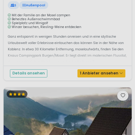
S
Außenpool
Mit der Familie an der Mosel campen
Beheiztes Außenschwimmbad
Spielplatz und Minigolf
Winzer besuchen, Riesling-Weine entdecken
Ganz entspannt in wenigen Stunden anreisen und in eine idyllische
Urlaubswelt voller Erlebnisse eintauchen das können Sie in der Nähe von
Koblenz. In etwa 30 Kilometer Entfernung, moselaufwärts, finden Sie den
Knaus Campingpark Burgen/Mosel. Er liegt direkt im malerischen Flusstal,
das von zahlreichen Weinbergen und gut erhaltenen Bu...
Details ansehen
1 Anbieter ansehen