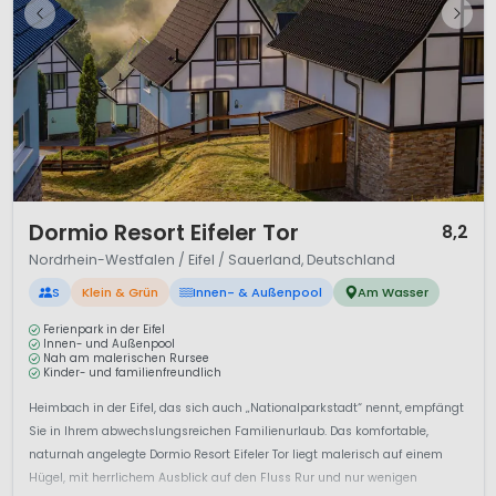
1 / 12
Dormio Resort Eifeler Tor
8,2
Nordrhein-Westfalen / Eifel / Sauerland, Deutschland
S
Klein & Grün
Innen- & Außenpool
Am Wasser
Ferienpark in der Eifel
Innen- und Außenpool
Nah am malerischen Rursee
Kinder- und familienfreundlich
Heimbach in der Eifel, das sich auch „Nationalparkstadt“ nennt, empfängt
Sie in Ihrem abwechslungsreichen Familienurlaub. Das komfortable,
naturnah angelegte Dormio Resort Eifeler Tor liegt malerisch auf einem
Hügel, mit herrlichem Ausblick auf den Fluss Rur und nur wenigen