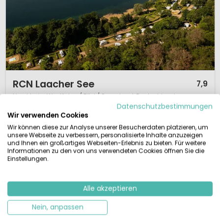
1 / 12
RCN Laacher See
7,9
Nordrhein-Westfalen / Eifel / Sauerland, Deutschland
Datenschutzbestimmungen
S
Am Wasser
Wir verwenden Cookies
Wir können diese zur Analyse unserer Besucherdaten platzieren, um
Der RCN Laacher See liegt direkt am fantastischen Kratersee Laacher See.
unsere Webseite zu verbessern, personalisierte Inhalte anzuzeigen
Die zentrale Lage in der Eifel macht diesen Campingplatz sehr attraktiv.
und Ihnen ein großartiges Webseiten-Erlebnis zu bieten. Für weitere
Der See in diesem Vulkankrater ist einladend und im Sommer können Sie
Informationen zu den von uns verwendeten Cookies öffnen Sie die
Einstellungen.
schwimmen, paddeln oder den See mit dem Boot erkunden. (keine
Motorboote erlaubt). Es gibt auch mehrere Spielgeräte, Tischte...
Alle akzeptieren
Nein, anpassen