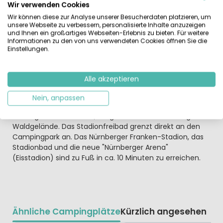
oder nach Italien können hier einen angenehmen
Wir verwenden Cookies
Zwischenstop einlegen. Mitten im Volkspark
Wir können diese zur Analyse unserer Besucherdaten platzieren, um
Dutzendteich liegt der KNAUS Campingpark Nürnberg,
unsere Webseite zu verbessern, personalisierte Inhalte anzuzeigen
zwischen Franken-Stadion, Stadionbad und dem
und Ihnen ein großartiges Webseiten-Erlebnis zu bieten. Für weitere
Informationen zu den von uns verwendeten Cookies öffnen Sie die
Messezentrum. Er ist damit von den Autobahnen her
Einstellungen.
(Ausfahrten Nürnberg-Fischbach, Nürnberg-Langwasser
oder Nürnberg-Süd) sehr schnell zu erreichen.
Alle akzeptieren
Nürnberger Altstadt und Burg sind nur 5 km entfernt und
lassen sich mit öffentlichen Verkehrsmitteln bequem
Nein, anpassen
erreichen. Der Campingpark liegt 250 m vom
Messegelände entfernt, umgeben von einem ruhigen
Waldgelände. Das Stadionfreibad grenzt direkt an den
Campingpark an. Das Nürnberger Franken-Stadion, das
Stadionbad und die neue "Nürnberger Arena"
(Eisstadion) sind zu Fuß in ca. 10 Minuten zu erreichen.
Ähnliche Campingplätze
Kürzlich angesehen