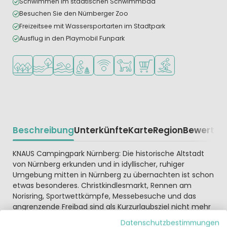
Schwimmen im städtischen Schwimmbad
Besuchen Sie den Nürnberger Zoo
Freizeitsee mit Wassersportarten im Stadtpark
Ausflug in den Playmobil Funpark
In waldreicher Umgebung
Am Wasser
Freibad
Empfohlen für kleine Kinder
WLAN verfügbar
Haustiere erlaubt
Supermarkt/Laden
Wassersportmöglich
Beschreibung
Unterkünfte
Karte
Region
Bewertun
Beschrijving
KNAUS Campingpark Nürnberg: Die historische Altstadt
von Nürnberg erkunden und in idyllischer, ruhiger
Umgebung mitten in Nürnberg zu übernachten ist schon
etwas besonderes. Christkindlesmarkt, Rennen am
Norisring, Sportwettkämpfe, Messebesuche und das
angrenzende Freibad sind als Kurzurlaubsziel nicht mehr
zu überbieten. Auch Reisende auf dem Weg in die Alpen
Datenschutzbestimmungen