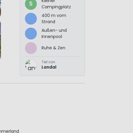
Kleiner
S
Campingplatz
400 m vom
Strand
Außen- und
Innenpool
Ruhe & Zen
Teil von
Landal
mmerland