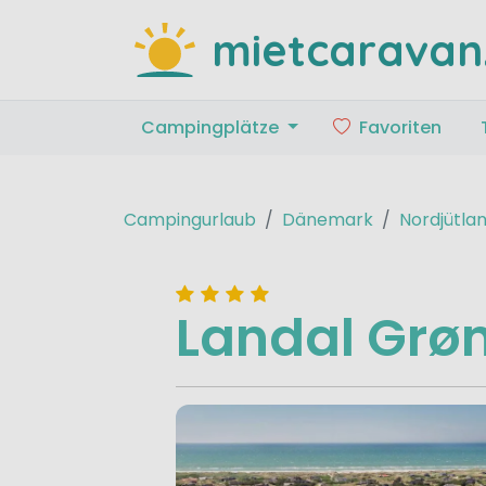
mietcaravan
Campingplätze
Favoriten
Campingurlaub
Dänemark
Nordjütla
Landal Grøn