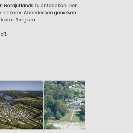
n Nordjütlands zu entdecken. Der
 ein leckeres Abendessen genießen
Kloster Børglum.
paß.
Riis Fer