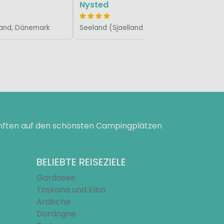
Nysted
tland, Dänemark
Seeland (Sjaelland), Dänemark
ünften auf den schönsten Campingplätzen
BELIEBTE REISEZIELE
Gardasee
Toskana und Elba
Ardèche
Dordogne