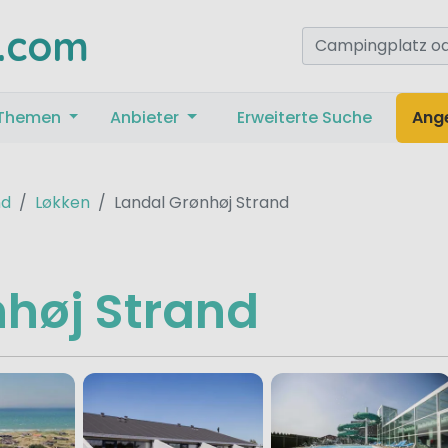
.com
Themen
Anbieter
Erweiterte Suche
Ang
nd
Løkken
Landal Grønhøj Strand
høj Strand