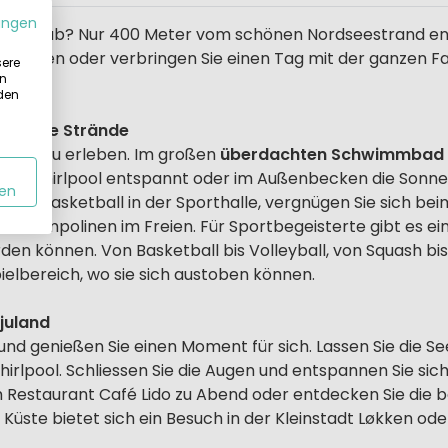
ungen
randurlaub? Nur 400 Meter vom schönen Nordseestrand ent
en Wellen oder verbringen Sie einen Tag mit der ganzen 
sere
in
 den
tläufige Strände
tun und zu erleben. Im großen
überdachten Schwimmbad
 im Whirlpool entspannt oder im Außenbecken die Sonne
en
artie Basketball in der Sporthalle, vergnügen Sie sich bei
Trampolinen im Freien. Für Sportbegeisterte gibt es eine
n können. Von Basketball bis Volleyball, von Squash bis 
ielbereich, wo sie sich austoben können.
juland
k und genießen Sie einen Moment für sich. Lassen Sie die S
lpool. Schliessen Sie die Augen und entspannen Sie sich
 Restaurant Café Lido zu Abend oder entdecken Sie die 
üste bietet sich ein Besuch in der Kleinstadt Løkken ode