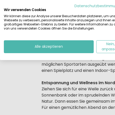
Datenschutzbestimm
Beschrijving
Sind Sie bereit für einen echten St
Wir verwenden Cookies
Spazieren Sie entlang der glitzernd
Wir können diese zur Analyse unserer Besucherdaten platzieren, um un
Webseite zu verbessern, personalisierte Inhalte anzuzeigen und Ihnen e
beliebten Spaß- und Mitmachpark.
großartiges Webseiten-Erlebnis zu bieten. Für weitere Informationen zu
von uns verwendeten Cookies öffnen Sie die Einstellungen.
Kinderfreundlicher Ferienpark, wei
Auch im Park selbst gibt es viel zu 
Nein,
Rutsche hinunter, während man sich
Alle akzeptieren
anpass
im Planschbecken. Spielen Sie eine P
Purzelbäume auf den Hüpfburgen und 
möglichen Sportarten ausgeübt werde
einen Spielplatz und einen Indoor-Sp
Entspannung und Wellness im Nord
Ziehen Sie sich für eine Weile zurüc
Sonnenbank oder im sprudelnden Whir
Natur. Dann essen Sie gemeinsam im
Für einen gemütlichen Abend an der K