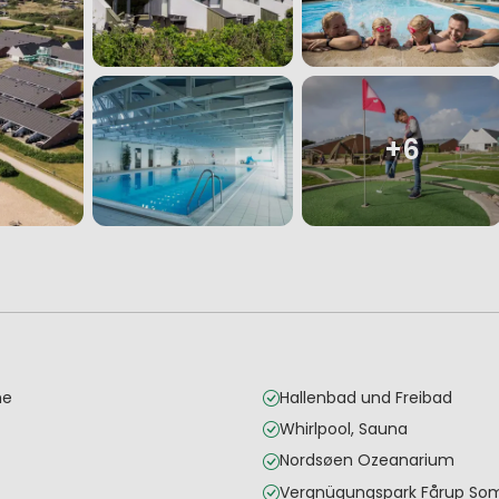
+6
he
Hallenbad und Freibad
Whirlpool, Sauna
Nordsøen Ozeanarium
Vergnügungspark Fårup So