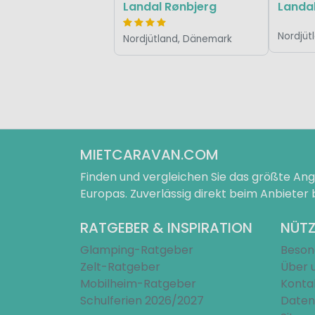
Landal Rønbjerg
Landal
Nordjüt
Nordjütland, Dänemark
MIETCARAVAN.COM
Finden und vergleichen Sie das größte A
Europas. Zuverlässig direkt beim Anbieter
RATGEBER & INSPIRATION
NÜTZ
Glamping-Ratgeber
Beson
Zelt-Ratgeber
Über 
Mobilheim-Ratgeber
Konta
Schulferien 2026/2027
Daten