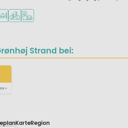
ungen
 kleine Kinder
arkt/Laden
staurant oder Pizzeria
Fahrradverleih
Ladestation für E-Autos
rønhøj Strand bei:
os »
eplan
Karte
Region