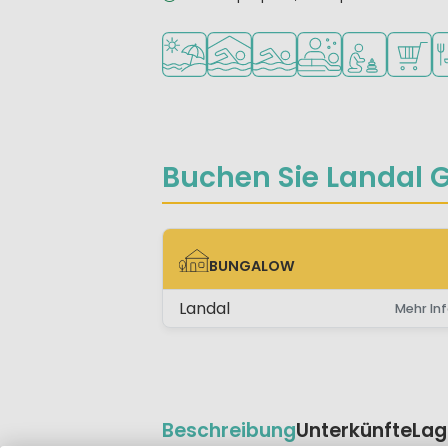
Am Strand und Meer
Hallenbad
Freibad
Wellness-Einricht
Empfohlen für
Superm
Re
Buchen Sie Landal G
BUNGALOW
BUNGALOW
Landal
Mehr Inf
Beschreibung
Unterkünfte
Lag