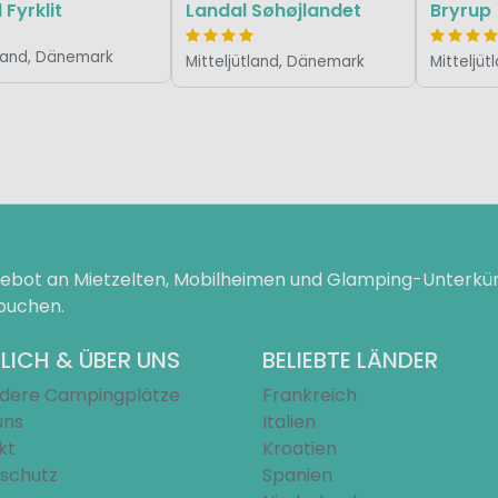
 Fyrklit
Landal Søhøjlandet
Bryrup
land, Dänemark
Mitteljütland, Dänemark
Mitteljü
ngebot an Mietzelten, Mobilheimen und Glamping-Unterk
 buchen.
LICH & ÜBER UNS
BELIEBTE LÄNDER
dere Campingplätze
Frankreich
uns
Italien
kt
Kroatien
schutz
Spanien