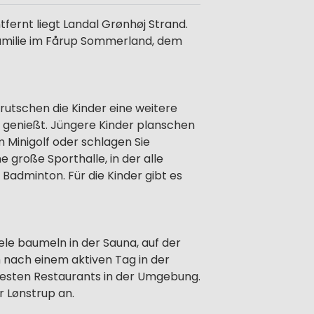
fernt liegt Landal Grønhøj Strand.
Familie im Fårup Sommerland, dem
rutschen die Kinder eine weitere
 genießt. Jüngere Kinder planschen
m Minigolf oder schlagen Sie
 große Sporthalle, in der alle
Badminton. Für die Kinder gibt es
eele baumeln in der Sauna, auf der
 nach einem aktiven Tag in der
besten Restaurants in der Umgebung.
r Lønstrup an.