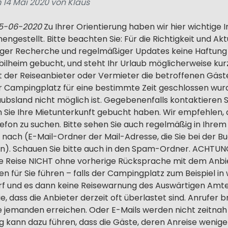
 14 Mai 2020 von Klaus
05-06-2020
Zu Ihrer Orientierung haben wir hier wichtige
ngestellt. Bitte beachten Sie: Für die Richtigkeit und Ak
ltiger Recherche und regelmäßiger Updates keine Haftun
ilheim gebucht, und steht Ihr Urlaub möglicherweise kurz
rt der Reiseanbieter oder Vermieter die betroffenen Gäs
er Campingplatz für eine bestimmte Zeit geschlossen wur
rlaubsland nicht möglich ist. Gegebenenfalls kontaktieren S
m Sie Ihre Mietunterkunft gebucht haben. Wir empfehlen, 
efon zu suchen. Bitte sehen Sie auch regelmäßig in Ihrem
nach (E-Mail-Ordner der Mail-Adresse, die Sie bei der B
. Schauen Sie bitte auch in den Spam-Ordner. ACHTUNG
hre Reise NICHT ohne vorherige Rücksprache mit dem Anbi
en für Sie führen – falls der Campingplatz zum Beispiel 
rf und es dann keine Reisewarnung des Auswärtigen Amt
e, dass die Anbieter derzeit oft überlastet sind. Anrufer 
sie jemanden erreichen. Oder E-Mails werden nicht zeitna
g kann dazu führen, dass die Gäste, deren Anreise wenig