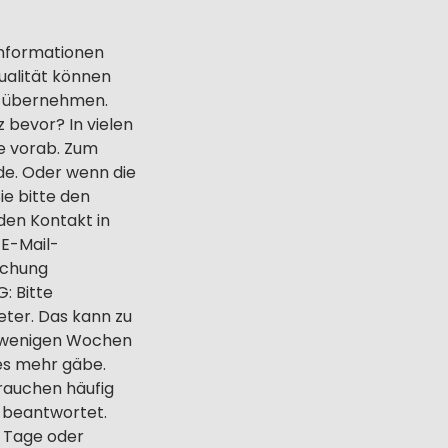
 Informationen
tualität können
g übernehmen.
 bevor? In vielen
te vorab. Zum
de. Oder wenn die
ie bitte den
den Kontakt in
 E-Mail-
uchung
: Bitte
eter. Das kann zu
in wenigen Wochen
es mehr gäbe.
brauchen häufig
h beantwortet.
e Tage oder