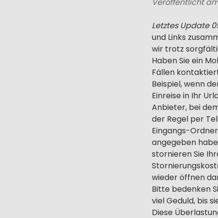
Veröffentlicht am
Letztes Update 
und Links zusamme
wir trotz sorgfä
Haben Sie ein Mob
Fällen kontaktie
Beispiel, wenn d
Einreise in Ihr U
Anbieter, bei de
der Regel per Tel
Eingangs-Ordner 
angegeben haben)
stornieren Sie I
Stornierungskost
wieder öffnen da
Bitte bedenken Si
viel Geduld, bis 
Diese Überlastun