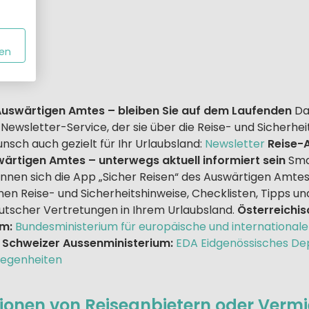
en
Auswärtigen Amtes – bleiben Sie auf dem Laufenden
Da
Newsletter-Service, der sie über die Reise- und Sicherhe
unsch auch gezielt für Ihr Urlaubsland:
Newsletter
Reise-
ärtigen Amtes – unterwegs aktuell informiert sein
Sma
nnen sich die App „Sicher Reisen“ des Auswärtigen Amtes
nen Reise- und Sicherheitshinweise, Checklisten, Tipps un
tscher Vertretungen in Ihrem Urlaubsland.
Österreichi
m:
Bundesministerium für europäische und internationale
Schweizer Aussenministerium:
EDA Eidgenössisches De
legenheiten
tionen von Reiseanbietern oder Vermi