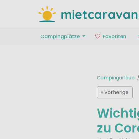
mietcaravan
Campingplätze
Favoriten
Campingurlaub
« Vorherige
Wichti
zu Cor