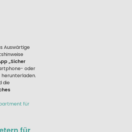
s Auswärtige
itshinweise
App „Sicher
rtphone- oder
 herunterladen.
d die
sches
partment für
etern für