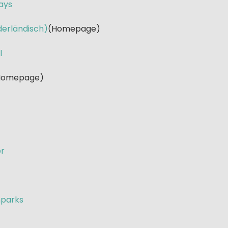
ays
derländisch)
(Homepage)
l
Homepage)
er
nparks