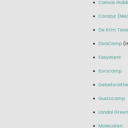
Canvas Holid
Carazur (Nie
De Krim Texe
DivaCamp
(
Easyatent
Eurocamp
Gebetsroith
Gustocamp
Landal Gree
Molecaten