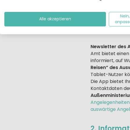
Tschechien
Nein,
Alle akzeptieren
Ungarn
anpass
Newsletter des 
Amt bietet einen 
informiert, auf W
Reisen“ des Ausw
Tablet-Nutzer kö
Die App bietet Ih
Kontaktdaten deu
Außenministeriu
Angelegenheiten
auswärtige Ange
2. Informa