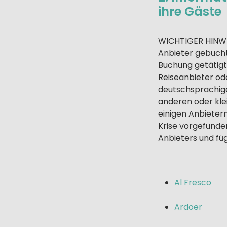
ihre Gäste
WICHTIGER HINWEI
Anbieter gebucht
Buchung getätigt
Reiseanbieter ode
deutschsprachiger
anderen oder kle
einigen Anbieter
Krise vorgefunden
Anbieters und f
Al Fresco
Ardoer