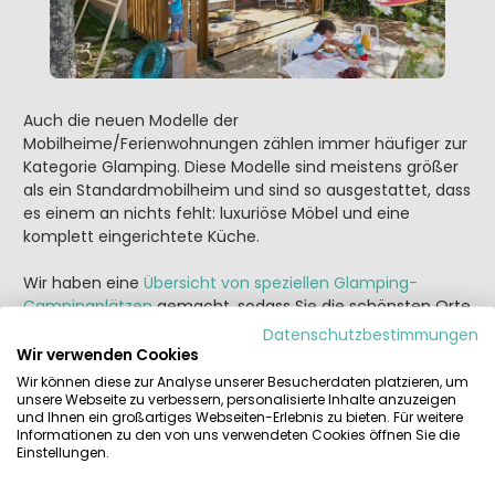
Auch die neuen Modelle der
Mobilheime/Ferienwohnungen zählen immer häufiger zur
Kategorie Glamping. Diese Modelle sind meistens größer
als ein Standardmobilheim und sind so ausgestattet, dass
es einem an nichts fehlt: luxuriöse Möbel und eine
komplett eingerichtete Küche.
Wir haben eine
Übersicht von speziellen Glamping-
Campingplätzen
gemacht, sodass Sie die schönsten Orte
in Europa schnell finden können. Glamping ist der Favorit
Datenschutzbestimmungen
unserer Besucher. Sie können wählen aus kleinen
Wir verwenden Cookies
charmanten Campingplätzen in Frankreich, den
Wir können diese zur Analyse unserer Besucherdaten platzieren, um
Niederlanden oder Italien, aber auch den größeren
unsere Webseite zu verbessern, personalisierte Inhalte anzuzeigen
und Ihnen ein großartiges Webseiten-Erlebnis zu bieten. Für weitere
Campingplätzen in allen europäischen Ferienländern.
Informationen zu den von uns verwendeten Cookies öffnen Sie die
Diese kinderfreundlichen großen Campingplätze haben
Einstellungen.
meist einen Teil ihres Platzes mit echten Glamping-
Unterkünften ausgestattet.