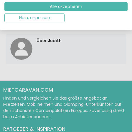
Alle akzeptieren
Tags:
Nein, anpassen
glamping
Campingurlaub
Safarizelt
Über Judith
MIETCARAVAN.COM
Finden und vergleichen Sie das größte Angebot an
Mietzelten, Mobilheimen und Glamping-Unterkünften auf
den schönsten Campingplätzen Europas. Zuverlässig direkt
beim Anbieter buchen.
RATGEBER & INSPIRATION